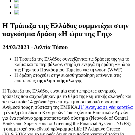
Η Τράπεζα της Ελλάδος συμμετέχει στην
παγκόσμια δράση «Η ώρα της Γης»
24/03/2023 - Δελτία Τύπου
Η Τράπεζα της Ελλάδος συνεχίζοντας τις δράσεις της για το
κλίμα και το περιβάλλον, στηρίζει ενεργά τη δράση «Η ώρα
της Γης» του Παγκόσμιου Ταμείου για τη Φύση (WWF).
Η δράση στοχεύει στην ευαισθητοποίηση απέναντι στις
επιπτώσεις της κλιματικής αλλαγής.
Η Τράπεζα της Ελλάδος είναι μία από τις πρώτες κεντρικές
τράπεζες που ασχολήθηκαν με το θέμα της κλιματικής αλλαγής και
τα τελευταία 14 χρόνια έχει επιτύχει μια σειρά από ορόσημα.
Ανάμεσά τους η σύσταση της ΕΜΕΚΑ,
[1]
Άνοιγμα σε νέα καρτέλα
η ένταξη στο δίκτυο Κεντρικών Τραπεζών και Εποπτικών Αρχών
για ένα πράσινο χρηματοπιστωτικό σύστημα (Network of Central
Banks and Supervisors for Greening the Financial System - NGFS),
η συμμετοχή στο εθνικό πρόγραμμα Life IP Adaptive Greece
(2019-2026) και το γεγονός ότι είναι η πρώτη κεντρική τράπεζα