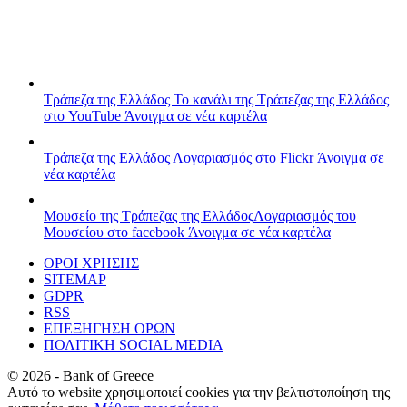
Τράπεζα της Ελλάδος
Το κανάλι της Τράπεζας της Ελλάδος
στο YouTube
Άνοιγμα σε νέα καρτέλα
Τράπεζα της Ελλάδος
Λογαριασμός στο Flickr
Άνοιγμα σε
νέα καρτέλα
Μουσείο της Τράπεζας της Ελλάδος
Λογαριασμός του
Μουσείου στο facebook
Άνοιγμα σε νέα καρτέλα
ΟΡΟΙ ΧΡΗΣΗΣ
SITEMAP
GDPR
RSS
ΕΠΕΞΗΓΗΣΗ ΟΡΩΝ
ΠΟΛΙΤΙΚΗ SOCIAL MEDIA
©
2026
- Bank of Greece
Αυτό το website χρησιμοποιεί cookies για την βελτιστοποίηση της