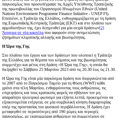
παγκοσμίως που προσυπέγραψε τις Αρχές Υπεύθυνης Τραπεζικής
της πρωτοβουλίας του Οργανισμού Ηνωμένων Εθνών (United
Nations Environment Programme Finance Initiative - UNEP FI).
Επιπλέον, η Τράπεζα της Ελλάδος, ευθυγραμμιζόμενη με τη δράση
της Ευρωπαϊκής Κεντρικής Τράπεζας (ΕΚΤ) και στο πλαίσιο των
αρμοδιοτήτων της, έχει δεσμευθεί για μία σειρά δράσεων
[2]
Άνοιγμα σε νέα καρτέλα
που αφορούν στην αντιμετώπιση
ζητημάτων κλιματικής αλλαγής και βιωσιμότητας.
Η Ώρα της Γης
Στο πλαίσιο του έργου και των δράσεων που υλοποιεί η Τράπεζα
της Ελλάδος για τα θέματα του κλίματος και της βιωσιμότητας
συμμετέχει και φέτος στη δράση «Η Ώρα της Γης», η οποία θα
διεξαχθεί το Σάββατο 25 Μαρτίου 2023 από τις 20.30 έως τις 21.30.
Η Ώρα της Γης είναι μία παγκόσμια δράση που διοργανώνεται από
το 2007 από το Παγκόσμιο Ταμείο για τη Φύση (WWF) κάθε
χρόνο στα τέλη Μαρτίου, ενθαρρύνοντας τους ανθρώπους, τις
επιχειρήσεις και τους κρατικούς φορείς να σβήνουν τον μη
απαραίτητο ηλεκτρικό φωτισμό για εξήντα λεπτά, προκειμένου να
εξοικονομείται ενέργεια, σε μία συμβολική κίνηση διαμαρτυρίας
υπέρ της προστασίας του φυσικού περιβάλλοντος. Η δράση έχει
μεταφερθεί σε περισσότερες από 190 χώρες και περιοχές
παγκοσμίως, με εκατομμύρια ανθρώπων να συμμετέχουν σε