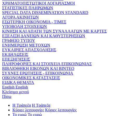
ΧΡΗΜΑΤΟΠΙΣΤΩΤΙΚΟΙ ΛΟΓΑΡΙΑΣΜΟΙ
ΣΤΑΤΙΣΤΙΚΕΣ ΠΛΗΡΩΜΩΝ
SPECIAL DATA DISSEMINATION STANDARD
ΑΓΟΡΑ ΑΚΙΝΗΤΩΝ
ΕΣΩΤΕΡΙΚΗ ΟΙΚΟΝΟΜΙΑ - ΤΙΜΕΣ
ΥΠΟΒΟΛΗ ΣΤΟΙΧΕΙΩΝ
ΚΙΝΗΣΗ ΚΑΙ ΑΠΑΤΗ ΤΩΝ ΣΥΝΑΛΛΑΓΩΝ ΜΕ ΚΑΡΤΕΣ
ΕΞΕΛΙΞΗ ΔΑΝΕΙΩΝ ΚΑΙ ΚΑΘΥΣΤΕΡΗΣΕΩΝ
ΓΡΑΦΕΙΟ ΤΥΠΟΥ
ΕΝΗΜΕΡΩΣΗ ΜΕΤΟΧΩΝ
ΕΥΚΑΙΡΙΕΣ ΑΠΑΣΧΟΛΗΣΗΣ
ΕΚΔΗΛΩΣΕΙΣ
ΕΠΕΞΗΓΗΣΕΙΣ
ΠΛΗΡΟΦΟΡΙΕΣ ΚΑΙ ΣΤΟΙΧΕΙΑ ΕΠΙΚΟΙΝΩΝΙΑΣ
ΒΙΒΛΙΟΘΗΚΗ ΕΙΚΟΝΩΝ ΚΑΙ ΒΙΝΤΕΟ
ΣΥΧΝΕΣ ΕΡΩΤΗΣΕΙΣ - ΕΠΙΚΟΙΝΩΝΙΑ
ΟΙΚΟΝΟΜΙΚΕΣ ΚΑΤΑΣΤΑΣΕΙΣ
ΕΙΔΙΚΑ ΘΕΜΑΤΑ
English
English
Κλείσιμο μενού
Πίσω
Η Τράπεζα
Η Τράπεζα
Κύριες λειτουργίες
Κύριες λειτουργίες
Το ευρώ
Το ευρώ