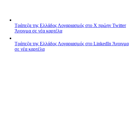
Τράπεζα της Ελλάδος
Λογαριασμός στο X πρώην Twitter
Άνοιγμα σε νέα καρτέλα
Τράπεζα της Ελλάδος
Λογαριασμός στο LinkedIn
Άνοιγμα
σε νέα καρτέλα