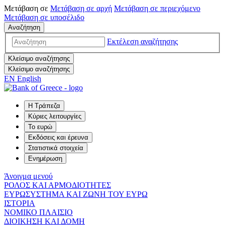
Μετάβαση σε
Μετάβαση σε
αρχή
Μετάβαση σε
περιεχόμενο
Μετάβαση σε
υποσέλιδο
Αναζήτηση
Εκτέλεση αναζήτησης
Κλείσιμο αναζήτησης
Κλείσιμο αναζήτησης
EN
English
Η Τράπεζα
Κύριες λειτουργίες
Το ευρώ
Εκδόσεις και έρευνα
Στατιστικά στοιχεία
Ενημέρωση
Άνοιγμα μενού
ΡΟΛΟΣ ΚΑΙ ΑΡΜΟΔΙΟΤΗΤΕΣ
ΕΥΡΩΣΥΣΤΗΜΑ ΚΑΙ ΖΩΝΗ ΤΟΥ ΕΥΡΩ
ΙΣΤΟΡΙΑ
ΝΟΜΙΚΟ ΠΛΑΙΣΙΟ
ΔΙΟΙΚΗΣΗ ΚΑΙ ΔΟΜΗ