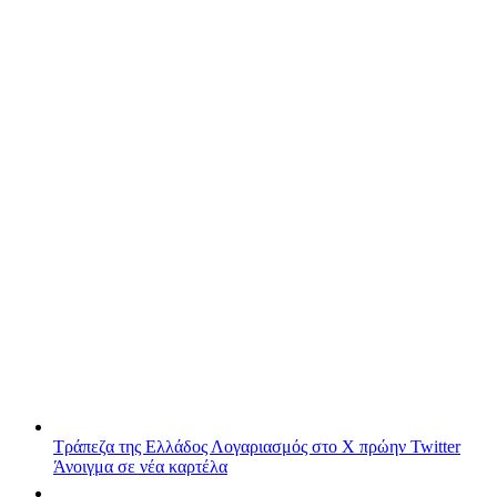
Τράπεζα της Ελλάδος
Λογαριασμός στο X πρώην Twitter
Άνοιγμα σε νέα καρτέλα