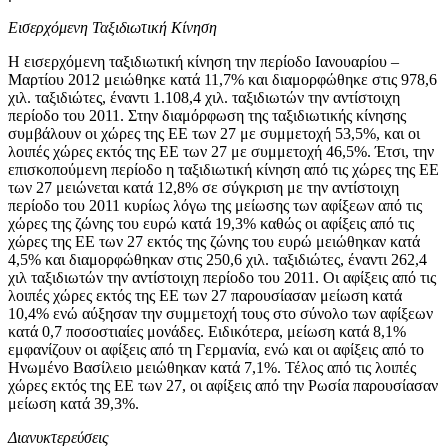
Εισερχόμενη Ταξιδιωτική Κίνηση
Η εισερχόμενη ταξιδιωτική κίνηση
την περίοδο Ιανουαρίου –
Μαρτίου 2012
μειώθηκε κατά 11,7% και διαμορφώθηκε στις 978,6
χιλ. ταξιδιώτες, έναντι 1.108,4 χιλ. ταξιδιωτών την αντίστοιχη
περίοδο του 2011. Στην διαμόρφωση της ταξιδιωτικής κίνησης
συμβάλουν οι χώρες της ΕΕ των 27 με συμμετοχή 53,5%, και οι
λοιπές χώρες εκτός της ΕΕ των 27 με συμμετοχή 46,5%. Έτσι, την
επισκοπούμενη περίοδο η ταξιδιωτική κίνηση από τις χώρες της ΕΕ
των 27 μειώνεται κατά 12,8% σε σύγκριση με την αντίστοιχη
περίοδο του 2011 κυρίως λόγω της μείωσης των αφίξεων από τις
χώρες της ζώνης του ευρώ κατά 19,3% καθώς οι αφίξεις από τις
χώρες της ΕΕ των 27 εκτός της ζώνης του ευρώ μειώθηκαν κατά
4,5% και διαμορφώθηκαν στις 250,6 χιλ. ταξιδιώτες, έναντι 262,4
χιλ ταξιδιωτών την αντίστοιχη περίοδο του 2011. Οι αφίξεις από τις
λοιπές χώρες εκτός της ΕΕ των 27 παρουσίασαν μείωση κατά
10,4% ενώ αύξησαν την συμμετοχή τους στο σύνολο των αφίξεων
κατά 0,7 ποσοστιαίες μονάδες. Ειδικότερα, μείωση κατά 8,1%
εμφανίζουν οι αφίξεις από τη Γερμανία, ενώ και οι αφίξεις από το
Ηνωμένο Βασίλειο μειώθηκαν κατά 7,1%. Τέλος από τις λοιπές
χώρες εκτός της ΕΕ των 27, οι αφίξεις από την Ρωσία παρουσίασαν
μείωση κατά 39,3%.
Διανυκτερεύσεις