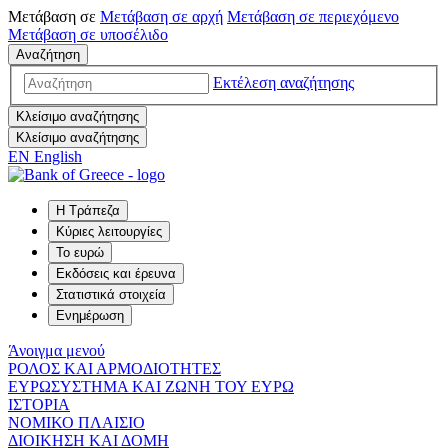
Μετάβαση σε
Μετάβαση σε
αρχή
Μετάβαση σε
περιεχόμενο
Μετάβαση σε
υποσέλιδο
Αναζήτηση
Εκτέλεση αναζήτησης
Κλείσιμο αναζήτησης
Κλείσιμο αναζήτησης
EN
English
Η Τράπεζα
Κύριες λειτουργίες
Το ευρώ
Εκδόσεις και έρευνα
Στατιστικά στοιχεία
Ενημέρωση
Άνοιγμα μενού
ΡΟΛΟΣ ΚΑΙ ΑΡΜΟΔΙΟΤΗΤΕΣ
ΕΥΡΩΣΥΣΤΗΜΑ ΚΑΙ ΖΩΝΗ ΤΟΥ ΕΥΡΩ
ΙΣΤΟΡΙΑ
ΝΟΜΙΚΟ ΠΛΑΙΣΙΟ
ΔΙΟΙΚΗΣΗ ΚΑΙ ΔΟΜΗ