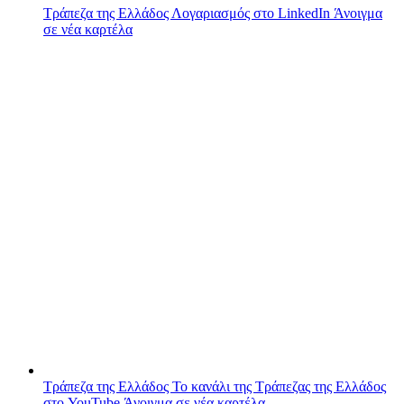
Τράπεζα της Ελλάδος
Λογαριασμός στο LinkedIn
Άνοιγμα
σε νέα καρτέλα
Τράπεζα της Ελλάδος
Το κανάλι της Τράπεζας της Ελλάδος
στο YouTube
Άνοιγμα σε νέα καρτέλα