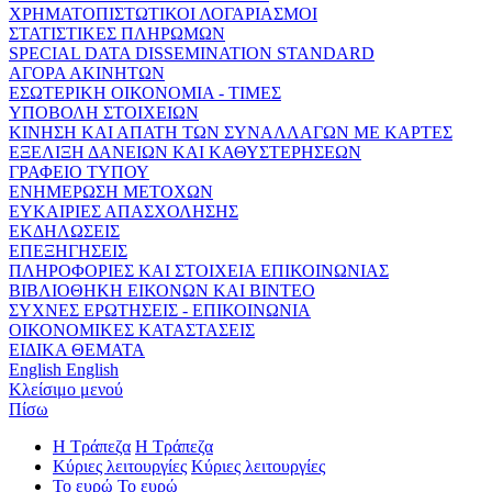
ΧΡΗΜΑΤΟΠΙΣΤΩΤΙΚΟΙ ΛΟΓΑΡΙΑΣΜΟΙ
ΣΤΑΤΙΣΤΙΚΕΣ ΠΛΗΡΩΜΩΝ
SPECIAL DATA DISSEMINATION STANDARD
ΑΓΟΡΑ ΑΚΙΝΗΤΩΝ
ΕΣΩΤΕΡΙΚΗ ΟΙΚΟΝΟΜΙΑ - ΤΙΜΕΣ
ΥΠΟΒΟΛΗ ΣΤΟΙΧΕΙΩΝ
ΚΙΝΗΣΗ ΚΑΙ ΑΠΑΤΗ ΤΩΝ ΣΥΝΑΛΛΑΓΩΝ ΜΕ ΚΑΡΤΕΣ
ΕΞΕΛΙΞΗ ΔΑΝΕΙΩΝ ΚΑΙ ΚΑΘΥΣΤΕΡΗΣΕΩΝ
ΓΡΑΦΕΙΟ ΤΥΠΟΥ
ΕΝΗΜΕΡΩΣΗ ΜΕΤΟΧΩΝ
ΕΥΚΑΙΡΙΕΣ ΑΠΑΣΧΟΛΗΣΗΣ
ΕΚΔΗΛΩΣΕΙΣ
ΕΠΕΞΗΓΗΣΕΙΣ
ΠΛΗΡΟΦΟΡΙΕΣ ΚΑΙ ΣΤΟΙΧΕΙΑ ΕΠΙΚΟΙΝΩΝΙΑΣ
ΒΙΒΛΙΟΘΗΚΗ ΕΙΚΟΝΩΝ ΚΑΙ ΒΙΝΤΕΟ
ΣΥΧΝΕΣ ΕΡΩΤΗΣΕΙΣ - ΕΠΙΚΟΙΝΩΝΙΑ
ΟΙΚΟΝΟΜΙΚΕΣ ΚΑΤΑΣΤΑΣΕΙΣ
ΕΙΔΙΚΑ ΘΕΜΑΤΑ
English
English
Κλείσιμο μενού
Πίσω
Η Τράπεζα
Η Τράπεζα
Κύριες λειτουργίες
Κύριες λειτουργίες
Το ευρώ
Το ευρώ