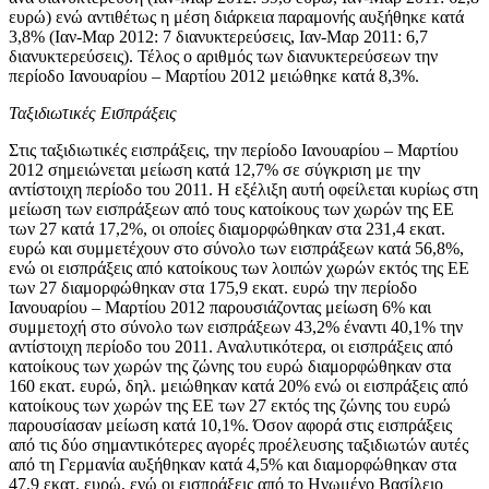
ευρώ) ενώ αντιθέτως η μέση διάρκεια παραμονής αυξήθηκε κατά
3,8% (Ιαν-Μαρ 2012: 7 διανυκτερεύσεις, Ιαν-Μαρ 2011: 6,7
διανυκτερεύσεις). Τέλος ο αριθμός των διανυκτερεύσεων την
περίοδο Ιανουαρίου – Μαρτίου 2012 μειώθηκε κατά 8,3%.
Ταξιδιωτικές Εισπράξεις
Στις ταξιδιωτικές εισπράξεις,
την περίοδο Ιανουαρίου – Μαρτίου
2012
σημειώνεται μείωση κατά 12,7% σε σύγκριση με την
αντίστοιχη περίοδο του 2011. Η εξέλιξη αυτή οφείλεται κυρίως στη
μείωση των εισπράξεων από τους κατοίκους των χωρών της ΕΕ
των 27 κατά 17,2%, οι οποίες διαμορφώθηκαν στα 231,4 εκατ.
ευρώ και συμμετέχουν στο σύνολο των εισπράξεων κατά 56,8%,
ενώ οι εισπράξεις από κατοίκους των λοιπών χωρών εκτός της ΕΕ
των 27 διαμορφώθηκαν στα 175,9 εκατ. ευρώ την περίοδο
Ιανουαρίου – Μαρτίου 2012 παρουσιάζοντας μείωση 6% και
συμμετοχή στο σύνολο των εισπράξεων 43,2% έναντι 40,1% την
αντίστοιχη περίοδο του 2011. Αναλυτικότερα, οι εισπράξεις από
κατοίκους των χωρών της ζώνης του ευρώ διαμορφώθηκαν στα
160 εκατ. ευρώ, δηλ. μειώθηκαν κατά 20% ενώ οι εισπράξεις από
κατοίκους των χωρών της ΕΕ των 27 εκτός της ζώνης του ευρώ
παρουσίασαν μείωση κατά 10,1%. Όσον αφορά στις εισπράξεις
από τις δύο σημαντικότερες αγορές προέλευσης ταξιδιωτών αυτές
από τη Γερμανία αυξήθηκαν κατά 4,5% και διαμορφώθηκαν στα
47,9 εκατ. ευρώ, ενώ οι εισπράξεις από το Ηνωμένο Βασίλειο