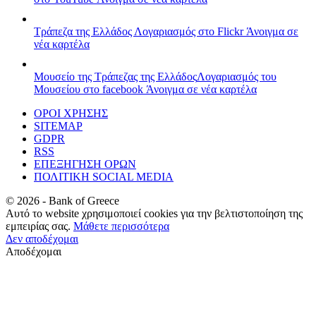
Τράπεζα της Ελλάδος
Λογαριασμός στο Flickr
Άνοιγμα σε
νέα καρτέλα
Μουσείο της Τράπεζας της Ελλάδος
Λογαριασμός του
Μουσείου στο facebook
Άνοιγμα σε νέα καρτέλα
ΟΡΟΙ ΧΡΗΣΗΣ
SITEMAP
GDPR
RSS
ΕΠΕΞΗΓΗΣΗ ΟΡΩΝ
ΠΟΛΙΤΙΚΗ SOCIAL MEDIA
©
2026
- Bank of Greece
Αυτό το website χρησιμοποιεί cookies για την βελτιστοποίηση της
εμπειρίας σας.
Μάθετε περισσότερα
Δεν αποδέχομαι
Αποδέχομαι