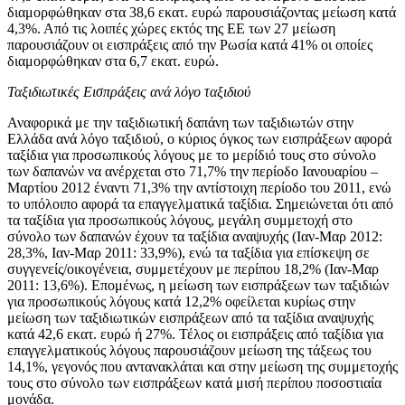
διαμορφώθηκαν στα 38,6 εκατ. ευρώ παρουσιάζοντας μείωση κατά
4,3%. Από τις λοιπές χώρες εκτός της ΕΕ των 27 μείωση
παρουσιάζουν οι εισπράξεις από την Ρωσία κατά 41% οι οποίες
διαμορφώθηκαν στα 6,7 εκατ. ευρώ.
Ταξιδιωτικές Εισπράξεις ανά λόγο ταξιδιού
Αναφορικά με την ταξιδιωτική δαπάνη των ταξιδιωτών στην
Ελλάδα ανά λόγο ταξιδιού, ο κύριος όγκος των εισπράξεων αφορά
ταξίδια για προσωπικούς λόγους με το μερίδιό τους στο σύνολο
των δαπανών να ανέρχεται στο 71,7% την περίοδο Ιανουαρίου –
Μαρτίου 2012 έναντι 71,3% την αντίστοιχη περίοδο του 2011, ενώ
το υπόλοιπο αφορά τα επαγγελματικά ταξίδια. Σημειώνεται ότι από
τα ταξίδια για προσωπικούς λόγους, μεγάλη συμμετοχή στο
σύνολο των δαπανών έχουν τα ταξίδια αναψυχής (Ιαν-Μαρ 2012:
28,3%, Ιαν-Μαρ 2011: 33,9%), ενώ τα ταξίδια για επίσκεψη σε
συγγενείς/οικογένεια, συμμετέχουν με περίπου 18,2% (Ιαν-Μαρ
2011: 13,6%). Επομένως, η μείωση των εισπράξεων των ταξιδιών
για προσωπικούς λόγους κατά 12,2% οφείλεται κυρίως στην
μείωση των ταξιδιωτικών εισπράξεων από τα ταξίδια αναψυχής
κατά 42,6 εκατ. ευρώ ή 27%. Τέλος οι εισπράξεις από ταξίδια για
επαγγελματικούς λόγους παρουσιάζουν μείωση της τάξεως του
14,1%, γεγονός που αντανακλάται και στην μείωση της συμμετοχής
τους στο σύνολο των εισπράξεων κατά μισή περίπου ποσοστιαία
μονάδα.