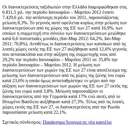
Οι διανυκτερεύσεις ταξιδιωτών στην Ελλάδα διαμορφώθηκαν στις
6.811,5 χιλ.
την περίοδο Ιανουαρίου – Μαρτίου 2012
έναντι
7.429,6 χιλ. την αντίστοιχη περίοδο του 2011, παρουσιάζοντας
μείωση 8,3%. Το γεγονός αυτό οφείλεται κυρίως στην μείωση των
διανυκτερεύσεων από τις χώρες της ΕΕ των 27 κατά 16,9%, των
οποίων η συμμετοχή στο σύνολο των διανυκτερεύσεων μειώθηκε
κατά 6,6 ποσοστιαίες μονάδες (Ιαν-Μαρ 2012: 64,2%, Ιαν-Μαρ
2011: 70,8%). Αντιθέτως οι διανυκτερεύσεις των κατοίκων από τις
λοιπές χώρες εκτός της ΕΕ των 27 αυξήθηκαν κατά 12,6% γεγονός
που αντανακλάται και στην αύξηση της συμμετοχής τους από
29,2% την περίοδο Ιανουαρίου – Μαρτίου 2011 σε 35,8% την
περίοδο Ιανουαρίου – Μαρτίου 2012. Η μείωση των
διανυκτερεύσεων των χωρών της ΕΕ των 27 είναι αποτέλεσμα της
μείωσης των διανυκτερεύσεων από τις χώρες της ζώνης του ευρώ
κατά 23,6% η οποία όμως αντισταθμίστηκε εν μέρει από την
αύξηση των διανυκτερεύσεων των χωρών της ΕΕ των 27 εκτός της
ζώνης του ευρώ κατά 3,8%. Μείωση παρουσιάζουν οι
διανυκτερεύσεις από την Γερμανία κατά 17% ενώ αυτές από το
Ηνωμένο Βασίλειο αυξήθηκαν κατά 27,3%. Τέλος από τις λοιπές
χώρες εκτός της ΕΕ των 27, οι διανυκτερεύσεις από την Ρωσία
παρουσίασαν μείωση κατά 22,1%.
Σχετικός σύνδεσμος:
Παράρτημα
Άνοιγμα σε νέα καρτέλα