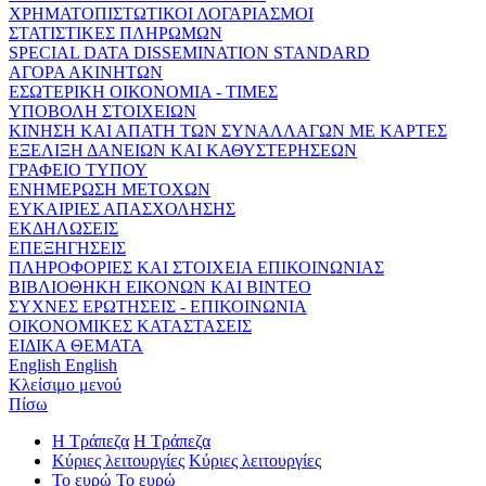
ΧΡΗΜΑΤΟΠΙΣΤΩΤΙΚΟΙ ΛΟΓΑΡΙΑΣΜΟΙ
ΣΤΑΤΙΣΤΙΚΕΣ ΠΛΗΡΩΜΩΝ
SPECIAL DATA DISSEMINATION STANDARD
ΑΓΟΡΑ ΑΚΙΝΗΤΩΝ
ΕΣΩΤΕΡΙΚΗ ΟΙΚΟΝΟΜΙΑ - ΤΙΜΕΣ
ΥΠΟΒΟΛΗ ΣΤΟΙΧΕΙΩΝ
ΚΙΝΗΣΗ ΚΑΙ ΑΠΑΤΗ ΤΩΝ ΣΥΝΑΛΛΑΓΩΝ ΜΕ ΚΑΡΤΕΣ
ΕΞΕΛΙΞΗ ΔΑΝΕΙΩΝ ΚΑΙ ΚΑΘΥΣΤΕΡΗΣΕΩΝ
ΓΡΑΦΕΙΟ ΤΥΠΟΥ
ΕΝΗΜΕΡΩΣΗ ΜΕΤΟΧΩΝ
ΕΥΚΑΙΡΙΕΣ ΑΠΑΣΧΟΛΗΣΗΣ
ΕΚΔΗΛΩΣΕΙΣ
ΕΠΕΞΗΓΗΣΕΙΣ
ΠΛΗΡΟΦΟΡΙΕΣ ΚΑΙ ΣΤΟΙΧΕΙΑ ΕΠΙΚΟΙΝΩΝΙΑΣ
ΒΙΒΛΙΟΘΗΚΗ ΕΙΚΟΝΩΝ ΚΑΙ ΒΙΝΤΕΟ
ΣΥΧΝΕΣ ΕΡΩΤΗΣΕΙΣ - ΕΠΙΚΟΙΝΩΝΙΑ
ΟΙΚΟΝΟΜΙΚΕΣ ΚΑΤΑΣΤΑΣΕΙΣ
ΕΙΔΙΚΑ ΘΕΜΑΤΑ
English
English
Κλείσιμο μενού
Πίσω
Η Τράπεζα
Η Τράπεζα
Κύριες λειτουργίες
Κύριες λειτουργίες
Το ευρώ
Το ευρώ