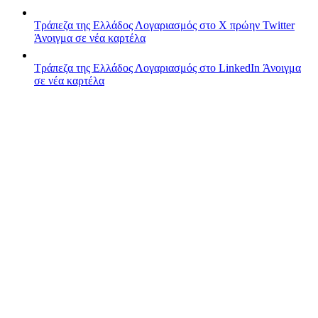
Τράπεζα της Ελλάδος
Λογαριασμός στο X πρώην Twitter
Άνοιγμα σε νέα καρτέλα
Τράπεζα της Ελλάδος
Λογαριασμός στο LinkedIn
Άνοιγμα
σε νέα καρτέλα