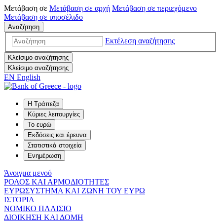
Μετάβαση σε
Μετάβαση σε
αρχή
Μετάβαση σε
περιεχόμενο
Μετάβαση σε
υποσέλιδο
Αναζήτηση
Εκτέλεση αναζήτησης
Κλείσιμο αναζήτησης
Κλείσιμο αναζήτησης
EN
English
Η Τράπεζα
Κύριες λειτουργίες
Το ευρώ
Εκδόσεις και έρευνα
Στατιστικά στοιχεία
Ενημέρωση
Άνοιγμα μενού
ΡΟΛΟΣ ΚΑΙ ΑΡΜΟΔΙΟΤΗΤΕΣ
ΕΥΡΩΣΥΣΤΗΜΑ ΚΑΙ ΖΩΝΗ ΤΟΥ ΕΥΡΩ
ΙΣΤΟΡΙΑ
ΝΟΜΙΚΟ ΠΛΑΙΣΙΟ
ΔΙΟΙΚΗΣΗ ΚΑΙ ΔΟΜΗ