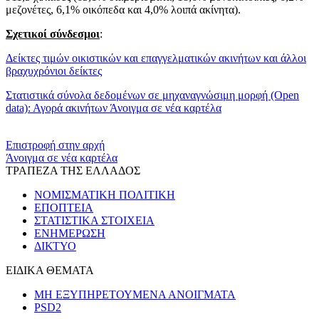
μεζονέτες, 6,1% οικόπεδα και 4,0% λοιπά ακίνητα).
Σχετικοί σύνδεσμοι
:
Δείκτες τιμών οικιστικών και επαγγελματικών ακινήτων και άλλοι
βραχυχρόνιοι δείκτες
Στατιστικά σύνολα δεδομένων σε μηχαναγνώσιμη μορφή (Open
data): Αγορά ακινήτων
Άνοιγμα σε νέα καρτέλα
​​
Επιστροφή στην αρχή
Άνοιγμα σε νέα καρτέλα
ΤΡΑΠΕΖΑ ΤΗΣ ΕΛΛΑΔΟΣ
ΝΟΜΙΣΜΑΤΙΚΗ ΠΟΛΙΤΙΚΗ
ΕΠΟΠΤΕΙΑ
ΣΤΑΤΙΣΤΙΚΑ ΣΤΟΙΧΕΙΑ
ΕΝΗΜΕΡΩΣΗ
ΔΙΚΤΥΟ
ΕΙΔΙΚΑ ΘΕΜΑΤΑ
ΜΗ ΕΞΥΠΗΡΕΤΟΥΜΕΝΑ ΑΝΟΙΓΜΑΤΑ
PSD2