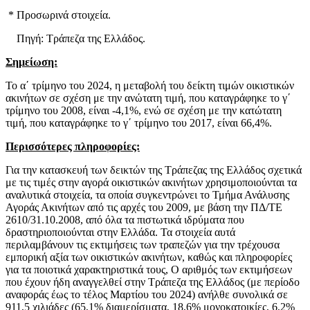
* Προσωρινά στοιχεία.
Πηγή: Τράπεζα της Ελλάδος.
Σημείωση:
Το α΄ τρίμηνο του 2024, η μεταβολή του δείκτη τιμών οικιστικών
ακινήτων σε σχέση με την ανώτατη τιμή, που καταγράφηκε το γ΄
τρίμηνο του 2008, είναι -4,1%, ενώ σε σχέση με την κατώτατη
τιμή, που καταγράφηκε το γ΄ τρίμηνο του 2017, είναι 66,4%.
Περισσότερες πληροφορίες:
Για την κατασκευή των δεικτών της Τράπεζας της Ελλάδος σχετικά
με τις τιμές στην αγορά οικιστικών ακινήτων χρησιμοποιούνται τα
αναλυτικά στοιχεία, τα οποία συγκεντρώνει το Τμήμα Ανάλυσης
Αγοράς Ακινήτων από τις αρχές του 2009, με βάση την ΠΔ/ΤΕ
2610/31.10.2008, από όλα τα πιστωτικά ιδρύματα που
δραστηριοποιούνται στην Ελλάδα. Τα στοιχεία αυτά
περιλαμβάνουν τις εκτιμήσεις των τραπεζών για την τρέχουσα
εμπορική αξία των οικιστικών ακινήτων, καθώς και πληροφορίες
για τα ποιοτικά χαρακτηριστικά τους, Ο αριθμός των εκτιμήσεων
που έχουν ήδη αναγγελθεί στην Τράπεζα της Ελλάδος (με περίοδο
αναφοράς έως το τέλος Μαρτίου του 2024) ανήλθε συνολικά σε
911,5 χιλιάδες (65,1% διαμερίσματα, 18,6% μονοκατοικίες, 6,2%