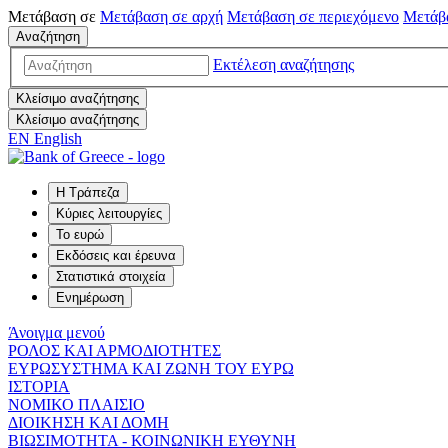
Μετάβαση σε
Μετάβαση σε
αρχή
Μετάβαση σε
περιεχόμενο
Μετάβ
Αναζήτηση
Εκτέλεση αναζήτησης
Κλείσιμο αναζήτησης
Κλείσιμο αναζήτησης
EN
English
Η Τράπεζα
Κύριες λειτουργίες
Το ευρώ
Εκδόσεις και έρευνα
Στατιστικά στοιχεία
Ενημέρωση
Άνοιγμα μενού
ΡΟΛΟΣ ΚΑΙ ΑΡΜΟΔΙΟΤΗΤΕΣ
ΕΥΡΩΣΥΣΤΗΜΑ ΚΑΙ ΖΩΝΗ ΤΟΥ ΕΥΡΩ
ΙΣΤΟΡΙΑ
ΝΟΜΙΚΟ ΠΛΑΙΣΙΟ
ΔΙΟΙΚΗΣΗ ΚΑΙ ΔΟΜΗ
ΒΙΩΣΙΜΟΤΗΤΑ - ΚΟΙΝΩΝΙΚΗ ΕΥΘΥΝΗ