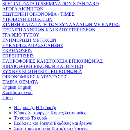
SPECIAL DATA DISSEMINATION STANDARD
ΑΓΟΡΑ ΑΚΙΝΗΤΩΝ
ΕΣΩΤΕΡΙΚΗ ΟΙΚΟΝΟΜΙΑ - ΤΙΜΕΣ
ΥΠΟΒΟΛΗ ΣΤΟΙΧΕΙΩΝ
ΚΙΝΗΣΗ ΚΑΙ ΑΠΑΤΗ ΤΩΝ ΣΥΝΑΛΛΑΓΩΝ ΜΕ ΚΑΡΤΕΣ
ΕΞΕΛΙΞΗ ΔΑΝΕΙΩΝ ΚΑΙ ΚΑΘΥΣΤΕΡΗΣΕΩΝ
ΓΡΑΦΕΙΟ ΤΥΠΟΥ
ΕΝΗΜΕΡΩΣΗ ΜΕΤΟΧΩΝ
ΕΥΚΑΙΡΙΕΣ ΑΠΑΣΧΟΛΗΣΗΣ
ΕΚΔΗΛΩΣΕΙΣ
ΕΠΕΞΗΓΗΣΕΙΣ
ΠΛΗΡΟΦΟΡΙΕΣ ΚΑΙ ΣΤΟΙΧΕΙΑ ΕΠΙΚΟΙΝΩΝΙΑΣ
ΒΙΒΛΙΟΘΗΚΗ ΕΙΚΟΝΩΝ ΚΑΙ ΒΙΝΤΕΟ
ΣΥΧΝΕΣ ΕΡΩΤΗΣΕΙΣ - ΕΠΙΚΟΙΝΩΝΙΑ
ΟΙΚΟΝΟΜΙΚΕΣ ΚΑΤΑΣΤΑΣΕΙΣ
ΕΙΔΙΚΑ ΘΕΜΑΤΑ
English
English
Κλείσιμο μενού
Πίσω
Η Τράπεζα
Η Τράπεζα
Κύριες λειτουργίες
Κύριες λειτουργίες
Το ευρώ
Το ευρώ
Εκδόσεις και έρευνα
Εκδόσεις και έρευνα
Στατιστικά στοιχεία
Στατιστικά στοιχεία