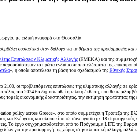
γεωργία, με ειδική αναφορά στη Θεσσαλία.
υμβάλει ουσιαστικά στον διάλογο για τα θέματα της προσαρμογής και 
λέτης Επιπτώσεων Κλιματικής Αλλαγής
(ΕΜΕΚΑ) και της συμμετοχής
α παρουσιάστηκαν τα πρώτα ενδιάμεσα αποτελέσματα της επικαιροποί
ρτέλα
», η οποία αποτέλεσε τη βάση του σχεδιασμού της
Εθνικής Στρα
 2100, οι προβλεπόμενες επιπτώσεις της κλιματικής αλλαγής σε κρίσι
ο τέλος του 2024 θα δημοσιευθεί η τελική έκθεση, που θα περιλαμβά
ους τομείς οικονομικής δραστηριότητας, την εκτίμηση τρωτότητας της
tation policy across Greece», στο οποίο συμμετέχει η Τράπεζα της Ελ
ς και Ενέργειας και υλοποιείται σε συνεργασία με 18 στρατηγικούς ε
εις. Το έργο συγχρηματοδοτείται από το Πρόγραμμα LIFE της Ευρωπα
χεδίων για την προσαρμογή της χώρας στην κλιματική αλλαγή, αλλά κ