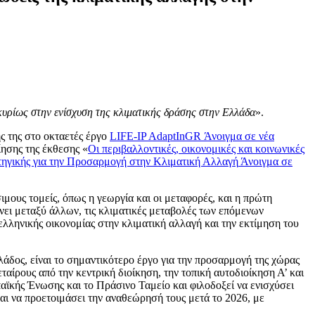
κυρίως στην ενίσχυση της κλιματικής δράσης στην Ελλάδα
».
 της στο οκταετές έργο
LIFE-IP AdaptInGR
Άνοιγμα σε νέα
ησης της έκθεσης «
Οι περιβαλλοντικές, οικονομικές και κοινωνικές
τηγικής για την Προσαρμογή στην Κλιματική Αλλαγή
Άνοιγμα σε
μους τομείς, όπως η γεωργία και οι μεταφορές, και η πρώτη
νει μεταξύ άλλων, τις κλιματικές μεταβολές των επόμενων
 ελληνικής οικονομίας στην κλιματική αλλαγή και την εκτίμηση του
λάδος, είναι το σημαντικότερο έργο για την προσαρμογή της χώρας
ταίρους από την κεντρική διοίκηση, την τοπική αυτοδιοίκηση Α’ και
ϊκής Ένωσης και το Πράσινο Ταμείο και φιλοδοξεί να ενισχύσει
αι να προετοιμάσει την αναθεώρησή τους μετά το 2026, με