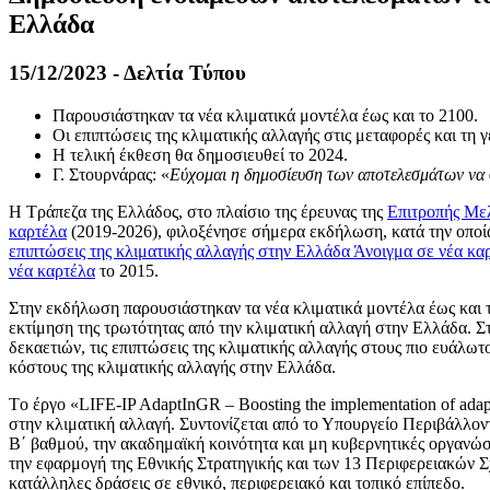
Ελλάδα
15/12/2023 - Δελτία Τύπου
Παρουσιάστηκαν τα νέα κλιματικά μοντέλα έως και το 2100.
Οι επιπτώσεις της κλιματικής αλλαγής στις μεταφορές και τη 
Η τελική έκθεση θα δημοσιευθεί το 2024.
Γ. Στουρνάρας: «
Εύχομαι η δημοσίευση των αποτελεσμάτων να σ
Η Τράπεζα της Ελλάδος, στο πλαίσιο της έρευνας της
Επιτροπής Με
καρτέλα
(2019-2026), φιλοξένησε σήμερα εκδήλωση, κατά την οποί
επιπτώσεις της κλιματικής αλλαγής στην Ελλάδα
Άνοιγμα σε νέα κα
νέα καρτέλα
το 2015.
Στην εκδήλωση παρουσιάστηκαν τα νέα κλιματικά μοντέλα έως και το
εκτίμηση της τρωτότητας από την κλιματική αλλαγή στην Ελλάδα. Στ
δεκαετιών, τις επιπτώσεις της κλιματικής αλλαγής στους πιο ευάλωτ
κόστους της κλιματικής αλλαγής στην Ελλάδα.
Tο έργο «LIFE-IP AdaptInGR – Boosting the implementation of adap
στην κλιματική αλλαγή. Συντονίζεται από το Υπουργείο Περιβάλλοντο
Β΄ βαθμού, την ακαδημαϊκή κοινότητα και μη κυβερνητικές οργανώσ
την εφαρμογή της Εθνικής Στρατηγικής και των 13 Περιφερειακών Σ
κατάλληλες δράσεις σε εθνικό, περιφερειακό και τοπικό επίπεδο.