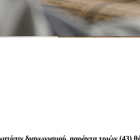
όπιν διαγωνισμού, σαράντα τριών (43) θέ