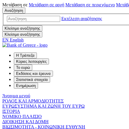
Μετάβαση σε
Μετάβαση σε
αρχή
Μετάβαση σε
περιεχόμενο
Μετάβ
Αναζήτηση
Εκτέλεση αναζήτησης
Κλείσιμο αναζήτησης
Κλείσιμο αναζήτησης
EN
English
Η Τράπεζα
Κύριες λειτουργίες
Το ευρώ
Εκδόσεις και έρευνα
Στατιστικά στοιχεία
Ενημέρωση
Άνοιγμα μενού
ΡΟΛΟΣ ΚΑΙ ΑΡΜΟΔΙΟΤΗΤΕΣ
ΕΥΡΩΣΥΣΤΗΜΑ ΚΑΙ ΖΩΝΗ ΤΟΥ ΕΥΡΩ
ΙΣΤΟΡΙΑ
ΝΟΜΙΚΟ ΠΛΑΙΣΙΟ
ΔΙΟΙΚΗΣΗ ΚΑΙ ΔΟΜΗ
ΒΙΩΣΙΜΟΤΗΤΑ - ΚΟΙΝΩΝΙΚΗ ΕΥΘΥΝΗ