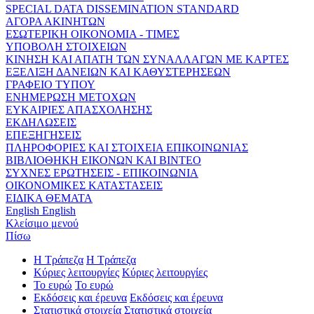
SPECIAL DATA DISSEMINATION STANDARD
ΑΓΟΡΑ ΑΚΙΝΗΤΩΝ
ΕΣΩΤΕΡΙΚΗ ΟΙΚΟΝΟΜΙΑ - ΤΙΜΕΣ
ΥΠΟΒΟΛΗ ΣΤΟΙΧΕΙΩΝ
ΚΙΝΗΣΗ ΚΑΙ ΑΠΑΤΗ ΤΩΝ ΣΥΝΑΛΛΑΓΩΝ ΜΕ ΚΑΡΤΕΣ
ΕΞΕΛΙΞΗ ΔΑΝΕΙΩΝ ΚΑΙ ΚΑΘΥΣΤΕΡΗΣΕΩΝ
ΓΡΑΦΕΙΟ ΤΥΠΟΥ
ΕΝΗΜΕΡΩΣΗ ΜΕΤΟΧΩΝ
ΕΥΚΑΙΡΙΕΣ ΑΠΑΣΧΟΛΗΣΗΣ
ΕΚΔΗΛΩΣΕΙΣ
ΕΠΕΞΗΓΗΣΕΙΣ
ΠΛΗΡΟΦΟΡΙΕΣ ΚΑΙ ΣΤΟΙΧΕΙΑ ΕΠΙΚΟΙΝΩΝΙΑΣ
ΒΙΒΛΙΟΘΗΚΗ ΕΙΚΟΝΩΝ ΚΑΙ ΒΙΝΤΕΟ
ΣΥΧΝΕΣ ΕΡΩΤΗΣΕΙΣ - ΕΠΙΚΟΙΝΩΝΙΑ
ΟΙΚΟΝΟΜΙΚΕΣ ΚΑΤΑΣΤΑΣΕΙΣ
ΕΙΔΙΚΑ ΘΕΜΑΤΑ
English
English
Κλείσιμο μενού
Πίσω
Η Τράπεζα
Η Τράπεζα
Κύριες λειτουργίες
Κύριες λειτουργίες
Το ευρώ
Το ευρώ
Εκδόσεις και έρευνα
Εκδόσεις και έρευνα
Στατιστικά στοιχεία
Στατιστικά στοιχεία