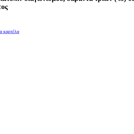
τος
α καρτέλα