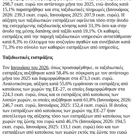
298,7 εκατ. ευρώ τον αντίστοιχο μήνα του 2025, ενώ άνοδος κατά
15,1% παρατηρήθηκε και στις ταξιδιωτικές πληρωμές (Ιανουάριος
2026: 239,3 εκατ. ευρώ, Ιανουάριος 2025: 207,9 εκατ. ευρώ). Η
αύξηση των ταξιδιωτικών εισπράξεων οφείλεται τόσο στην άνοδο
της εισερχόμενης ταξιδιωτικής κίνησης κατά 33,3% όσο και στην
άνοδο της μέσης δαπάνης ανά ταξίδι κατά 19,1%. Οι καθαρές
εισπράξεις από την παροχή ταξιδιωτικών υπηρεσιών αντιστάθμισαν
κατά 8,3% το έλλειμμα του ισοζυγίου αγαθών και συνέβαλαν κατά
71,3% στο σύνολο των καθαρών εισπράξεων από υπηρεσίες.
Ταξιδιωτικές εισπράξεις
Τον
Ιανουάριο του 2026
, όπως προαναφέρθηκε, οι ταξιδιωτικές
εισπράξεις αυξήθηκαν κατά 58,4% σε σύγκριση με τον αντίστοιχο
μήνα του 2025 και διαμορφώθηκαν στα 473,3 εκατ. ευρώ.
Αναλυτικότερα, αύξηση κατά 55,6% εμφάνισαν οι εισπράξεις από
κατοίκους των χωρών της ΕΕ‑27, οι οποίες διαμορφώθηκαν στα
224,3 εκατ. ευρώ, όπως και οι εισπράξεις από κατοίκους των
λοιπών χωρών, οι οποίες αυξήθηκαν κατά 61,8% (Ιανουάριος 2026:
246,7 εκατ. ευρώ, Ιανουάριος 2025: 152,4 εκατ. ευρώ). Η άνοδος
των εισπράξεων από κατοίκους των χωρών της ΕΕ-27 ήταν
αποτέλεσμα της αύξησης τόσο των εισπράξεων από κατοίκους των
χωρών της ζώνης του ευρώ κατά 46,1% (Ιανουάριος 2026: 194,5
εκατ. ευρώ, Ιανουάριος 2025: 133,1 εκατ. ευρώ) όσο και των
εισπράξεων από κατοίκους των χωρών εκτός της ζώνης του ευρώ