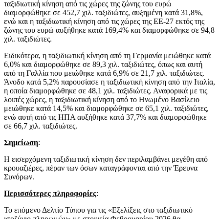
ταξιδιωτική κίνηση από τις χώρες της ζώνης του ευρώ
διαμορφώθηκε σε 452,7 χιλ. ταξιδιώτες, αυξημένη κατά 31,8%,
ενώ και η ταξιδιωτική κίνηση από τις χώρες της ΕΕ‑27 εκτός της
ζώνης του ευρώ αυξήθηκε κατά 169,4% και διαμορφώθηκε σε 94,8
χιλ. ταξιδιώτες.
Ειδικότερα, η ταξιδιωτική κίνηση από τη Γερμανία μειώθηκε κατά
6,0% και διαμορφώθηκε σε 89,3 χιλ. ταξιδιώτες, όπως και αυτή
από τη Γαλλία που μειώθηκε κατά 6,9% σε 21,7 χιλ. ταξιδιώτες.
Άνοδο κατά 5,2% παρουσίασε η ταξιδιωτική κίνηση από την Ιταλία,
η οποία διαμορφώθηκε σε 48,1 χιλ. ταξιδιώτες. Αναφορικά με τις
λοιπές χώρες, η ταξιδιωτική κίνηση από το Ηνωμένο Βασίλειο
μειώθηκε κατά 14,5% και διαμορφώθηκε σε 65,1 χιλ. ταξιδιώτες,
ενώ αυτή από τις ΗΠΑ αυξήθηκε κατά 37,7% και διαμορφώθηκε
σε 66,7 χιλ. ταξιδιώτες.
Σημείωση
:
Η εισερχόμενη ταξιδιωτική κίνηση δεν περιλαμβάνει μεγέθη από
κρουαζιέρες, πέραν των όσων καταγράφονται από την Έρευνα
Συνόρων.
Περισσότερες πληροφορίες
:
Το επόμενο Δελτίο Τύπου για τις «Εξελίξεις στο ταξιδιωτικό
ισοζύγιο πληρωμών» με στοιχεία Φεβρουαρίου 2026 θα