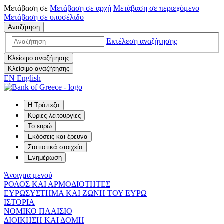
Μετάβαση σε
Μετάβαση σε
αρχή
Μετάβαση σε
περιεχόμενο
Μετάβαση σε
υποσέλιδο
Αναζήτηση
Εκτέλεση αναζήτησης
Κλείσιμο αναζήτησης
Κλείσιμο αναζήτησης
EN
English
Η Τράπεζα
Κύριες λειτουργίες
Το ευρώ
Εκδόσεις και έρευνα
Στατιστικά στοιχεία
Ενημέρωση
Άνοιγμα μενού
ΡΟΛΟΣ ΚΑΙ ΑΡΜΟΔΙΟΤΗΤΕΣ
ΕΥΡΩΣΥΣΤΗΜΑ ΚΑΙ ΖΩΝΗ ΤΟΥ ΕΥΡΩ
ΙΣΤΟΡΙΑ
ΝΟΜΙΚΟ ΠΛΑΙΣΙΟ
ΔΙΟΙΚΗΣΗ ΚΑΙ ΔΟΜΗ