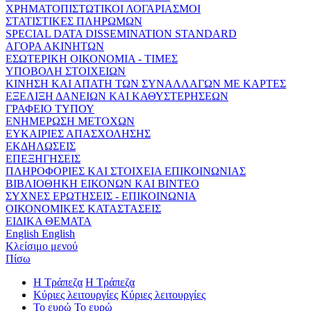
ΧΡΗΜΑΤΟΠΙΣΤΩΤΙΚΟΙ ΛΟΓΑΡΙΑΣΜΟΙ
ΣΤΑΤΙΣΤΙΚΕΣ ΠΛΗΡΩΜΩΝ
SPECIAL DATA DISSEMINATION STANDARD
ΑΓΟΡΑ ΑΚΙΝΗΤΩΝ
ΕΣΩΤΕΡΙΚΗ ΟΙΚΟΝΟΜΙΑ - ΤΙΜΕΣ
ΥΠΟΒΟΛΗ ΣΤΟΙΧΕΙΩΝ
ΚΙΝΗΣΗ ΚΑΙ ΑΠΑΤΗ ΤΩΝ ΣΥΝΑΛΛΑΓΩΝ ΜΕ ΚΑΡΤΕΣ
ΕΞΕΛΙΞΗ ΔΑΝΕΙΩΝ ΚΑΙ ΚΑΘΥΣΤΕΡΗΣΕΩΝ
ΓΡΑΦΕΙΟ ΤΥΠΟΥ
ΕΝΗΜΕΡΩΣΗ ΜΕΤΟΧΩΝ
ΕΥΚΑΙΡΙΕΣ ΑΠΑΣΧΟΛΗΣΗΣ
ΕΚΔΗΛΩΣΕΙΣ
ΕΠΕΞΗΓΗΣΕΙΣ
ΠΛΗΡΟΦΟΡΙΕΣ ΚΑΙ ΣΤΟΙΧΕΙΑ ΕΠΙΚΟΙΝΩΝΙΑΣ
ΒΙΒΛΙΟΘΗΚΗ ΕΙΚΟΝΩΝ ΚΑΙ ΒΙΝΤΕΟ
ΣΥΧΝΕΣ ΕΡΩΤΗΣΕΙΣ - ΕΠΙΚΟΙΝΩΝΙΑ
ΟΙΚΟΝΟΜΙΚΕΣ ΚΑΤΑΣΤΑΣΕΙΣ
ΕΙΔΙΚΑ ΘΕΜΑΤΑ
English
English
Κλείσιμο μενού
Πίσω
Η Τράπεζα
Η Τράπεζα
Κύριες λειτουργίες
Κύριες λειτουργίες
Το ευρώ
Το ευρώ