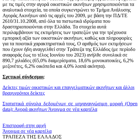
με τις τιμές στην αγορά οικιστικών ακινήτων χρησιμοποιούνται τα
αναλυτικά στοιχεία, τα οποία συγκεντρώνει το Τμήμα Ανάλυσης
Αγοράς Ακινήτων από τις αρχές του 2009, με βάση την ΠΔ/ΤΕ
2610/31.10.2008, από όλα τα πιστωτικά ιδρύματα που
δραστηριοποιούνται στην Ελλάδα. Τα στοιχεία αυτά
περιλαμβάνουν τις εκτιμήσεις των τραπεζών για την τρέχουσα
εμπορική αξία των οικιστικών ακινήτων, καθώς και πληροφορίες
για τα ποιοτικά χαρακτηριστικά τους, Ο αριθμός των εκτιμήσεων
που έχουν ήδη αναγγελθεί στην Τράπεζα της Ελλάδος (με περίοδο
αναφοράς έως το τέλος Ιουνίου του 2023) ανήλθε συνολικά σε
890,7 χιλιάδες (65,0% διαμερίσματα, 18,6% μονοκατοικίες, 6,2%
μεζονέτες, 6,2% οικόπεδα και 4,0% λοιπά ακίνητα).
Σχετικοί σύνδεσμοι
:
Δείκτες τιμών οικιστικών και επαγγελματικών ακινήτων και άλλοι
βραχυχρόνιοι δείκτες
Στατιστικά σύνολα δεδομένων σε μηχαναγνώσιμη μορφή (Open
data): Αγορά ακινήτων
Άνοιγμα σε νέα καρτέλα
​​
Επιστροφή στην αρχή
Άνοιγμα σε νέα καρτέλα
ΤΡΑΠΕΖΑ ΤΗΣ ΕΛΛΑΔΟΣ