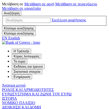
Μετάβαση σε
Μετάβαση σε
αρχή
Μετάβαση σε
περιεχόμενο
Μετάβαση σε
υποσέλιδο
Αναζήτηση
Εκτέλεση αναζήτησης
Κλείσιμο αναζήτησης
Κλείσιμο αναζήτησης
EN
English
Η Τράπεζα
Κύριες λειτουργίες
Το ευρώ
Εκδόσεις και έρευνα
Στατιστικά στοιχεία
Ενημέρωση
Άνοιγμα μενού
ΡΟΛΟΣ ΚΑΙ ΑΡΜΟΔΙΟΤΗΤΕΣ
ΕΥΡΩΣΥΣΤΗΜΑ ΚΑΙ ΖΩΝΗ ΤΟΥ ΕΥΡΩ
ΙΣΤΟΡΙΑ
ΝΟΜΙΚΟ ΠΛΑΙΣΙΟ
ΔΙΟΙΚΗΣΗ ΚΑΙ ΔΟΜΗ