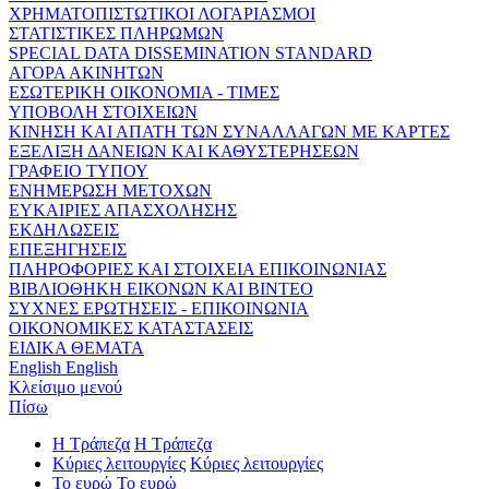
ΧΡΗΜΑΤΟΠΙΣΤΩΤΙΚΟΙ ΛΟΓΑΡΙΑΣΜΟΙ
ΣΤΑΤΙΣΤΙΚΕΣ ΠΛΗΡΩΜΩΝ
SPECIAL DATA DISSEMINATION STANDARD
ΑΓΟΡΑ ΑΚΙΝΗΤΩΝ
ΕΣΩΤΕΡΙΚΗ ΟΙΚΟΝΟΜΙΑ - ΤΙΜΕΣ
ΥΠΟΒΟΛΗ ΣΤΟΙΧΕΙΩΝ
ΚΙΝΗΣΗ ΚΑΙ ΑΠΑΤΗ ΤΩΝ ΣΥΝΑΛΛΑΓΩΝ ΜΕ ΚΑΡΤΕΣ
ΕΞΕΛΙΞΗ ΔΑΝΕΙΩΝ ΚΑΙ ΚΑΘΥΣΤΕΡΗΣΕΩΝ
ΓΡΑΦΕΙΟ ΤΥΠΟΥ
ΕΝΗΜΕΡΩΣΗ ΜΕΤΟΧΩΝ
ΕΥΚΑΙΡΙΕΣ ΑΠΑΣΧΟΛΗΣΗΣ
ΕΚΔΗΛΩΣΕΙΣ
ΕΠΕΞΗΓΗΣΕΙΣ
ΠΛΗΡΟΦΟΡΙΕΣ ΚΑΙ ΣΤΟΙΧΕΙΑ ΕΠΙΚΟΙΝΩΝΙΑΣ
ΒΙΒΛΙΟΘΗΚΗ ΕΙΚΟΝΩΝ ΚΑΙ ΒΙΝΤΕΟ
ΣΥΧΝΕΣ ΕΡΩΤΗΣΕΙΣ - ΕΠΙΚΟΙΝΩΝΙΑ
ΟΙΚΟΝΟΜΙΚΕΣ ΚΑΤΑΣΤΑΣΕΙΣ
ΕΙΔΙΚΑ ΘΕΜΑΤΑ
English
English
Κλείσιμο μενού
Πίσω
Η Τράπεζα
Η Τράπεζα
Κύριες λειτουργίες
Κύριες λειτουργίες
Το ευρώ
Το ευρώ