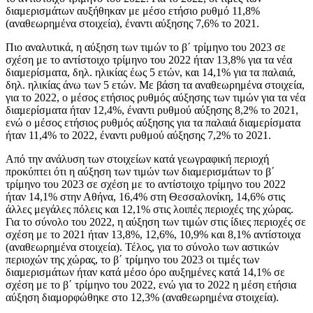
διαμερισμάτων αυξήθηκαν με μέσο ετήσιο ρυθμό 11,8%
(αναθεωρημένα στοιχεία), έναντι αύξησης 7,6% το 2021.
Πιο αναλυτικά, η αύξηση των τιμών το β΄ τρίμηνο του 2023 σε
σχέση με το αντίστοιχο τρίμηνο του 2022 ήταν 13,8% για τα νέα
διαμερίσματα, δηλ. ηλικίας έως 5 ετών, και 14,1% για τα παλαιά,
δηλ. ηλικίας άνω των 5 ετών. Με βάση τα αναθεωρημένα στοιχεία,
για το 2022, ο μέσος ετήσιος ρυθμός αύξησης των τιμών για τα νέα
διαμερίσματα ήταν 12,4%, έναντι ρυθμού αύξησης 8,2% το 2021,
ενώ ο μέσος ετήσιος ρυθμός αύξησης για τα παλαιά διαμερίσματα
ήταν 11,4% το 2022, έναντι ρυθμού αύξησης 7,2% το 2021.
Από την ανάλυση των στοιχείων κατά γεωγραφική περιοχή
προκύπτει ότι η αύξηση των τιμών των διαμερισμάτων το β΄
τρίμηνο του 2023 σε σχέση με το αντίστοιχο τρίμηνο του 2022
ήταν 14,1% στην Αθήνα, 16,4% στη Θεσσαλονίκη, 14,6% στις
άλλες μεγάλες πόλεις και 12,1% στις λοιπές περιοχές της χώρας.
Για το σύνολο του 2022, η αύξηση των τιμών στις ίδιες περιοχές σε
σχέση με το 2021 ήταν 13,8%, 12,6%, 10,9% και 8,1% αντίστοιχα
(αναθεωρημένα στοιχεία). Τέλος, για το σύνολο των αστικών
περιοχών της χώρας, το β΄ τρίμηνο του 2023 οι τιμές των
διαμερισμάτων ήταν κατά μέσο όρο αυξημένες κατά 14,1% σε
σχέση με το β΄ τρίμηνο του 2022, ενώ για το 2022 η μέση ετήσια
αύξηση διαμορφώθηκε στο 12,3% (αναθεωρημένα στοιχεία).