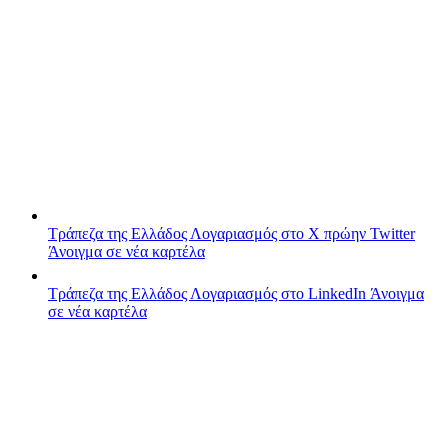
Τράπεζα της Ελλάδος
Λογαριασμός στο X πρώην Twitter
Άνοιγμα σε νέα καρτέλα
Τράπεζα της Ελλάδος
Λογαριασμός στο LinkedIn
Άνοιγμα
σε νέα καρτέλα