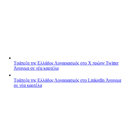
Τράπεζα της Ελλάδος
Λογαριασμός στο X πρώην Twitter
Άνοιγμα σε νέα καρτέλα
Τράπεζα της Ελλάδος
Λογαριασμός στο LinkedIn
Άνοιγμα
σε νέα καρτέλα