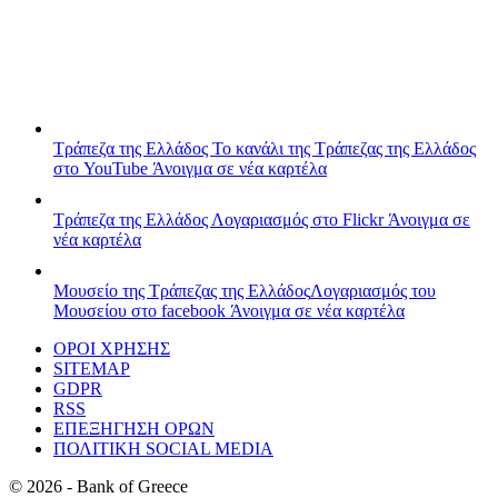
Τράπεζα της Ελλάδος
Το κανάλι της Τράπεζας της Ελλάδος
στο YouTube
Άνοιγμα σε νέα καρτέλα
Τράπεζα της Ελλάδος
Λογαριασμός στο Flickr
Άνοιγμα σε
νέα καρτέλα
Μουσείο της Τράπεζας της Ελλάδος
Λογαριασμός του
Μουσείου στο facebook
Άνοιγμα σε νέα καρτέλα
ΟΡΟΙ ΧΡΗΣΗΣ
SITEMAP
GDPR
RSS
ΕΠΕΞΗΓΗΣΗ ΟΡΩΝ
ΠΟΛΙΤΙΚΗ SOCIAL MEDIA
©
2026
- Bank of Greece