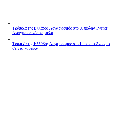
Τράπεζα της Ελλάδος
Λογαριασμός στο X πρώην Twitter
Άνοιγμα σε νέα καρτέλα
Τράπεζα της Ελλάδος
Λογαριασμός στο LinkedIn
Άνοιγμα
σε νέα καρτέλα