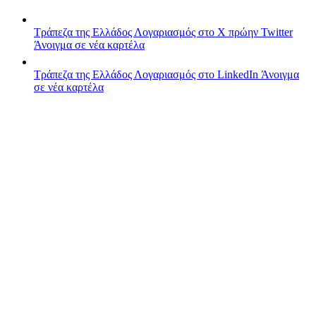
Τράπεζα της Ελλάδος
Λογαριασμός στο X πρώην Twitter
Άνοιγμα σε νέα καρτέλα
Τράπεζα της Ελλάδος
Λογαριασμός στο LinkedIn
Άνοιγμα
σε νέα καρτέλα