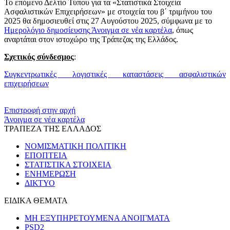
Το επόμενο Δελτίο Τύπου για τα «Στατιστικά Στοιχεία
Ασφαλιστικών Επιχειρήσεων» με στοιχεία του β΄ τριμήνου του
2025 θα δημοσιευθεί στις 27 Αυγούστου 2025, σύμφωνα με το
Ημερολόγιο δημοσίευσης
Άνοιγμα σε νέα καρτέλα
, όπως
αναρτάται στον ιστοχώρο της Τράπεζας της Ελλάδος.
Σχετικός σύνδεσμος
:
Συγκεντρωτικές λογιστικές καταστάσεις ασφαλιστικών
επιχειρήσεων
​​
Επιστροφή στην αρχή
Άνοιγμα σε νέα καρτέλα
ΤΡΑΠΕΖΑ ΤΗΣ ΕΛΛΑΔΟΣ
ΝΟΜΙΣΜΑΤΙΚΗ ΠΟΛΙΤΙΚΗ
ΕΠΟΠΤΕΙΑ
ΣΤΑΤΙΣΤΙΚΑ ΣΤΟΙΧΕΙΑ
ΕΝΗΜΕΡΩΣΗ
ΔΙΚΤΥΟ
ΕΙΔΙΚΑ ΘΕΜΑΤΑ
ΜΗ ΕΞΥΠΗΡΕΤΟΥΜΕΝΑ ΑΝΟΙΓΜΑΤΑ
PSD2