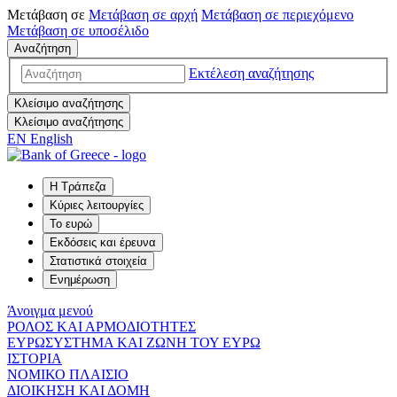
Μετάβαση σε
Μετάβαση σε
αρχή
Μετάβαση σε
περιεχόμενο
Μετάβαση σε
υποσέλιδο
Αναζήτηση
Εκτέλεση αναζήτησης
Κλείσιμο αναζήτησης
Κλείσιμο αναζήτησης
EN
English
Η Τράπεζα
Κύριες λειτουργίες
Το ευρώ
Εκδόσεις και έρευνα
Στατιστικά στοιχεία
Ενημέρωση
Άνοιγμα μενού
ΡΟΛΟΣ ΚΑΙ ΑΡΜΟΔΙΟΤΗΤΕΣ
ΕΥΡΩΣΥΣΤΗΜΑ ΚΑΙ ΖΩΝΗ ΤΟΥ ΕΥΡΩ
ΙΣΤΟΡΙΑ
ΝΟΜΙΚΟ ΠΛΑΙΣΙΟ
ΔΙΟΙΚΗΣΗ ΚΑΙ ΔΟΜΗ