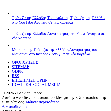
Τράπεζα της Ελλάδος
Το κανάλι της Τράπεζας της Ελλάδος
στο YouTube
Άνοιγμα σε νέα καρτέλα
Τράπεζα της Ελλάδος
Λογαριασμός στο Flickr
Άνοιγμα σε
νέα καρτέλα
Μουσείο της Τράπεζας της Ελλάδος
Λογαριασμός του
Μουσείου στο facebook
Άνοιγμα σε νέα καρτέλα
ΟΡΟΙ ΧΡΗΣΗΣ
SITEMAP
GDPR
RSS
ΕΠΕΞΗΓΗΣΗ ΟΡΩΝ
ΠΟΛΙΤΙΚΗ SOCIAL MEDIA
©
2026
- Bank of Greece
Αυτό το website χρησιμοποιεί cookies για την βελτιστοποίηση της
εμπειρίας σας.
Μάθετε περισσότερα
Δεν αποδέχομαι
Αποδέχομαι