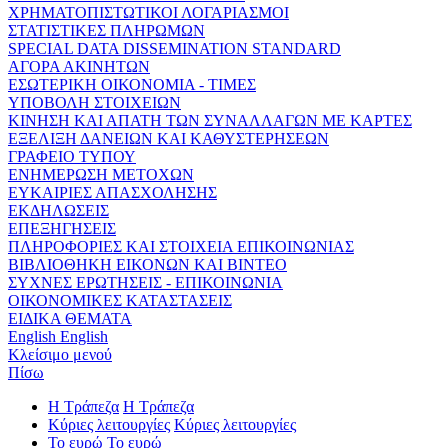
ΧΡΗΜΑΤΟΠΙΣΤΩΤΙΚΟΙ ΛΟΓΑΡΙΑΣΜΟΙ
ΣΤΑΤΙΣΤΙΚΕΣ ΠΛΗΡΩΜΩΝ
SPECIAL DATA DISSEMINATION STANDARD
ΑΓΟΡΑ ΑΚΙΝΗΤΩΝ
ΕΣΩΤΕΡΙΚΗ ΟΙΚΟΝΟΜΙΑ - ΤΙΜΕΣ
ΥΠΟΒΟΛΗ ΣΤΟΙΧΕΙΩΝ
ΚΙΝΗΣΗ ΚΑΙ ΑΠΑΤΗ ΤΩΝ ΣΥΝΑΛΛΑΓΩΝ ΜΕ ΚΑΡΤΕΣ
ΕΞΕΛΙΞΗ ΔΑΝΕΙΩΝ ΚΑΙ ΚΑΘΥΣΤΕΡΗΣΕΩΝ
ΓΡΑΦΕΙΟ ΤΥΠΟΥ
ΕΝΗΜΕΡΩΣΗ ΜΕΤΟΧΩΝ
ΕΥΚΑΙΡΙΕΣ ΑΠΑΣΧΟΛΗΣΗΣ
ΕΚΔΗΛΩΣΕΙΣ
ΕΠΕΞΗΓΗΣΕΙΣ
ΠΛΗΡΟΦΟΡΙΕΣ ΚΑΙ ΣΤΟΙΧΕΙΑ ΕΠΙΚΟΙΝΩΝΙΑΣ
ΒΙΒΛΙΟΘΗΚΗ ΕΙΚΟΝΩΝ ΚΑΙ ΒΙΝΤΕΟ
ΣΥΧΝΕΣ ΕΡΩΤΗΣΕΙΣ - ΕΠΙΚΟΙΝΩΝΙΑ
ΟΙΚΟΝΟΜΙΚΕΣ ΚΑΤΑΣΤΑΣΕΙΣ
ΕΙΔΙΚΑ ΘΕΜΑΤΑ
English
English
Κλείσιμο μενού
Πίσω
Η Τράπεζα
Η Τράπεζα
Κύριες λειτουργίες
Κύριες λειτουργίες
Το ευρώ
Το ευρώ