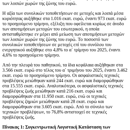
των λοιπών χωρών της ζώνης του ευρώ.
Η αξία των συνολικών τοποθετήσεων σε μετοχές και λοιπά μέσα
κυριότητας αυξήθηκε στα 1.016 εκατ. ευρώ, έναντι 973 εκατ. ευρώ
το προηγούμενο τρίμηνο, εξέλιξη που οφείλεται κυρίως σε άνοδο
των αποτιμήσεων μετοχών του εσωτερικού, η οποία
αντισταθμίστηκε εν μέρει από μείωση των αποτιμήσεων μετοχών
των λοιπών χωρών της ζώνης του ευρώ. Το ποσοστό των
συνολικών τοποθετήσεων σε μετοχές επί του συνόλου του
ενεργητικού αυξήθηκε στο 4,8% το α΄ τρίμηνο του 2025, έναντι
4,6% το προηγούμενο τρίμηνο.
Από την πλευρά του παθητικού, τα ίδια κεφάλαια αυξήθηκαν στα
3.566 εκατ. ευρώ στο τέλος του α΄ τριμήνου του 2025, έναντι 3.462
εκατ. ευρώ το προηγούμενο τρίμηνο. Οι ασφαλιστικές τεχνικές
προβλέψεις μειώθηκαν κατά 244 εκατ. ευρώ και διαμορφώθηκαν
στα 15.555 εκατ. ευρώ. Αναλυτικότερα, οι ασφαλιστικές τεχνικές
προβλέψεις ζωής μειώθηκαν κατά 216 εκατ. ευρώ και
διαμορφώθηκαν στα 11.950 εκατ. ευρώ, ενώ οι τεχνικές
προβλέψεις ζημιών μειώθηκαν κατά 28 εκατ. ευρώ και
διαμορφώθηκαν στα 3.605 εκατ. ευρώ. Από το σύνολο των
τεχνικών προβλέψεων, το 76,8% αντιστοιχεί σε τεχνικές
προβλέψεις ζωής.
Πίνακας 1: Συγκεντρωτική Λογιστική Κατάσταση των