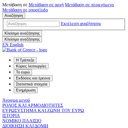
Μετάβαση σε
Μετάβαση σε
αρχή
Μετάβαση σε
περιεχόμενο
Μετάβαση σε
υποσέλιδο
Αναζήτηση
Εκτέλεση αναζήτησης
Κλείσιμο αναζήτησης
Κλείσιμο αναζήτησης
EN
English
Η Τράπεζα
Κύριες λειτουργίες
Το ευρώ
Εκδόσεις και έρευνα
Στατιστικά στοιχεία
Ενημέρωση
Άνοιγμα μενού
ΡΟΛΟΣ ΚΑΙ ΑΡΜΟΔΙΟΤΗΤΕΣ
ΕΥΡΩΣΥΣΤΗΜΑ ΚΑΙ ΖΩΝΗ ΤΟΥ ΕΥΡΩ
ΙΣΤΟΡΙΑ
ΝΟΜΙΚΟ ΠΛΑΙΣΙΟ
ΔΙΟΙΚΗΣΗ ΚΑΙ ΔΟΜΗ