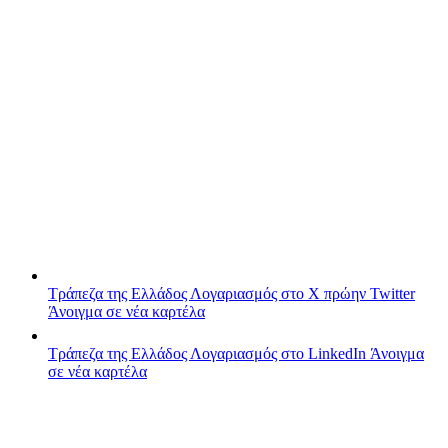
Τράπεζα της Ελλάδος
Λογαριασμός στο X πρώην Twitter
Άνοιγμα σε νέα καρτέλα
Τράπεζα της Ελλάδος
Λογαριασμός στο LinkedIn
Άνοιγμα
σε νέα καρτέλα