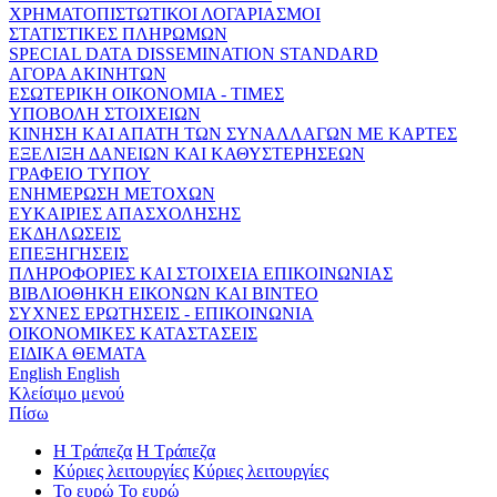
ΧΡΗΜΑΤΟΠΙΣΤΩΤΙΚΟΙ ΛΟΓΑΡΙΑΣΜΟΙ
ΣΤΑΤΙΣΤΙΚΕΣ ΠΛΗΡΩΜΩΝ
SPECIAL DATA DISSEMINATION STANDARD
ΑΓΟΡΑ ΑΚΙΝΗΤΩΝ
ΕΣΩΤΕΡΙΚΗ ΟΙΚΟΝΟΜΙΑ - ΤΙΜΕΣ
ΥΠΟΒΟΛΗ ΣΤΟΙΧΕΙΩΝ
ΚΙΝΗΣΗ ΚΑΙ ΑΠΑΤΗ ΤΩΝ ΣΥΝΑΛΛΑΓΩΝ ΜΕ ΚΑΡΤΕΣ
ΕΞΕΛΙΞΗ ΔΑΝΕΙΩΝ ΚΑΙ ΚΑΘΥΣΤΕΡΗΣΕΩΝ
ΓΡΑΦΕΙΟ ΤΥΠΟΥ
ΕΝΗΜΕΡΩΣΗ ΜΕΤΟΧΩΝ
ΕΥΚΑΙΡΙΕΣ ΑΠΑΣΧΟΛΗΣΗΣ
ΕΚΔΗΛΩΣΕΙΣ
ΕΠΕΞΗΓΗΣΕΙΣ
ΠΛΗΡΟΦΟΡΙΕΣ ΚΑΙ ΣΤΟΙΧΕΙΑ ΕΠΙΚΟΙΝΩΝΙΑΣ
ΒΙΒΛΙΟΘΗΚΗ ΕΙΚΟΝΩΝ ΚΑΙ ΒΙΝΤΕΟ
ΣΥΧΝΕΣ ΕΡΩΤΗΣΕΙΣ - ΕΠΙΚΟΙΝΩΝΙΑ
ΟΙΚΟΝΟΜΙΚΕΣ ΚΑΤΑΣΤΑΣΕΙΣ
ΕΙΔΙΚΑ ΘΕΜΑΤΑ
English
English
Κλείσιμο μενού
Πίσω
Η Τράπεζα
Η Τράπεζα
Κύριες λειτουργίες
Κύριες λειτουργίες
Το ευρώ
Το ευρώ