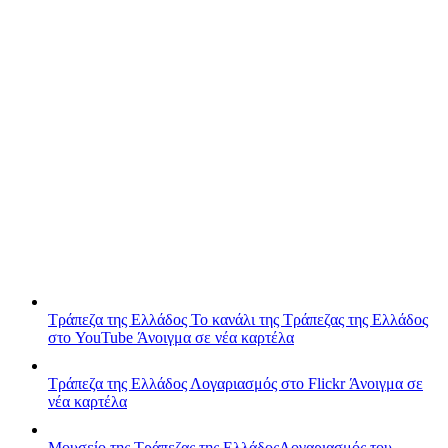
Τράπεζα της Ελλάδος
Το κανάλι της Τράπεζας της Ελλάδος
στο YouTube
Άνοιγμα σε νέα καρτέλα
Τράπεζα της Ελλάδος
Λογαριασμός στο Flickr
Άνοιγμα σε
νέα καρτέλα
Μουσείο της Τράπεζας της Ελλάδος
Λογαριασμός του