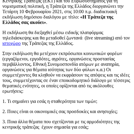
Κεντρικής Τράπεζας (ΕΚΤ) και του Ευρωσυστήματος για τη
νομισματική πολιτική, η Τράπεζα της Ελλάδος διοργανώνει την
Τετάρτη 10 Φεβρουαρίου 2021, στις 10:00 π.μ. διαδικτυακή
εκδήλωση δημόσιου διαλόγου με τίτλο:
«Η Τράπεζα της
Ελλάδος σας ακούει»
.
Η εκδήλωση θα διεξαχθεί μέσω ειδικής πλατφόρμας
τηλεδιάσκεψης και θα μεταδοθεί ζωντανά (live streaming) από τον
ιστοχώρο
της Τράπεζας της Ελλάδος.
Στην εκδήλωση θα μετέχουν εκπρόσωποι κοινωνικών φορέων
(εργαζόμενοι, εργοδότες, αγρότες, οργανώσεις προστασίας
περιβάλλοντος, Εθνική Συνομοσπονδία ατόμων με αναπηρία,
οργανώσεις για θέματα ισότητας των δύο φύλων κ.α.) Οι
συμμετέχοντες θα κληθούν να εκφράσουν τις απόψεις και τις ιδέες
τους, συμμετέχοντας σε έναν εποικοδομητικό διάλογο με τέσσερις
θεματικές ενότητες, οι οποίες ορίζονται από τις ακόλουθες
ερωτήσεις:
1. Τι σημαίνει για εσάς η σταθερότητα των τιμών;
2. Ποιες είναι οι οικονομικές σας προσδοκίες και ανησυχίες;
3. Ποια άλλα θέματα που σχετίζονται με τις αρμοδιότητες της
κεντρικής τράπεζας έχουν σημασία για εσάς;