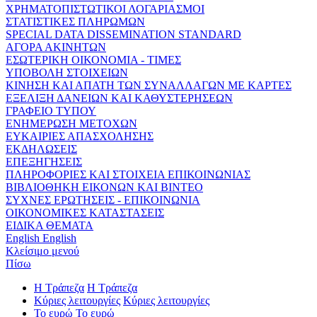
ΧΡΗΜΑΤΟΠΙΣΤΩΤΙΚΟΙ ΛΟΓΑΡΙΑΣΜΟΙ
ΣΤΑΤΙΣΤΙΚΕΣ ΠΛΗΡΩΜΩΝ
SPECIAL DATA DISSEMINATION STANDARD
ΑΓΟΡΑ ΑΚΙΝΗΤΩΝ
ΕΣΩΤΕΡΙΚΗ ΟΙΚΟΝΟΜΙΑ - ΤΙΜΕΣ
ΥΠΟΒΟΛΗ ΣΤΟΙΧΕΙΩΝ
ΚΙΝΗΣΗ ΚΑΙ ΑΠΑΤΗ ΤΩΝ ΣΥΝΑΛΛΑΓΩΝ ΜΕ ΚΑΡΤΕΣ
ΕΞΕΛΙΞΗ ΔΑΝΕΙΩΝ ΚΑΙ ΚΑΘΥΣΤΕΡΗΣΕΩΝ
ΓΡΑΦΕΙΟ ΤΥΠΟΥ
ΕΝΗΜΕΡΩΣΗ ΜΕΤΟΧΩΝ
ΕΥΚΑΙΡΙΕΣ ΑΠΑΣΧΟΛΗΣΗΣ
ΕΚΔΗΛΩΣΕΙΣ
ΕΠΕΞΗΓΗΣΕΙΣ
ΠΛΗΡΟΦΟΡΙΕΣ ΚΑΙ ΣΤΟΙΧΕΙΑ ΕΠΙΚΟΙΝΩΝΙΑΣ
ΒΙΒΛΙΟΘΗΚΗ ΕΙΚΟΝΩΝ ΚΑΙ ΒΙΝΤΕΟ
ΣΥΧΝΕΣ ΕΡΩΤΗΣΕΙΣ - ΕΠΙΚΟΙΝΩΝΙΑ
ΟΙΚΟΝΟΜΙΚΕΣ ΚΑΤΑΣΤΑΣΕΙΣ
ΕΙΔΙΚΑ ΘΕΜΑΤΑ
English
English
Κλείσιμο μενού
Πίσω
Η Τράπεζα
Η Τράπεζα
Κύριες λειτουργίες
Κύριες λειτουργίες
Το ευρώ
Το ευρώ