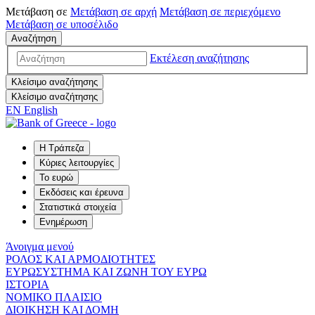
Μετάβαση σε
Μετάβαση σε
αρχή
Μετάβαση σε
περιεχόμενο
Μετάβαση σε
υποσέλιδο
Αναζήτηση
Εκτέλεση αναζήτησης
Κλείσιμο αναζήτησης
Κλείσιμο αναζήτησης
EN
English
Η Τράπεζα
Κύριες λειτουργίες
Το ευρώ
Εκδόσεις και έρευνα
Στατιστικά στοιχεία
Ενημέρωση
Άνοιγμα μενού
ΡΟΛΟΣ ΚΑΙ ΑΡΜΟΔΙΟΤΗΤΕΣ
ΕΥΡΩΣΥΣΤΗΜΑ ΚΑΙ ΖΩΝΗ ΤΟΥ ΕΥΡΩ
ΙΣΤΟΡΙΑ
ΝΟΜΙΚΟ ΠΛΑΙΣΙΟ
ΔΙΟΙΚΗΣΗ ΚΑΙ ΔΟΜΗ