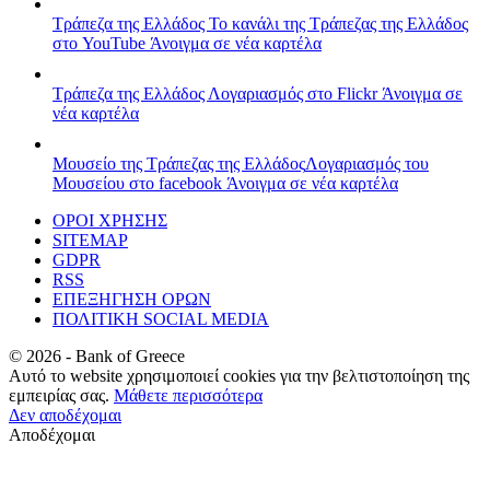
Τράπεζα της Ελλάδος
Το κανάλι της Τράπεζας της Ελλάδος
στο YouTube
Άνοιγμα σε νέα καρτέλα
Τράπεζα της Ελλάδος
Λογαριασμός στο Flickr
Άνοιγμα σε
νέα καρτέλα
Μουσείο της Τράπεζας της Ελλάδος
Λογαριασμός του
Μουσείου στο facebook
Άνοιγμα σε νέα καρτέλα
ΟΡΟΙ ΧΡΗΣΗΣ
SITEMAP
GDPR
RSS
ΕΠΕΞΗΓΗΣΗ ΟΡΩΝ
ΠΟΛΙΤΙΚΗ SOCIAL MEDIA
©
2026
- Bank of Greece
Αυτό το website χρησιμοποιεί cookies για την βελτιστοποίηση της
εμπειρίας σας.
Μάθετε περισσότερα
Δεν αποδέχομαι
Αποδέχομαι