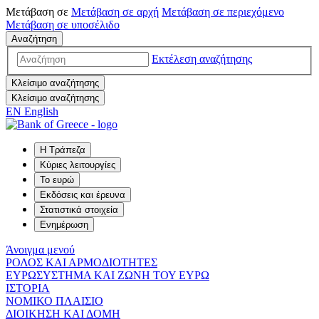
Μετάβαση σε
Μετάβαση σε
αρχή
Μετάβαση σε
περιεχόμενο
Μετάβαση σε
υποσέλιδο
Αναζήτηση
Εκτέλεση αναζήτησης
Κλείσιμο αναζήτησης
Κλείσιμο αναζήτησης
EN
English
Η Τράπεζα
Κύριες λειτουργίες
Το ευρώ
Εκδόσεις και έρευνα
Στατιστικά στοιχεία
Ενημέρωση
Άνοιγμα μενού
ΡΟΛΟΣ ΚΑΙ ΑΡΜΟΔΙΟΤΗΤΕΣ
ΕΥΡΩΣΥΣΤΗΜΑ ΚΑΙ ΖΩΝΗ ΤΟΥ ΕΥΡΩ
ΙΣΤΟΡΙΑ
ΝΟΜΙΚΟ ΠΛΑΙΣΙΟ
ΔΙΟΙΚΗΣΗ ΚΑΙ ΔΟΜΗ