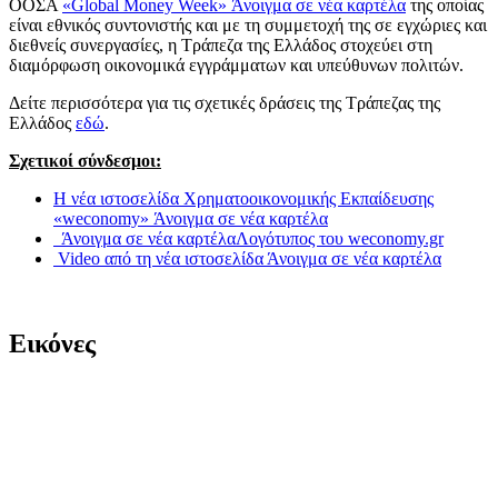
ΟΟΣΑ
«Global Money Week»
Άνοιγμα σε νέα καρτέλα
της οποίας
είναι εθνικός συντονιστής και με τη συμμετοχή της σε εγχώριες και
διεθνείς συνεργασίες, η Τράπεζα της Ελλάδος στοχεύει στη
διαμόρφωση οικονομικά εγγράμματων και υπεύθυνων πολιτών.
Δείτε περισσότερα για τις σχετικές δράσεις της Τράπεζας της
Ελλάδος
εδώ
.
Σχετικοί σύνδεσμοι:
Η νέα ιστοσελίδα Χρηματοοικονομικής Εκπαίδευσης
«weconomy»
Άνοιγμα σε νέα καρτέλα
Άνοιγμα σε νέα καρτέλα
Λογότυπος του weconomy.gr
Video από τη νέα ιστοσελίδα
Άνοιγμα σε νέα καρτέλα
​​
Εικόνες