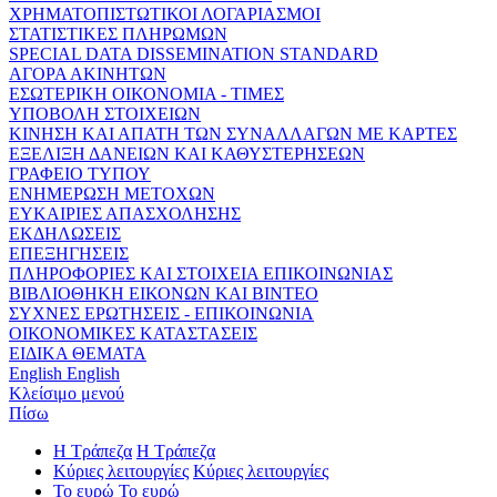
ΧΡΗΜΑΤΟΠΙΣΤΩΤΙΚΟΙ ΛΟΓΑΡΙΑΣΜΟΙ
ΣΤΑΤΙΣΤΙΚΕΣ ΠΛΗΡΩΜΩΝ
SPECIAL DATA DISSEMINATION STANDARD
ΑΓΟΡΑ ΑΚΙΝΗΤΩΝ
ΕΣΩΤΕΡΙΚΗ ΟΙΚΟΝΟΜΙΑ - ΤΙΜΕΣ
ΥΠΟΒΟΛΗ ΣΤΟΙΧΕΙΩΝ
ΚΙΝΗΣΗ ΚΑΙ ΑΠΑΤΗ ΤΩΝ ΣΥΝΑΛΛΑΓΩΝ ΜΕ ΚΑΡΤΕΣ
ΕΞΕΛΙΞΗ ΔΑΝΕΙΩΝ ΚΑΙ ΚΑΘΥΣΤΕΡΗΣΕΩΝ
ΓΡΑΦΕΙΟ ΤΥΠΟΥ
ΕΝΗΜΕΡΩΣΗ ΜΕΤΟΧΩΝ
ΕΥΚΑΙΡΙΕΣ ΑΠΑΣΧΟΛΗΣΗΣ
ΕΚΔΗΛΩΣΕΙΣ
ΕΠΕΞΗΓΗΣΕΙΣ
ΠΛΗΡΟΦΟΡΙΕΣ ΚΑΙ ΣΤΟΙΧΕΙΑ ΕΠΙΚΟΙΝΩΝΙΑΣ
ΒΙΒΛΙΟΘΗΚΗ ΕΙΚΟΝΩΝ ΚΑΙ ΒΙΝΤΕΟ
ΣΥΧΝΕΣ ΕΡΩΤΗΣΕΙΣ - ΕΠΙΚΟΙΝΩΝΙΑ
ΟΙΚΟΝΟΜΙΚΕΣ ΚΑΤΑΣΤΑΣΕΙΣ
ΕΙΔΙΚΑ ΘΕΜΑΤΑ
English
English
Κλείσιμο μενού
Πίσω
Η Τράπεζα
Η Τράπεζα
Κύριες λειτουργίες
Κύριες λειτουργίες
Το ευρώ
Το ευρώ