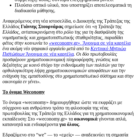
Πλούσιο οπτικό υλικό, που υποστηρίζει αποτελεσματικά τη
διαδικασία μάθησης.
Αναφερόμενος στη νέα ιστοσελίδα, ο Διοικητής της Τράπεζας της
Ελλάδος
Γιάννης Στουρνάρας
σημείωσε ότι
«
η Τράπεζα της
Ελλάδος, ανταποκρινόμενη στο ρόλο της για τη διασφάλιση της
νομισματικής και χρηματοπιστωτικής σταθερότητας, παραδίδει
φέτος στην κοινωνία το
«
weconomy.gr»
,
Άνοιγμα σε νέα καρτέλα
ένα ακόμη νέο ψηφιακό εργαλείο μετά από το
Κεντρικό Μητρώο
Πιστώσεων
Άνοιγμα σε νέα καρτέλα
. Οι δύο πρωτοβουλίες
προσφέρουν χρηματοοικονομική πληροφόρηση, γνώσεις και
δεξιότητες με κοινό στόχο την ενδυνάμωση των πολιτών για την
ορθολογικότερη λήψη χρηματοοικονομικών αποφάσεων και την
ενίσχυση της εμπιστοσύνης στο χρηματοπιστωτικό σύστημα και στην
οικονομία εν γένει».
Το όνομα
Weconomy
Το όνομα «weconomy» δημιουργήθηκε ώστε να εκφράζει με
σύγχρονο και ανθρώπινο τρόπο τη φιλοσοφία της νέας
πρωτοβουλίας της Τράπεζα της Ελλάδος για τη χρηματοοικονομική
εκπαίδευση: Στο «weconomy.gr» τα
οικονομικά
γίνονται απλά,
κατανοητά και ενδιαφέροντα
για όλους
.
Εδραζόμενο στο “we” — το «εμείς» — αναδεικνύει τη σημασία