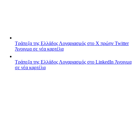
Τράπεζα της Ελλάδος
Λογαριασμός στο X πρώην Twitter
Άνοιγμα σε νέα καρτέλα
Τράπεζα της Ελλάδος
Λογαριασμός στο LinkedIn
Άνοιγμα
σε νέα καρτέλα