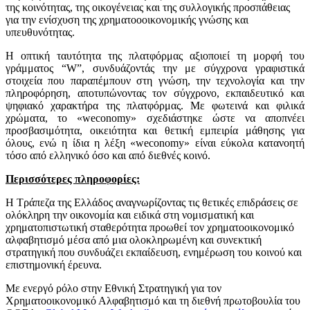
της κοινότητας, της οικογένειας και της συλλογικής προσπάθειας
για την ενίσχυση της χρηματοοοικονομικής γνώσης και
υπευθυνότητας.
Η οπτική ταυτότητα της πλατφόρμας αξιοποιεί τη μορφή του
γράμματος “W”, συνδυάζοντάς την με σύγχρονα γραφιστικά
στοιχεία που παραπέμπουν στη γνώση, την τεχνολογία και την
πληροφόρηση, αποτυπώνοντας τον σύγχρονο, εκπαιδευτικό και
ψηφιακό χαρακτήρα της πλατφόρμας. Με φωτεινά και φιλικά
χρώματα, το «weconomy» σχεδιάστηκε ώστε να αποπνέει
προσβασιμότητα, οικειότητα και θετική εμπειρία μάθησης για
όλους, ενώ η ίδια η λέξη «weconomy» είναι εύκολα κατανοητή
τόσο από ελληνικό όσο και από διεθνές κοινό.
Περισσότερες πληροφορίες:
Η Τράπεζα της Ελλάδος αναγνωρίζοντας τις θετικές επιδράσεις σε
ολόκληρη την οικονομία και ειδικά στη νομισματική και
χρηματοπιστωτική σταθερότητα προωθεί τον χρηματοοικονομικό
αλφαβητισμό μέσα από μια ολοκληρωμένη και συνεκτική
στρατηγική που συνδυάζει εκπαίδευση, ενημέρωση του κοινού και
επιστημονική έρευνα.
Με ενεργό ρόλο στην Εθνική Στρατηγική για τον
Χρηματοοικονομικό Αλφαβητισμό και τη διεθνή πρωτοβουλία του