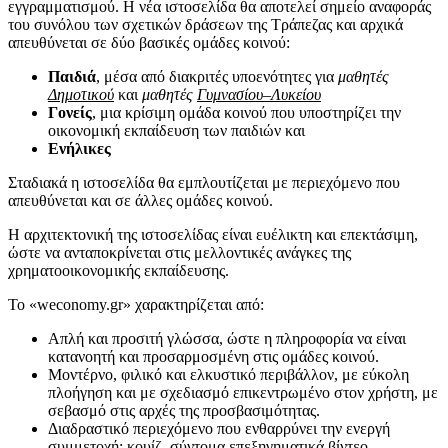
εγγραμματισμού. Η νέα ιστοσελίδα θα αποτελεί σημείο αναφοράς
του συνόλου των σχετικών δράσεων της Τράπεζας και αρχικά
απευθύνεται σε δύο βασικές ομάδες κοινού:
Παιδιά
, μέσα από διακριτές υποενότητες για
μαθητές
Δημοτικού
και
μαθητές
Γυμνασίου–Λυκείου
Γονείς
, μια κρίσιμη ομάδα κοινού που υποστηρίζει την
οικονομική εκπαίδευση των παιδιών και
Ενήλικες
Σταδιακά η ιστοσελίδα θα εμπλουτίζεται με περιεχόμενο που
απευθύνεται και σε άλλες ομάδες κοινού.
Η αρχιτεκτονική της ιστοσελίδας είναι ευέλικτη και επεκτάσιμη,
ώστε να ανταποκρίνεται στις μελλοντικές ανάγκες της
χρηματοοικονομικής εκπαίδευσης.
Το «weconomy.gr» χαρακτηρίζεται από:
Απλή και προσιτή γλώσσα, ώστε η πληροφορία να είναι
κατανοητή και προσαρμοσμένη στις ομάδες κοινού.
Μοντέρνο, φιλικό και ελκυστικό περιβάλλον, με εύκολη
πλοήγηση και με σχεδιασμό επικεντρωμένο στον χρήστη, με
σεβασμό στις αρχές της προσβασιμότητας.
Διαδραστικό περιεχόμενο που ενθαρρύνει την ενεργή
συμμετοχή: κουίζ, σύντομα επεξηγηματικά βίντεο.