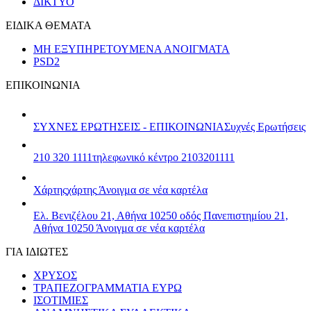
ΔΙΚΤΥΟ
ΕΙΔΙΚΑ ΘΕΜΑΤΑ
ΜΗ ΕΞΥΠΗΡΕΤΟΥΜΕΝΑ ΑΝΟΙΓΜΑΤΑ
PSD2
ΕΠΙΚΟΙΝΩΝΙΑ
ΣΥΧΝΕΣ ΕΡΩΤΗΣΕΙΣ - ΕΠΙΚΟΙΝΩΝΙΑ
Συχνές Ερωτήσεις
210 320 1111
τηλεφωνικό κέντρο 2103201111
Χάρτης
χάρτης
Άνοιγμα σε νέα καρτέλα
Ελ. Βενιζέλου 21, Αθήνα 10250
οδός Πανεπιστημίου 21,
Αθήνα 10250
Άνοιγμα σε νέα καρτέλα
ΓΙΑ ΙΔΙΩΤΕΣ
ΧΡΥΣΟΣ
ΤΡΑΠΕΖΟΓΡΑΜΜΑΤΙΑ ΕΥΡΩ
ΙΣΟΤΙΜΙΕΣ