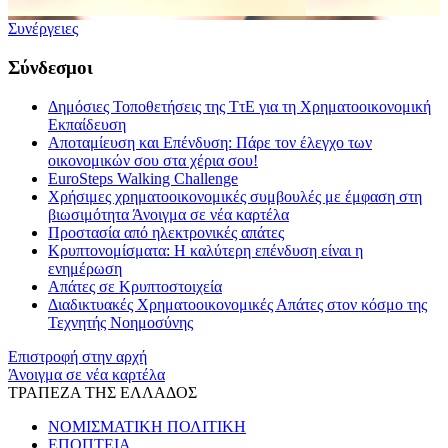
Συνέργειες
Σύνδεσμοι
Δημόσιες Τοποθετήσεις της ΤτΕ για τη Χρηματοοικονομική
Εκπαίδευση
Αποταμίευση και Επένδυση: Πάρε τον έλεγχο των
οικονομικών σου στα χέρια σου!
EuroSteps Walking Challenge
Χρήσιμες χρηματοοικονομικές συμβουλές με έμφαση στη
βιωσιμότητα
Άνοιγμα σε νέα καρτέλα
Προστασία από ηλεκτρονικές απάτες
Κρυπτονομίσματα: Η καλύτερη επένδυση είναι η
ενημέρωση
Απάτες σε Κρυπτοστοιχεία
Διαδικτυακές Χρηματοοικονομικές Απάτες στον κόσμο της
Τεχνητής Νοημοσύνης
Επιστροφή στην αρχή
Άνοιγμα σε νέα καρτέλα
ΤΡΑΠΕΖΑ ΤΗΣ ΕΛΛΑΔΟΣ
ΝΟΜΙΣΜΑΤΙΚΗ ΠΟΛΙΤΙΚΗ
ΕΠΟΠΤΕΙΑ