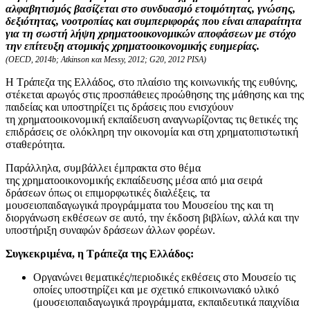
αλφαβητισμός βασίζεται στο συνδυασμό ετοιμότητας, γνώσης,
δεξιότητας, νοοτροπίας και συμπεριφοράς που είναι απαραίτητα
για τη σωστή λήψη χρηματοοικονομικών αποφάσεων με στόχο
την επίτευξη ατομικής χρηματοοικονομικής ευημερίας.
(OECD, 2014b; Atkinson και Messy, 2012; G20, 2012 PISA)
Η Τράπεζα της Ελλάδος, στο πλαίσιο της κοινωνικής της ευθύνης,
στέκεται αρωγός στις προσπάθειες προώθησης της μάθησης και της
παιδείας και υποστηρίζει τις δράσεις που ενισχύουν
τη χρηματοοικονομική εκπαίδευση αναγνωρίζοντας τις θετικές της
επιδράσεις σε ολόκληρη την οικονομία και στη χρηματοπιστωτική
σταθερότητα.
Παράλληλα, συμβάλλει έμπρακτα στο θέμα
της χρηματοοικονομικής εκπαίδευσης μέσα από μια σειρά
δράσεων όπως οι επιμορφωτικές διαλέξεις, τα
μουσειοπαιδαγωγικά προγράμματα του Μουσείου της και τη
διοργάνωση εκθέσεων σε αυτό, την έκδοση βιβλίων, αλλά και την
υποστήριξη συναφών δράσεων άλλων φορέων.
Συγκεκριμένα, η Τράπεζα της Ελλάδος:
Οργανώνει θεματικές/περιοδικές εκθέσεις στο Μουσείο τις
οποίες υποστηρίζει και με σχετικό επικοινωνιακό υλικό
(μουσειοπαιδαγωγικά προγράμματα, εκπαιδευτικά παιχνίδια