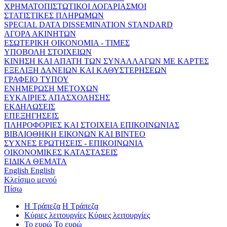
ΧΡΗΜΑΤΟΠΙΣΤΩΤΙΚΟΙ ΛΟΓΑΡΙΑΣΜΟΙ
ΣΤΑΤΙΣΤΙΚΕΣ ΠΛΗΡΩΜΩΝ
SPECIAL DATA DISSEMINATION STANDARD
ΑΓΟΡΑ ΑΚΙΝΗΤΩΝ
ΕΣΩΤΕΡΙΚΗ ΟΙΚΟΝΟΜΙΑ - ΤΙΜΕΣ
ΥΠΟΒΟΛΗ ΣΤΟΙΧΕΙΩΝ
ΚΙΝΗΣΗ ΚΑΙ ΑΠΑΤΗ ΤΩΝ ΣΥΝΑΛΛΑΓΩΝ ΜΕ ΚΑΡΤΕΣ
ΕΞΕΛΙΞΗ ΔΑΝΕΙΩΝ ΚΑΙ ΚΑΘΥΣΤΕΡΗΣΕΩΝ
ΓΡΑΦΕΙΟ ΤΥΠΟΥ
ΕΝΗΜΕΡΩΣΗ ΜΕΤΟΧΩΝ
ΕΥΚΑΙΡΙΕΣ ΑΠΑΣΧΟΛΗΣΗΣ
ΕΚΔΗΛΩΣΕΙΣ
ΕΠΕΞΗΓΗΣΕΙΣ
ΠΛΗΡΟΦΟΡΙΕΣ ΚΑΙ ΣΤΟΙΧΕΙΑ ΕΠΙΚΟΙΝΩΝΙΑΣ
ΒΙΒΛΙΟΘΗΚΗ ΕΙΚΟΝΩΝ ΚΑΙ ΒΙΝΤΕΟ
ΣΥΧΝΕΣ ΕΡΩΤΗΣΕΙΣ - ΕΠΙΚΟΙΝΩΝΙΑ
ΟΙΚΟΝΟΜΙΚΕΣ ΚΑΤΑΣΤΑΣΕΙΣ
ΕΙΔΙΚΑ ΘΕΜΑΤΑ
English
English
Κλείσιμο μενού
Πίσω
Η Τράπεζα
Η Τράπεζα
Κύριες λειτουργίες
Κύριες λειτουργίες
Το ευρώ
Το ευρώ