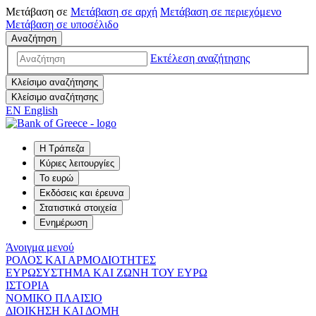
Μετάβαση σε
Μετάβαση σε
αρχή
Μετάβαση σε
περιεχόμενο
Μετάβαση σε
υποσέλιδο
Αναζήτηση
Εκτέλεση αναζήτησης
Κλείσιμο αναζήτησης
Κλείσιμο αναζήτησης
EN
English
Η Τράπεζα
Κύριες λειτουργίες
Το ευρώ
Εκδόσεις και έρευνα
Στατιστικά στοιχεία
Ενημέρωση
Άνοιγμα μενού
ΡΟΛΟΣ ΚΑΙ ΑΡΜΟΔΙΟΤΗΤΕΣ
ΕΥΡΩΣΥΣΤΗΜΑ ΚΑΙ ΖΩΝΗ ΤΟΥ ΕΥΡΩ
ΙΣΤΟΡΙΑ
ΝΟΜΙΚΟ ΠΛΑΙΣΙΟ
ΔΙΟΙΚΗΣΗ ΚΑΙ ΔΟΜΗ