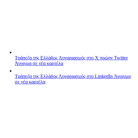
Τράπεζα της Ελλάδος
Λογαριασμός στο X πρώην Twitter
Άνοιγμα σε νέα καρτέλα
Τράπεζα της Ελλάδος
Λογαριασμός στο LinkedIn
Άνοιγμα
σε νέα καρτέλα