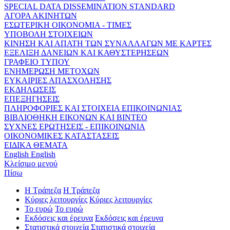
SPECIAL DATA DISSEMINATION STANDARD
ΑΓΟΡΑ ΑΚΙΝΗΤΩΝ
ΕΣΩΤΕΡΙΚΗ ΟΙΚΟΝΟΜΙΑ - ΤΙΜΕΣ
ΥΠΟΒΟΛΗ ΣΤΟΙΧΕΙΩΝ
ΚΙΝΗΣΗ ΚΑΙ ΑΠΑΤΗ ΤΩΝ ΣΥΝΑΛΛΑΓΩΝ ΜΕ ΚΑΡΤΕΣ
ΕΞΕΛΙΞΗ ΔΑΝΕΙΩΝ ΚΑΙ ΚΑΘΥΣΤΕΡΗΣΕΩΝ
ΓΡΑΦΕΙΟ ΤΥΠΟΥ
ΕΝΗΜΕΡΩΣΗ ΜΕΤΟΧΩΝ
ΕΥΚΑΙΡΙΕΣ ΑΠΑΣΧΟΛΗΣΗΣ
ΕΚΔΗΛΩΣΕΙΣ
ΕΠΕΞΗΓΗΣΕΙΣ
ΠΛΗΡΟΦΟΡΙΕΣ ΚΑΙ ΣΤΟΙΧΕΙΑ ΕΠΙΚΟΙΝΩΝΙΑΣ
ΒΙΒΛΙΟΘΗΚΗ ΕΙΚΟΝΩΝ ΚΑΙ ΒΙΝΤΕΟ
ΣΥΧΝΕΣ ΕΡΩΤΗΣΕΙΣ - ΕΠΙΚΟΙΝΩΝΙΑ
ΟΙΚΟΝΟΜΙΚΕΣ ΚΑΤΑΣΤΑΣΕΙΣ
ΕΙΔΙΚΑ ΘΕΜΑΤΑ
English
English
Κλείσιμο μενού
Πίσω
Η Τράπεζα
Η Τράπεζα
Κύριες λειτουργίες
Κύριες λειτουργίες
Το ευρώ
Το ευρώ
Εκδόσεις και έρευνα
Εκδόσεις και έρευνα
Στατιστικά στοιχεία
Στατιστικά στοιχεία