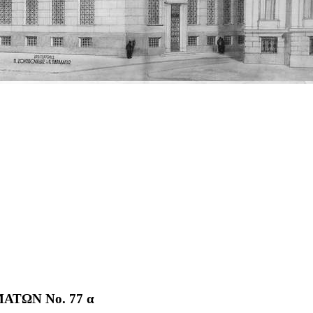
ΤΩΝ No. 77 α