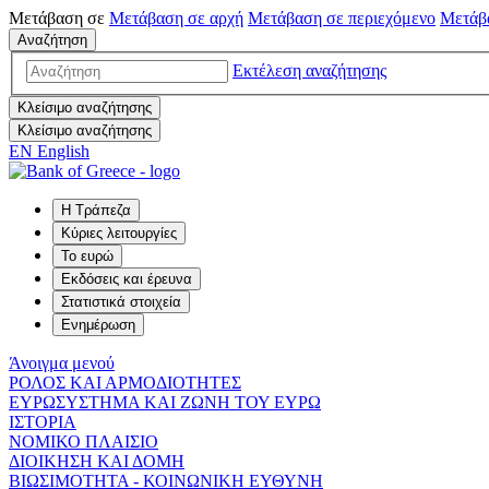
Μετάβαση σε
Μετάβαση σε
αρχή
Μετάβαση σε
περιεχόμενο
Μετάβ
Αναζήτηση
Εκτέλεση αναζήτησης
Κλείσιμο αναζήτησης
Κλείσιμο αναζήτησης
EN
English
Η Τράπεζα
Κύριες λειτουργίες
Το ευρώ
Εκδόσεις και έρευνα
Στατιστικά στοιχεία
Ενημέρωση
Άνοιγμα μενού
ΡΟΛΟΣ ΚΑΙ ΑΡΜΟΔΙΟΤΗΤΕΣ
ΕΥΡΩΣΥΣΤΗΜΑ ΚΑΙ ΖΩΝΗ ΤΟΥ ΕΥΡΩ
ΙΣΤΟΡΙΑ
ΝΟΜΙΚΟ ΠΛΑΙΣΙΟ
ΔΙΟΙΚΗΣΗ ΚΑΙ ΔΟΜΗ
ΒΙΩΣΙΜΟΤΗΤΑ - ΚΟΙΝΩΝΙΚΗ ΕΥΘΥΝΗ