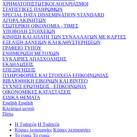
ΧΡΗΜΑΤΟΠΙΣΤΩΤΙΚΟΙ ΛΟΓΑΡΙΑΣΜΟΙ
ΣΤΑΤΙΣΤΙΚΕΣ ΠΛΗΡΩΜΩΝ
SPECIAL DATA DISSEMINATION STANDARD
ΑΓΟΡΑ ΑΚΙΝΗΤΩΝ
ΕΣΩΤΕΡΙΚΗ ΟΙΚΟΝΟΜΙΑ - ΤΙΜΕΣ
ΥΠΟΒΟΛΗ ΣΤΟΙΧΕΙΩΝ
ΚΙΝΗΣΗ ΚΑΙ ΑΠΑΤΗ ΤΩΝ ΣΥΝΑΛΛΑΓΩΝ ΜΕ ΚΑΡΤΕΣ
ΕΞΕΛΙΞΗ ΔΑΝΕΙΩΝ ΚΑΙ ΚΑΘΥΣΤΕΡΗΣΕΩΝ
ΓΡΑΦΕΙΟ ΤΥΠΟΥ
ΕΝΗΜΕΡΩΣΗ ΜΕΤΟΧΩΝ
ΕΥΚΑΙΡΙΕΣ ΑΠΑΣΧΟΛΗΣΗΣ
ΕΚΔΗΛΩΣΕΙΣ
ΕΠΕΞΗΓΗΣΕΙΣ
ΠΛΗΡΟΦΟΡΙΕΣ ΚΑΙ ΣΤΟΙΧΕΙΑ ΕΠΙΚΟΙΝΩΝΙΑΣ
ΒΙΒΛΙΟΘΗΚΗ ΕΙΚΟΝΩΝ ΚΑΙ ΒΙΝΤΕΟ
ΣΥΧΝΕΣ ΕΡΩΤΗΣΕΙΣ - ΕΠΙΚΟΙΝΩΝΙΑ
ΟΙΚΟΝΟΜΙΚΕΣ ΚΑΤΑΣΤΑΣΕΙΣ
ΕΙΔΙΚΑ ΘΕΜΑΤΑ
English
English
Κλείσιμο μενού
Πίσω
Η Τράπεζα
Η Τράπεζα
Κύριες λειτουργίες
Κύριες λειτουργίες
Το ευρώ
Το ευρώ