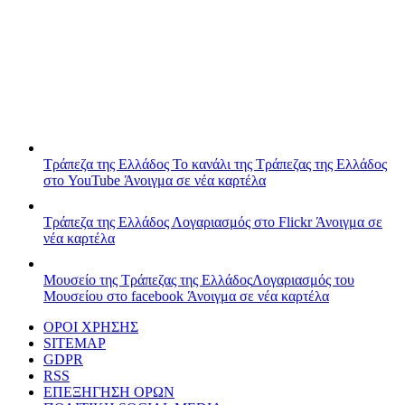
Τράπεζα της Ελλάδος
Το κανάλι της Τράπεζας της Ελλάδος
στο YouTube
Άνοιγμα σε νέα καρτέλα
Τράπεζα της Ελλάδος
Λογαριασμός στο Flickr
Άνοιγμα σε
νέα καρτέλα
Μουσείο της Τράπεζας της Ελλάδος
Λογαριασμός του
Μουσείου στο facebook
Άνοιγμα σε νέα καρτέλα
ΟΡΟΙ ΧΡΗΣΗΣ
SITEMAP
GDPR
RSS
ΕΠΕΞΗΓΗΣΗ ΟΡΩΝ