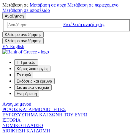
Μετάβαση σε
Μετάβαση σε
αρχή
Μετάβαση σε
περιεχόμενο
Μετάβαση σε
υποσέλιδο
Αναζήτηση
Εκτέλεση αναζήτησης
Κλείσιμο αναζήτησης
Κλείσιμο αναζήτησης
EN
English
Η Τράπεζα
Κύριες λειτουργίες
Το ευρώ
Εκδόσεις και έρευνα
Στατιστικά στοιχεία
Ενημέρωση
Άνοιγμα μενού
ΡΟΛΟΣ ΚΑΙ ΑΡΜΟΔΙΟΤΗΤΕΣ
ΕΥΡΩΣΥΣΤΗΜΑ ΚΑΙ ΖΩΝΗ ΤΟΥ ΕΥΡΩ
ΙΣΤΟΡΙΑ
ΝΟΜΙΚΟ ΠΛΑΙΣΙΟ
ΔΙΟΙΚΗΣΗ ΚΑΙ ΔΟΜΗ