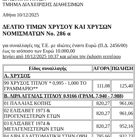
ΤΜΗΜΑ ΔΙΑΧΕΙΡΙΣΗΣ ΔΙΑΘΕΣΙΜΩΝ
Αθήνα 10/12/2025
ΔΕΛΤΙΟ ΤΙΜΩΝ ΧΡΥΣΟΥ ΚΑΙ ΧΡΥΣΩΝ
ΝΟΜΙΣΜΑΤΩΝ No. 286 α
για συναλλαγές της Τ.Ε. με ιδιώτες έναντι Ευρώ (Π.Δ. 2456/00)
έως το ισόποσο των Ευρώ 10.000,00
Ισχύει από 10/12/2025 10:37 και μέχρι την έκδοση νεοτέρου
Είδος συναλλαγής
ΑΓΟΡΑ
ΠΩΛΗΣΗ
Α. ΧΡΥΣΟΣ
99 ΧΡΥΣΟΣ ΤΙΤΛΟΥ * 0,995 - 1,000 ΤΟ
111,08
125,40
ΓΡΑΜΜΑΡΙΟ**
Β. ΛΙΡΑ ΑΓΓΛΙΑΣ ΤΙΤΛΟΥ 0,9166 (ΓΡΑΜ. 7,940 - 7,988)
01 ΠΑΛΑΙΑΣ ΚΟΠΗΣ
820,27
961,06
02 ΕΛΙΣΑΒΕΤ 1973 &
820,27
961,06
ΠΡΟΓΕΝΕΣΤΕΡΩΝ ΕΤΩΝ
03 ΕΛΙΣΑΒΕΤ 1974 &
820,27
952,16
ΜΕΤΑΓΕΝΕΣΤΕΡΩΝ ΕΤΩΝ
04 ΛΙΡΑ ΕΛΑΤΤΩΜΑΤΙΚΗ ΣΤΗΝ ΟΨΗ
795,66
932,23