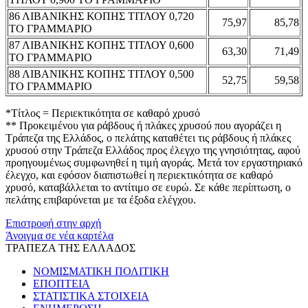
86 ΛΙΒΑΝΙΚΗΣ ΚΟΠΗΣ ΤΙΤΛΟΥ 0,720
75,97
85,78
ΤΟ ΓΡΑΜΜΑΡΙΟ
87 ΛΙΒΑΝΙΚΗΣ ΚΟΠΗΣ ΤΙΤΛΟΥ 0,600
63,30
71,49
ΤΟ ΓΡΑΜΜΑΡΙΟ
88 ΛΙΒΑΝΙΚΗΣ ΚΟΠΗΣ ΤΙΤΛΟΥ 0,500
52,75
59,58
ΤΟ ΓΡΑΜΜΑΡΙΟ
*Τίτλος = Περιεκτικότητα σε καθαρό χρυσό
** Προκειμένου για ράβδους ή πλάκες χρυσού που αγοράζει η
Τράπεζα της Ελλάδος, ο πελάτης καταθέτει τις ράβδους ή πλάκες
χρυσού στην Τράπεζα Ελλάδος προς έλεγχο της γνησιότητας, αφού
προηγουμένως συμφωνηθεί η τιμή αγοράς. Μετά τον εργαστηριακό
έλεγχο, και εφόσον διαπιστωθεί η περιεκτικότητα σε καθαρό
χρυσό, καταβάλλεται το αντίτιμο σε ευρώ. Σε κάθε περίπτωση, ο
πελάτης επιβαρύνεται με τα έξοδα ελέγχου.
Επιστροφή στην αρχή
Άνοιγμα σε νέα καρτέλα
ΤΡΑΠΕΖΑ ΤΗΣ ΕΛΛΑΔΟΣ
ΝΟΜΙΣΜΑΤΙΚΗ ΠΟΛΙΤΙΚΗ
ΕΠΟΠΤΕΙΑ
ΣΤΑΤΙΣΤΙΚΑ ΣΤΟΙΧΕΙΑ