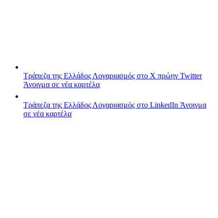
Τράπεζα της Ελλάδος
Λογαριασμός στο X πρώην Twitter
Άνοιγμα σε νέα καρτέλα
Τράπεζα της Ελλάδος
Λογαριασμός στο LinkedIn
Άνοιγμα
σε νέα καρτέλα