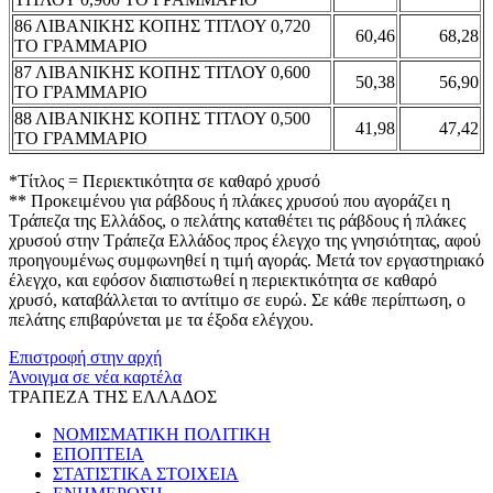
86 ΛΙΒΑΝΙΚΗΣ ΚΟΠΗΣ ΤΙΤΛΟΥ 0,720
60,46
68,28
ΤΟ ΓΡΑΜΜΑΡΙΟ
87 ΛΙΒΑΝΙΚΗΣ ΚΟΠΗΣ ΤΙΤΛΟΥ 0,600
50,38
56,90
ΤΟ ΓΡΑΜΜΑΡΙΟ
88 ΛΙΒΑΝΙΚΗΣ ΚΟΠΗΣ ΤΙΤΛΟΥ 0,500
41,98
47,42
ΤΟ ΓΡΑΜΜΑΡΙΟ
*Τίτλος = Περιεκτικότητα σε καθαρό χρυσό
** Προκειμένου για ράβδους ή πλάκες χρυσού που αγοράζει η
Τράπεζα της Ελλάδος, ο πελάτης καταθέτει τις ράβδους ή πλάκες
χρυσού στην Τράπεζα Ελλάδος προς έλεγχο της γνησιότητας, αφού
προηγουμένως συμφωνηθεί η τιμή αγοράς. Μετά τον εργαστηριακό
έλεγχο, και εφόσον διαπιστωθεί η περιεκτικότητα σε καθαρό
χρυσό, καταβάλλεται το αντίτιμο σε ευρώ. Σε κάθε περίπτωση, ο
πελάτης επιβαρύνεται με τα έξοδα ελέγχου.
Επιστροφή στην αρχή
Άνοιγμα σε νέα καρτέλα
ΤΡΑΠΕΖΑ ΤΗΣ ΕΛΛΑΔΟΣ
ΝΟΜΙΣΜΑΤΙΚΗ ΠΟΛΙΤΙΚΗ
ΕΠΟΠΤΕΙΑ
ΣΤΑΤΙΣΤΙΚΑ ΣΤΟΙΧΕΙΑ