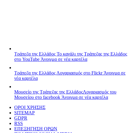
Τράπεζα της Ελλάδος
Το κανάλι της Τράπεζας της Ελλάδος
στο YouTube
Άνοιγμα σε νέα καρτέλα
Τράπεζα της Ελλάδος
Λογαριασμός στο Flickr
Άνοιγμα σε
νέα καρτέλα
Μουσείο της Τράπεζας της Ελλάδος
Λογαριασμός του
Μουσείου στο facebook
Άνοιγμα σε νέα καρτέλα
ΟΡΟΙ ΧΡΗΣΗΣ
SITEMAP
GDPR
RSS
ΕΠΕΞΗΓΗΣΗ ΟΡΩΝ