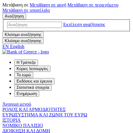
Μετάβαση σε
Μετάβαση σε
αρχή
Μετάβαση σε
περιεχόμενο
Μετάβαση σε
υποσέλιδο
Αναζήτηση
Εκτέλεση αναζήτησης
Κλείσιμο αναζήτησης
Κλείσιμο αναζήτησης
EN
English
Η Τράπεζα
Κύριες λειτουργίες
Το ευρώ
Εκδόσεις και έρευνα
Στατιστικά στοιχεία
Ενημέρωση
Άνοιγμα μενού
ΡΟΛΟΣ ΚΑΙ ΑΡΜΟΔΙΟΤΗΤΕΣ
ΕΥΡΩΣΥΣΤΗΜΑ ΚΑΙ ΖΩΝΗ ΤΟΥ ΕΥΡΩ
ΙΣΤΟΡΙΑ
ΝΟΜΙΚΟ ΠΛΑΙΣΙΟ
ΔΙΟΙΚΗΣΗ ΚΑΙ ΔΟΜΗ