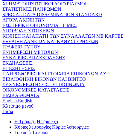
ΧΡΗΜΑΤΟΠΙΣΤΩΤΙΚΟΙ ΛΟΓΑΡΙΑΣΜΟΙ
ΣΤΑΤΙΣΤΙΚΕΣ ΠΛΗΡΩΜΩΝ
SPECIAL DATA DISSEMINATION STANDARD
ΑΓΟΡΑ ΑΚΙΝΗΤΩΝ
ΕΣΩΤΕΡΙΚΗ ΟΙΚΟΝΟΜΙΑ - ΤΙΜΕΣ
ΥΠΟΒΟΛΗ ΣΤΟΙΧΕΙΩΝ
ΚΙΝΗΣΗ ΚΑΙ ΑΠΑΤΗ ΤΩΝ ΣΥΝΑΛΛΑΓΩΝ ΜΕ ΚΑΡΤΕΣ
ΕΞΕΛΙΞΗ ΔΑΝΕΙΩΝ ΚΑΙ ΚΑΘΥΣΤΕΡΗΣΕΩΝ
ΓΡΑΦΕΙΟ ΤΥΠΟΥ
ΕΝΗΜΕΡΩΣΗ ΜΕΤΟΧΩΝ
ΕΥΚΑΙΡΙΕΣ ΑΠΑΣΧΟΛΗΣΗΣ
ΕΚΔΗΛΩΣΕΙΣ
ΕΠΕΞΗΓΗΣΕΙΣ
ΠΛΗΡΟΦΟΡΙΕΣ ΚΑΙ ΣΤΟΙΧΕΙΑ ΕΠΙΚΟΙΝΩΝΙΑΣ
ΒΙΒΛΙΟΘΗΚΗ ΕΙΚΟΝΩΝ ΚΑΙ ΒΙΝΤΕΟ
ΣΥΧΝΕΣ ΕΡΩΤΗΣΕΙΣ - ΕΠΙΚΟΙΝΩΝΙΑ
ΟΙΚΟΝΟΜΙΚΕΣ ΚΑΤΑΣΤΑΣΕΙΣ
ΕΙΔΙΚΑ ΘΕΜΑΤΑ
English
English
Κλείσιμο μενού
Πίσω
Η Τράπεζα
Η Τράπεζα
Κύριες λειτουργίες
Κύριες λειτουργίες
Το ευρώ
Το ευρώ