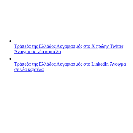
Τράπεζα της Ελλάδος
Λογαριασμός στο X πρώην Twitter
Άνοιγμα σε νέα καρτέλα
Τράπεζα της Ελλάδος
Λογαριασμός στο LinkedIn
Άνοιγμα
σε νέα καρτέλα