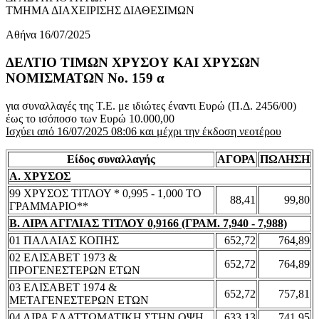
ΤΜΗΜΑ ΔΙΑΧΕΙΡΙΣΗΣ ΔΙΑΘΕΣΙΜΩΝ
Αθήνα 16/07/2025
ΔΕΛΤΙΟ ΤΙΜΩΝ ΧΡΥΣΟΥ ΚΑΙ ΧΡΥΣΩΝ
ΝΟΜΙΣΜΑΤΩΝ No. 159 α
για συναλλαγές της Τ.Ε. με ιδιώτες έναντι Ευρώ (Π.Δ. 2456/00)
έως το ισόποσο των Ευρώ 10.000,00
Ισχύει από 16/07/2025 08:06 και μέχρι την έκδοση νεοτέρου
Είδος συναλλαγής
ΑΓΟΡΑ
ΠΩΛΗΣΗ
Α. ΧΡΥΣΟΣ
99 ΧΡΥΣΟΣ ΤΙΤΛΟΥ * 0,995 - 1,000 ΤΟ
88,41
99,80
ΓΡΑΜΜΑΡΙΟ**
Β. ΛΙΡΑ ΑΓΓΛΙΑΣ ΤΙΤΛΟΥ 0,9166 (ΓΡΑΜ. 7,940 - 7,988)
01 ΠΑΛΑΙΑΣ ΚΟΠΗΣ
652,72
764,89
02 ΕΛΙΣΑΒΕΤ 1973 &
652,72
764,89
ΠΡΟΓΕΝΕΣΤΕΡΩΝ ΕΤΩΝ
03 ΕΛΙΣΑΒΕΤ 1974 &
652,72
757,81
ΜΕΤΑΓΕΝΕΣΤΕΡΩΝ ΕΤΩΝ
04 ΛΙΡΑ ΕΛΑΤΤΩΜΑΤΙΚΗ ΣΤΗΝ ΟΨΗ
633,13
741,95