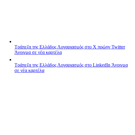
Τράπεζα της Ελλάδος
Λογαριασμός στο X πρώην Twitter
Άνοιγμα σε νέα καρτέλα
Τράπεζα της Ελλάδος
Λογαριασμός στο LinkedIn
Άνοιγμα
σε νέα καρτέλα