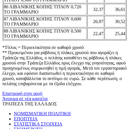
86 ΛΙΒΑΝΙΚΗΣ ΚΟΠΗΣ ΤΙΤΛΟΥ 0,720
32,37
36,61
ΤΟ ΓΡΑΜΜΑΡΙΟ
87 ΛΙΒΑΝΙΚΗΣ ΚΟΠΗΣ ΤΙΤΛΟΥ 0,600
26,97
30,52
ΤΟ ΓΡΑΜΜΑΡΙΟ
88 ΛΙΒΑΝΙΚΗΣ ΚΟΠΗΣ ΤΙΤΛΟΥ 0,500
22,47
25,44
ΤΟ ΓΡΑΜΜΑΡΙΟ
*Τίτλος = Περιεκτικότητα σε καθαρό χρυσό
** Προκειμένου για ράβδους ή πλάκες χρυσού που αγοράζει η
Τράπεζα της Ελλάδος, ο πελάτης καταθέτει τις ράβδους ή πλάκες
χρυσού στην Τράπεζα Ελλάδος προς έλεγχο της γνησιότητας, αφού
προηγουμένως συμφωνηθεί η τιμή αγοράς. Μετά τον εργαστηριακό
έλεγχο, και εφόσον διαπιστωθεί η περιεκτικότητα σε καθαρό
χρυσό, καταβάλλεται το αντίτιμο σε ευρώ. Σε κάθε περίπτωση, ο
πελάτης επιβαρύνεται με τα έξοδα ελέγχου.
Επιστροφή στην αρχή
Άνοιγμα σε νέα καρτέλα
ΤΡΑΠΕΖΑ ΤΗΣ ΕΛΛΑΔΟΣ
ΝΟΜΙΣΜΑΤΙΚΗ ΠΟΛΙΤΙΚΗ
ΕΠΟΠΤΕΙΑ
ΣΤΑΤΙΣΤΙΚΑ ΣΤΟΙΧΕΙΑ