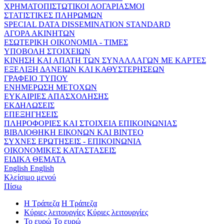
ΧΡΗΜΑΤΟΠΙΣΤΩΤΙΚΟΙ ΛΟΓΑΡΙΑΣΜΟΙ
ΣΤΑΤΙΣΤΙΚΕΣ ΠΛΗΡΩΜΩΝ
SPECIAL DATA DISSEMINATION STANDARD
ΑΓΟΡΑ ΑΚΙΝΗΤΩΝ
ΕΣΩΤΕΡΙΚΗ ΟΙΚΟΝΟΜΙΑ - ΤΙΜΕΣ
ΥΠΟΒΟΛΗ ΣΤΟΙΧΕΙΩΝ
ΚΙΝΗΣΗ ΚΑΙ ΑΠΑΤΗ ΤΩΝ ΣΥΝΑΛΛΑΓΩΝ ΜΕ ΚΑΡΤΕΣ
ΕΞΕΛΙΞΗ ΔΑΝΕΙΩΝ ΚΑΙ ΚΑΘΥΣΤΕΡΗΣΕΩΝ
ΓΡΑΦΕΙΟ ΤΥΠΟΥ
ΕΝΗΜΕΡΩΣΗ ΜΕΤΟΧΩΝ
ΕΥΚΑΙΡΙΕΣ ΑΠΑΣΧΟΛΗΣΗΣ
ΕΚΔΗΛΩΣΕΙΣ
ΕΠΕΞΗΓΗΣΕΙΣ
ΠΛΗΡΟΦΟΡΙΕΣ ΚΑΙ ΣΤΟΙΧΕΙΑ ΕΠΙΚΟΙΝΩΝΙΑΣ
ΒΙΒΛΙΟΘΗΚΗ ΕΙΚΟΝΩΝ ΚΑΙ ΒΙΝΤΕΟ
ΣΥΧΝΕΣ ΕΡΩΤΗΣΕΙΣ - ΕΠΙΚΟΙΝΩΝΙΑ
ΟΙΚΟΝΟΜΙΚΕΣ ΚΑΤΑΣΤΑΣΕΙΣ
ΕΙΔΙΚΑ ΘΕΜΑΤΑ
English
English
Κλείσιμο μενού
Πίσω
Η Τράπεζα
Η Τράπεζα
Κύριες λειτουργίες
Κύριες λειτουργίες
Το ευρώ
Το ευρώ