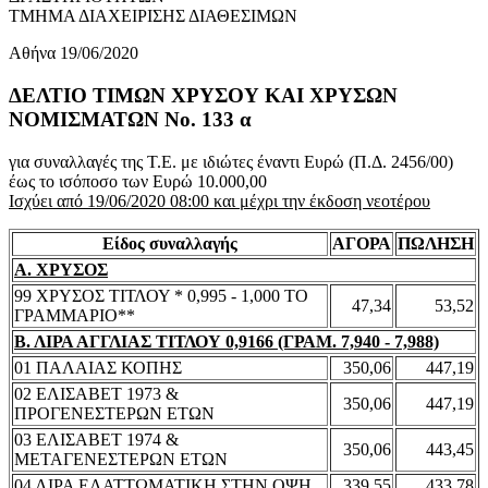
ΤΜΗΜΑ ΔΙΑΧΕΙΡΙΣΗΣ ΔΙΑΘΕΣΙΜΩΝ
Αθήνα 19/06/2020
ΔΕΛΤΙΟ ΤΙΜΩΝ ΧΡΥΣΟΥ ΚΑΙ ΧΡΥΣΩΝ
ΝΟΜΙΣΜΑΤΩΝ No. 133 α
για συναλλαγές της Τ.Ε. με ιδιώτες έναντι Ευρώ (Π.Δ. 2456/00)
έως το ισόποσο των Ευρώ 10.000,00
Ισχύει από 19/06/2020 08:00 και μέχρι την έκδοση νεοτέρου
Είδος συναλλαγής
ΑΓΟΡΑ
ΠΩΛΗΣΗ
Α. ΧΡΥΣΟΣ
99 ΧΡΥΣΟΣ ΤΙΤΛΟΥ * 0,995 - 1,000 ΤΟ
47,34
53,52
ΓΡΑΜΜΑΡΙΟ**
Β. ΛΙΡΑ ΑΓΓΛΙΑΣ ΤΙΤΛΟΥ 0,9166 (ΓΡΑΜ. 7,940 - 7,988)
01 ΠΑΛΑΙΑΣ ΚΟΠΗΣ
350,06
447,19
02 ΕΛΙΣΑΒΕΤ 1973 &
350,06
447,19
ΠΡΟΓΕΝΕΣΤΕΡΩΝ ΕΤΩΝ
03 ΕΛΙΣΑΒΕΤ 1974 &
350,06
443,45
ΜΕΤΑΓΕΝΕΣΤΕΡΩΝ ΕΤΩΝ
04 ΛΙΡΑ ΕΛΑΤΤΩΜΑΤΙΚΗ ΣΤΗΝ ΟΨΗ
339,55
433,78