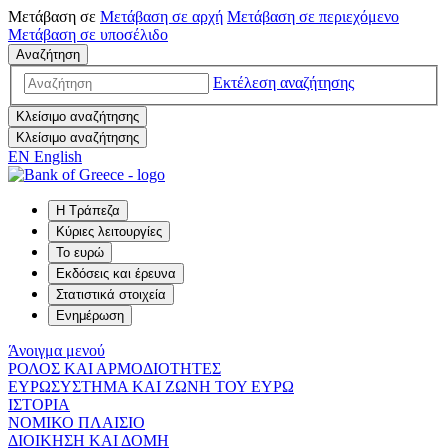
Μετάβαση σε
Μετάβαση σε
αρχή
Μετάβαση σε
περιεχόμενο
Μετάβαση σε
υποσέλιδο
Αναζήτηση
Εκτέλεση αναζήτησης
Κλείσιμο αναζήτησης
Κλείσιμο αναζήτησης
EN
English
Η Τράπεζα
Κύριες λειτουργίες
Το ευρώ
Εκδόσεις και έρευνα
Στατιστικά στοιχεία
Ενημέρωση
Άνοιγμα μενού
ΡΟΛΟΣ ΚΑΙ ΑΡΜΟΔΙΟΤΗΤΕΣ
ΕΥΡΩΣΥΣΤΗΜΑ ΚΑΙ ΖΩΝΗ ΤΟΥ ΕΥΡΩ
ΙΣΤΟΡΙΑ
ΝΟΜΙΚΟ ΠΛΑΙΣΙΟ
ΔΙΟΙΚΗΣΗ ΚΑΙ ΔΟΜΗ