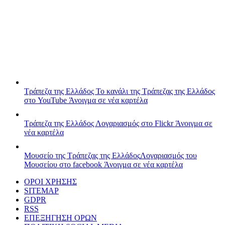
Τράπεζα της Ελλάδος
Το κανάλι της Τράπεζας της Ελλάδος
στο YouTube
Άνοιγμα σε νέα καρτέλα
Τράπεζα της Ελλάδος
Λογαριασμός στο Flickr
Άνοιγμα σε
νέα καρτέλα
Μουσείο της Τράπεζας της Ελλάδος
Λογαριασμός του
Μουσείου στο facebook
Άνοιγμα σε νέα καρτέλα
ΟΡΟΙ ΧΡΗΣΗΣ
SITEMAP
GDPR
RSS
ΕΠΕΞΗΓΗΣΗ ΟΡΩΝ