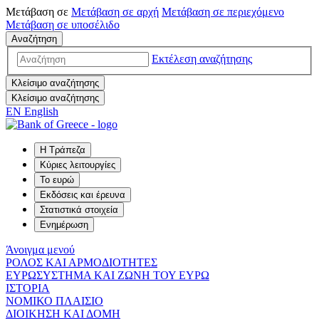
Μετάβαση σε
Μετάβαση σε
αρχή
Μετάβαση σε
περιεχόμενο
Μετάβαση σε
υποσέλιδο
Αναζήτηση
Εκτέλεση αναζήτησης
Κλείσιμο αναζήτησης
Κλείσιμο αναζήτησης
EN
English
Η Τράπεζα
Κύριες λειτουργίες
Το ευρώ
Εκδόσεις και έρευνα
Στατιστικά στοιχεία
Ενημέρωση
Άνοιγμα μενού
ΡΟΛΟΣ ΚΑΙ ΑΡΜΟΔΙΟΤΗΤΕΣ
ΕΥΡΩΣΥΣΤΗΜΑ ΚΑΙ ΖΩΝΗ ΤΟΥ ΕΥΡΩ
ΙΣΤΟΡΙΑ
ΝΟΜΙΚΟ ΠΛΑΙΣΙΟ
ΔΙΟΙΚΗΣΗ ΚΑΙ ΔΟΜΗ