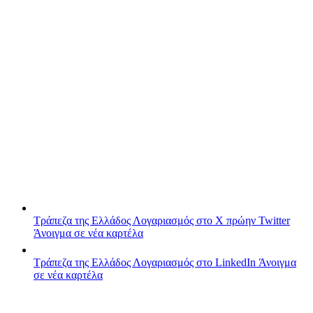
Τράπεζα της Ελλάδος
Λογαριασμός στο X πρώην Twitter
Άνοιγμα σε νέα καρτέλα
Τράπεζα της Ελλάδος
Λογαριασμός στο LinkedIn
Άνοιγμα
σε νέα καρτέλα