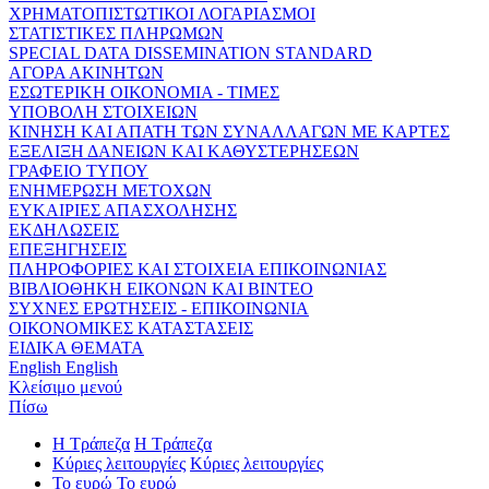
ΧΡΗΜΑΤΟΠΙΣΤΩΤΙΚΟΙ ΛΟΓΑΡΙΑΣΜΟΙ
ΣΤΑΤΙΣΤΙΚΕΣ ΠΛΗΡΩΜΩΝ
SPECIAL DATA DISSEMINATION STANDARD
ΑΓΟΡΑ ΑΚΙΝΗΤΩΝ
ΕΣΩΤΕΡΙΚΗ ΟΙΚΟΝΟΜΙΑ - ΤΙΜΕΣ
ΥΠΟΒΟΛΗ ΣΤΟΙΧΕΙΩΝ
ΚΙΝΗΣΗ ΚΑΙ ΑΠΑΤΗ ΤΩΝ ΣΥΝΑΛΛΑΓΩΝ ΜΕ ΚΑΡΤΕΣ
ΕΞΕΛΙΞΗ ΔΑΝΕΙΩΝ ΚΑΙ ΚΑΘΥΣΤΕΡΗΣΕΩΝ
ΓΡΑΦΕΙΟ ΤΥΠΟΥ
ΕΝΗΜΕΡΩΣΗ ΜΕΤΟΧΩΝ
ΕΥΚΑΙΡΙΕΣ ΑΠΑΣΧΟΛΗΣΗΣ
ΕΚΔΗΛΩΣΕΙΣ
ΕΠΕΞΗΓΗΣΕΙΣ
ΠΛΗΡΟΦΟΡΙΕΣ ΚΑΙ ΣΤΟΙΧΕΙΑ ΕΠΙΚΟΙΝΩΝΙΑΣ
ΒΙΒΛΙΟΘΗΚΗ ΕΙΚΟΝΩΝ ΚΑΙ ΒΙΝΤΕΟ
ΣΥΧΝΕΣ ΕΡΩΤΗΣΕΙΣ - ΕΠΙΚΟΙΝΩΝΙΑ
ΟΙΚΟΝΟΜΙΚΕΣ ΚΑΤΑΣΤΑΣΕΙΣ
ΕΙΔΙΚΑ ΘΕΜΑΤΑ
English
English
Κλείσιμο μενού
Πίσω
Η Τράπεζα
Η Τράπεζα
Κύριες λειτουργίες
Κύριες λειτουργίες
Το ευρώ
Το ευρώ