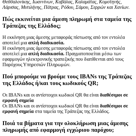
Θεσσαλονίκης, Ιωαννίνων, Καβάλας, Καλαμάτας, Κομοτηνής,
Λάρισας, Μυτιλήνης, Πάτρας, Ρόδου, Σάμου, Σερρών και Χανίων.
Πώς εκκινείται μια άμεση πληρωμή στα ταμεία της
Τράπεζας της Ελλάδος;
Η εκκίνηση μιας άμεσης μεταφοράς πίστωσης από τον εντολέα
αποτελεί μια
απλή διαδικασία.
Η εκκίνηση μιας άμεσης μεταφοράς πίστωσης από τον εντολέα
αποτελεί μια
απλή διαδικασία.
Πραγματοποιείται μέσω των
εφαρμογών ηλεκτρονικής τραπεζικής που διατίθενται από τους
Παρόχους Υπηρεσιών Πληρωμών.
Πού μπορούμε να βρούμε τους ΙΒΑΝs της Τράπεζας
της Ελλάδος ή/και τους κωδικούς QR;
Οι IBANs και οι αντίστοιχοι κωδικοί QR θα είναι
διαθέσιμοι σε
εμφανή σημεία
Οι IBANs και οι αντίστοιχοι κωδικοί QR θα είναι
διαθέσιμοι σε
εμφανή σημεία
στα ταμεία της Τράπεζας της Ελλάδος.
Ποιά τα βήματα για την ολοκλήρωση μιας άμεσης
πληρωμής από εφαρμογή εγχώριου παρόχου;