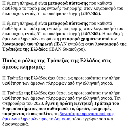
Η άμεση πληρωμή είναι
μεταφορά πίστωσης
που καθιστά
διαθέσιμο το ποσό μιας εντολής πληρωμής, στον λογαριασμό του
δικαιούχου,
εντός 5ˊˊ
οποιαδήποτε στιγμή (
24/7/365
).
Η άμεση πληρωμή είναι
μεταφορά πίστωσης
που καθιστά
διαθέσιμο το ποσό μιας εντολής πληρωμής, στον λογαριασμό του
δικαιούχου,
εντός 5ˊˊ
οποιαδήποτε στιγμή (
24/7/365
). Η αποδοχή
άμεσων πληρωμών αφορά στη
μεταφορά χρημάτων από
τον
λογαριασμό του πληρωτή
(ΙΒΑΝ εντολέα)
στον λογαριασμό της
Τράπεζας της Ελλάδος
(ΙΒΑΝ δικαιούχου).
Ποιός ο ρόλος της Τράπεζας της Ελλάδος στις
άμεσες πληρωμές;
Η Τράπεζα της Ελλάδος έχει θέσει ως προτεραιότητα την πλήρη
υιοθέτηση των άμεσων πληρωμών από την ελληνική αγορά.
Η Τράπεζα της Ελλάδος έχει θέσει ως προτεραιότητα την πλήρη
υιοθέτηση των άμεσων πληρωμών από την ελληνική αγορά. Τον
Φεβρουάριο του 2023,
έγινε η πρώτη Κεντρική Τράπεζα του
Ευρωσυστήματος που καθιέρωσε τις άμεσες πληρωμές
παρέχοντας στους πολίτες
τη
δυνατότητα πραγματοποίησης
άμεσων πληρωμών προς το Δημόσιο
, τόσο εγχώρια όσο και
διασυνοριακά.