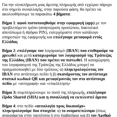
Για την ολοκλήρωση μιας άμεσης πληρωμής από εγχώριο πάροχο
στο σημείο συναλλαγής, στην παρούσα φάση, θα πρέπει να
ακολουθήσουμε τα παρακάτω
4 βήματα
:
Βήμα 1
:
αφού
πιστοποιηθούμε στην εφαρμογή
(app)
με τον
προβλεπόμενο τρόπο (αναγνώριση προσώπου, δακτυλικό
αποτύπωμα ή 4ψήφιο ΡΙΝ), εισερχόμαστε στον κατάλογο
υπηρεσιών της εφαρμογής και
επιλέγουμε
μεταφορά εντός
Ελλάδας
Βήμα 2
:
επιλέγουμε τον
λογαριασμό (
ΙΒΑΝ
)
που επιθυμούμε να
χρεωθεί
και μετά
καταχωρούμε
τον λογαριασμό της Τράπεζας
της Ελλάδος (ΙΒΑΝ) που πρέπει να πιστωθεί
. Η καταχώρηση
του λογαριασμού της Τράπεζας της Ελλάδος μπορεί να
πραγματοποιηθεί με δύο τρόπους: α)
πληκτρολογώντας τον
ΙΒΑΝ
στο αντίστοιχο πεδίο ή β)
σκανάροντας τον αντίστοιχο
στατικό κωδικό
QR
και μεταφέροντάς τον στο αντίστοιχο
πεδίο
με «αντιγραφή» και «επικόλληση»
Βήμα 3:
συμπληρώνουμε το ποσό της πληρωμής,
επιλέγουμε
έξοδα Shared (SHA) και η συναλλαγή να εκτελεστεί άμεσα
Βήμα 4
: στο πεδίο
«αιτιολογία προς δικαιούχο»
πληκτρολογούμε δυο στοιχεία
: α)
το ονοματεπώνυμο
(όπως
αναγράφεται στην ταυτότητα ή στο διαβατήριο και β)
τον Αριθμό