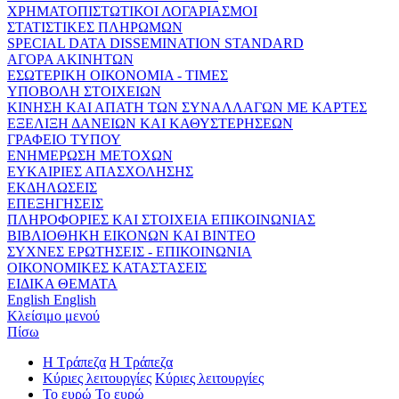
ΧΡΗΜΑΤΟΠΙΣΤΩΤΙΚΟΙ ΛΟΓΑΡΙΑΣΜΟΙ
ΣΤΑΤΙΣΤΙΚΕΣ ΠΛΗΡΩΜΩΝ
SPECIAL DATA DISSEMINATION STANDARD
ΑΓΟΡΑ ΑΚΙΝΗΤΩΝ
ΕΣΩΤΕΡΙΚΗ ΟΙΚΟΝΟΜΙΑ - ΤΙΜΕΣ
ΥΠΟΒΟΛΗ ΣΤΟΙΧΕΙΩΝ
ΚΙΝΗΣΗ ΚΑΙ ΑΠΑΤΗ ΤΩΝ ΣΥΝΑΛΛΑΓΩΝ ΜΕ ΚΑΡΤΕΣ
ΕΞΕΛΙΞΗ ΔΑΝΕΙΩΝ ΚΑΙ ΚΑΘΥΣΤΕΡΗΣΕΩΝ
ΓΡΑΦΕΙΟ ΤΥΠΟΥ
ΕΝΗΜΕΡΩΣΗ ΜΕΤΟΧΩΝ
ΕΥΚΑΙΡΙΕΣ ΑΠΑΣΧΟΛΗΣΗΣ
ΕΚΔΗΛΩΣΕΙΣ
ΕΠΕΞΗΓΗΣΕΙΣ
ΠΛΗΡΟΦΟΡΙΕΣ ΚΑΙ ΣΤΟΙΧΕΙΑ ΕΠΙΚΟΙΝΩΝΙΑΣ
ΒΙΒΛΙΟΘΗΚΗ ΕΙΚΟΝΩΝ ΚΑΙ ΒΙΝΤΕΟ
ΣΥΧΝΕΣ ΕΡΩΤΗΣΕΙΣ - ΕΠΙΚΟΙΝΩΝΙΑ
ΟΙΚΟΝΟΜΙΚΕΣ ΚΑΤΑΣΤΑΣΕΙΣ
ΕΙΔΙΚΑ ΘΕΜΑΤΑ
English
English
Κλείσιμο μενού
Πίσω
Η Τράπεζα
Η Τράπεζα
Κύριες λειτουργίες
Κύριες λειτουργίες
Το ευρώ
Το ευρώ