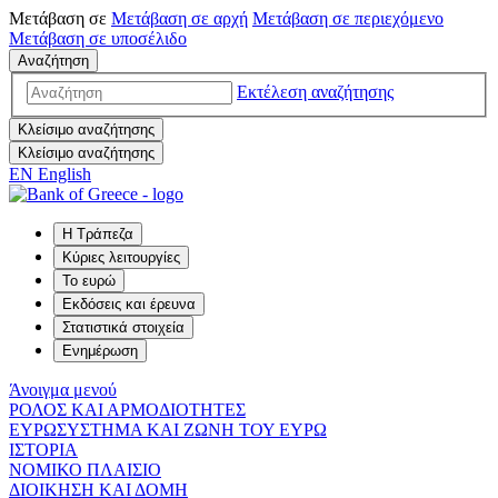
Μετάβαση σε
Μετάβαση σε
αρχή
Μετάβαση σε
περιεχόμενο
Μετάβαση σε
υποσέλιδο
Αναζήτηση
Εκτέλεση αναζήτησης
Κλείσιμο αναζήτησης
Κλείσιμο αναζήτησης
EN
English
Η Τράπεζα
Κύριες λειτουργίες
Το ευρώ
Εκδόσεις και έρευνα
Στατιστικά στοιχεία
Ενημέρωση
Άνοιγμα μενού
ΡΟΛΟΣ ΚΑΙ ΑΡΜΟΔΙΟΤΗΤΕΣ
ΕΥΡΩΣΥΣΤΗΜΑ ΚΑΙ ΖΩΝΗ ΤΟΥ ΕΥΡΩ
ΙΣΤΟΡΙΑ
ΝΟΜΙΚΟ ΠΛΑΙΣΙΟ
ΔΙΟΙΚΗΣΗ ΚΑΙ ΔΟΜΗ