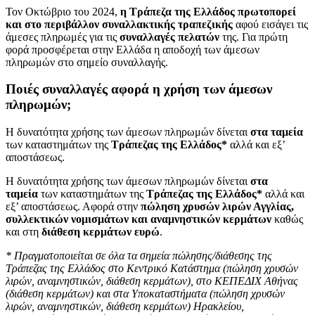
Τον Οκτώβριο του 2024,
η Τράπεζα της Ελλάδος πρωτοπορεί
και στο περιβάλλον συναλλακτικής τραπεζικής
αφού εισάγει τις
άμεσες πληρωμές για τις
συναλλαγές πελατών
της.
Για πρώτη
φορά προσφέρεται στην Ελλάδα η αποδοχή των άμεσων
πληρωμών στο σημείο συναλλαγής.
Ποιές συναλλαγές αφορά η χρήση των άμεσων
πληρωμών;
Η δυνατότητα χρήσης των άμεσων πληρωμών δίνεται
στα ταμεία
των καταστημάτων της
Τράπεζας της Ελλάδος*
αλλά και εξ’
αποστάσεως.
Η δυνατότητα χρήσης των άμεσων πληρωμών δίνεται
στα
ταμεία
των καταστημάτων της
Τράπεζας της Ελλάδος*
αλλά και
εξ’ αποστάσεως. Αφορά στην
πώληση χρυσών λιρών Αγγλίας,
συλλεκτικών νομισμάτων και αναμνηστικών κερμάτων
καθώς
και στη
διάθεση κερμάτων ευρώ
.
* Πραγματοποιείται σε όλα τα σημεία πώλησης/διάθεσης της
Τράπεζας της Ελλάδος στο Κεντρικό Κατάστημα (πώληση χρυσών
λιρών, αναμνηστικών, διάθεση κερμάτων), στο ΚΕΠΕΔΙΧ Αθήνας
(διάθεση κερμάτων) και στα Υποκαταστήματα (πώληση χρυσών
λιρών, αναμνηστικών, διάθεση κερμάτων) Ηρακλείου,