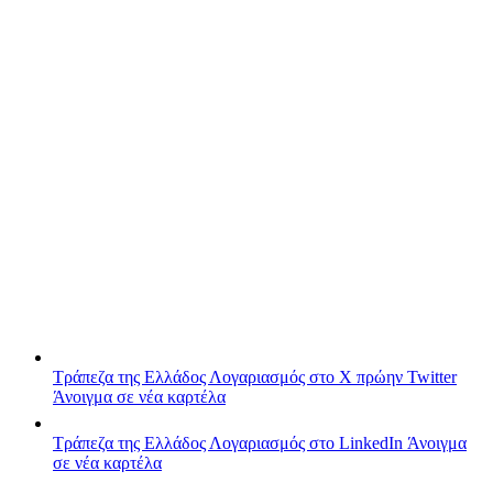
Τράπεζα της Ελλάδος
Λογαριασμός στο X πρώην Twitter
Άνοιγμα σε νέα καρτέλα
Τράπεζα της Ελλάδος
Λογαριασμός στο LinkedIn
Άνοιγμα
σε νέα καρτέλα