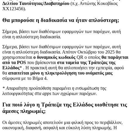
Δελτίου Ταυτότητας/Διαβατηρίου
(π.χ. Αντώνης Κοκοβίκος
ΧΧ123456).
Θα μπορούσε η διαδικασία να ήταν απλούστερη;
Σήμερα, βάσει των διαθέσιμων εφαρμογών των παρόχων, αυτή
είναι η απλούστερη διαδικασία.
Σήμερα, βάσει των διαθέσιμων εφαρμογών των παρόχων, αυτή
είναι η απλούστερη διαδικασία. Απότον Οκτώβριο του 2025 θα
χρησιμοποιείται
ο δυναμικός κωδικός
QR ο οποίος
θα παράγεται
από τα POS
που βρίσκονται
στα ταμεία της Τράπεζας της
Ελλάδος
* . Η πρακτική αυτή θα απλοποιήσει την εμπειρία, αφού
θα
απαιτείται μόνο η πληκτρολόγηση του ονόματός μας
σύμφωνα με το Βήμα 4.
* Απαραίτητη προϋπόθεση παραμένει η ενσωμάτωση της
λειτουργικότητας στα apps των εγχώριων παρόχων.
Για ποιό λόγο η Τράπεζα της Ελλάδος υιοθέτησε τις
άμεσες πληρωμές;
Οι άμεσες πληρωμές αποτελούν μια φιλική προς το περιβάλλον,
οικονομική, διαφανή, ασφαλή και εύκολη λύση πληρωμής.
Η