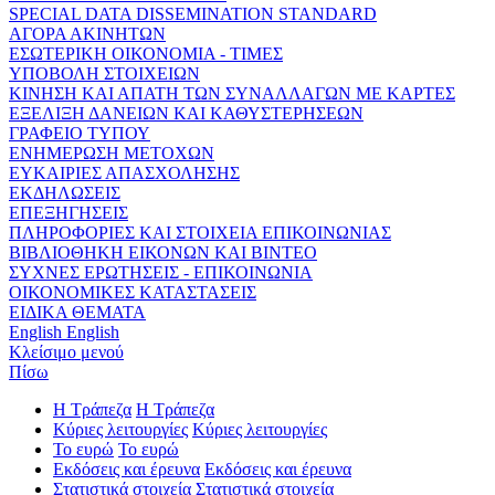
SPECIAL DATA DISSEMINATION STANDARD
ΑΓΟΡΑ ΑΚΙΝΗΤΩΝ
ΕΣΩΤΕΡΙΚΗ ΟΙΚΟΝΟΜΙΑ - ΤΙΜΕΣ
ΥΠΟΒΟΛΗ ΣΤΟΙΧΕΙΩΝ
ΚΙΝΗΣΗ ΚΑΙ ΑΠΑΤΗ ΤΩΝ ΣΥΝΑΛΛΑΓΩΝ ΜΕ ΚΑΡΤΕΣ
ΕΞΕΛΙΞΗ ΔΑΝΕΙΩΝ ΚΑΙ ΚΑΘΥΣΤΕΡΗΣΕΩΝ
ΓΡΑΦΕΙΟ ΤΥΠΟΥ
ΕΝΗΜΕΡΩΣΗ ΜΕΤΟΧΩΝ
ΕΥΚΑΙΡΙΕΣ ΑΠΑΣΧΟΛΗΣΗΣ
ΕΚΔΗΛΩΣΕΙΣ
ΕΠΕΞΗΓΗΣΕΙΣ
ΠΛΗΡΟΦΟΡΙΕΣ ΚΑΙ ΣΤΟΙΧΕΙΑ ΕΠΙΚΟΙΝΩΝΙΑΣ
ΒΙΒΛΙΟΘΗΚΗ ΕΙΚΟΝΩΝ ΚΑΙ ΒΙΝΤΕΟ
ΣΥΧΝΕΣ ΕΡΩΤΗΣΕΙΣ - ΕΠΙΚΟΙΝΩΝΙΑ
ΟΙΚΟΝΟΜΙΚΕΣ ΚΑΤΑΣΤΑΣΕΙΣ
ΕΙΔΙΚΑ ΘΕΜΑΤΑ
English
English
Κλείσιμο μενού
Πίσω
Η Τράπεζα
Η Τράπεζα
Κύριες λειτουργίες
Κύριες λειτουργίες
Το ευρώ
Το ευρώ
Εκδόσεις και έρευνα
Εκδόσεις και έρευνα
Στατιστικά στοιχεία
Στατιστικά στοιχεία