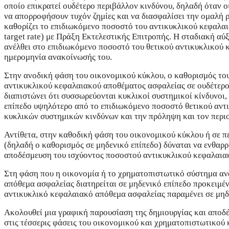
οποίο επικρατεί ουδέτερο περιβάλλον κινδύνου, δηλαδή όταν οι
να απορροφήσουν τυχόν ζημίες και να διασφαλίσει την ομαλή 
καθορίζει το επιδιωκόμενο ποσοστό του αντικυκλικού κεφαλαια
target rate) με Πράξη Εκτελεστικής Επιτροπής. Η σταδιακή α
ανέλθει στο επιδιωκόμενο ποσοστό του θετικού αντικυκλικού 
ημερομηνία ανακοίνωσής του.
Στην ανοδική φάση του οικονομικού κύκλου, ο καθορισμός το
αντικυκλικού κεφαλαιακού αποθέματος ασφαλείας σε ουδέτερο
διαπιστώνει ότι συσσωρεύονται κυκλικοί συστημικοί κίνδυνοι
επίπεδο υψηλότερο από το επιδιωκόμενο ποσοστό θετικού αντ
κυκλικών συστημικών κινδύνων και την πρόληψη και τον περιο
Αντίθετα, στην καθοδική φάση του οικονομικού κύκλου ή σε 
(δηλαδή ο καθορισμός σε μηδενικό επίπεδο) δύναται να ενθαρ
αποδέσμευση του ισχύοντος ποσοστού αντικυκλικού κεφαλαιακ
Στη φάση που η οικονομία ή το χρηματοπιστωτικό σύστημα ανα
απόθεμα ασφαλείας διατηρείται σε μηδενικό επίπεδο προκειμέ
αντικυκλικό κεφαλαιακό απόθεμα ασφαλείας παραμένει σε μηδε
Ακολουθεί μια γραφική παρουσίαση της δημιουργίας και αποδ
στις τέσσερις φάσεις του οικονομικού και χρηματοπιστωτικού 