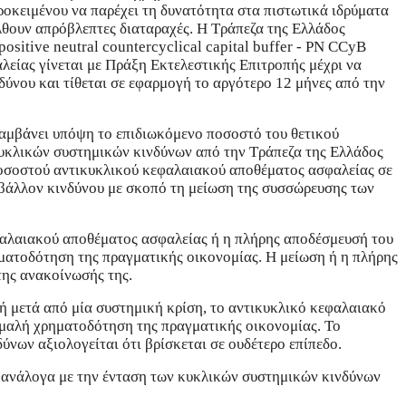
προκειμένου να παρέχει τη δυνατότητα στα πιστωτικά ιδρύματα
λθουν απρόβλεπτες διαταραχές. Η Τράπεζα της Ελλάδος
sitive neutral countercyclical capital buffer - PN CCyB
λείας γίνεται με Πράξη Εκτελεστικής Επιτροπής μέχρι να
ύνου και τίθεται σε εφαρμογή το αργότερο 12 μήνες από την
αμβάνει υπόψη το επιδιωκόμενο ποσοστό του θετικού
κυκλικών συστημικών κινδύνων από την Τράπεζα της Ελλάδος
 ποσοστού αντικυκλικού κεφαλαιακού αποθέματος ασφαλείας σε
βάλλον κινδύνου με σκοπό τη μείωση της συσσώρευσης των
φαλαιακού αποθέματος ασφαλείας ή η πλήρης αποδέσμευσή του
ηματοδότηση της πραγματικής οικονομίας. Η μείωση ή η πλήρης
της ανακοίνωσής της.
 ή μετά από μία συστημική κρίση, το αντικυκλικό κεφαλαιακό
ομαλή χρηματοδότηση της πραγματικής οικονομίας. Το
νων αξιολογείται ότι βρίσκεται σε ουδέτερο επίπεδο.
 ανάλογα με την ένταση των κυκλικών συστημικών κινδύνων