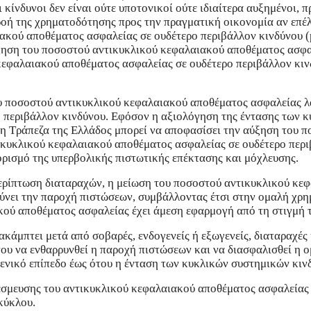
 κίνδυνοι δεν είναι ούτε υποτονικοί ούτε ιδιαίτερα αυξημένοι, 
ροή της χρηματοδότησης προς την πραγματική οικονομία αν επέ
κού αποθέματος ασφαλείας σε ουδέτερο περιβάλλον κινδύνου (po
ύξηση του ποσοστού αντικυκλικού κεφαλαιακού αποθέματος ασφα
κεφαλαιακού αποθέματος ασφαλείας σε ουδέτερο περιβάλλον κινδ
υ ποσοστού αντικυκλικού κεφαλαιακού αποθέματος ασφαλείας λ
 περιβάλλον κινδύνου. Εφόσον η αξιολόγηση της έντασης των 
, η Τράπεζα της Ελλάδος μπορεί να αποφασίσει την αύξηση του
ικυκλικού κεφαλαιακού αποθέματος ασφαλείας σε ουδέτερο περι
ρισμό της υπερβολικής πιστωτικής επέκτασης και μόχλευσης.
περίπτωση διαταραχών, η μείωση του ποσοστού αντικυκλικού κε
ρύνει την παροχή πιστώσεων, συμβάλλοντας έτσι στην ομαλή χρ
ού αποθέματος ασφαλείας έχει άμεση εφαρμογή από τη στιγμή 
κάμπτει μετά από σοβαρές, ενδογενείς ή εξωγενείς, διαταραχές
νου να ενθαρρυνθεί η παροχή πιστώσεων και να διασφαλισθεί η 
νικό επίπεδο έως ότου η ένταση των κυκλικών συστημικών κινδύ
έσμευσης του αντικυκλικού κεφαλαιακού αποθέματος ασφαλείας
κύκλου.