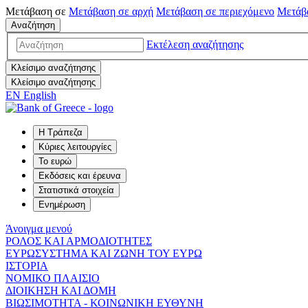
Μετάβαση σε
Μετάβαση σε
αρχή
Μετάβαση σε
περιεχόμενο
Μετάβ
Αναζήτηση
Εκτέλεση αναζήτησης
Κλείσιμο αναζήτησης
Κλείσιμο αναζήτησης
EN
English
Η Τράπεζα
Κύριες λειτουργίες
Το ευρώ
Εκδόσεις και έρευνα
Στατιστικά στοιχεία
Ενημέρωση
Άνοιγμα μενού
ΡΟΛΟΣ ΚΑΙ ΑΡΜΟΔΙΟΤΗΤΕΣ
ΕΥΡΩΣΥΣΤΗΜΑ ΚΑΙ ΖΩΝΗ ΤΟΥ ΕΥΡΩ
ΙΣΤΟΡΙΑ
ΝΟΜΙΚΟ ΠΛΑΙΣΙΟ
ΔΙΟΙΚΗΣΗ ΚΑΙ ΔΟΜΗ
ΒΙΩΣΙΜΟΤΗΤΑ - ΚΟΙΝΩΝΙΚΗ ΕΥΘΥΝΗ