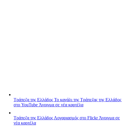
Τράπεζα της Ελλάδος
Το κανάλι της Τράπεζας της Ελλάδος
στο YouTube
Άνοιγμα σε νέα καρτέλα
Τράπεζα της Ελλάδος
Λογαριασμός στο Flickr
Άνοιγμα σε
νέα καρτέλα