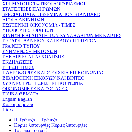
ΧΡΗΜΑΤΟΠΙΣΤΩΤΙΚΟΙ ΛΟΓΑΡΙΑΣΜΟΙ
ΣΤΑΤΙΣΤΙΚΕΣ ΠΛΗΡΩΜΩΝ
SPECIAL DATA DISSEMINATION STANDARD
ΑΓΟΡΑ ΑΚΙΝΗΤΩΝ
ΕΣΩΤΕΡΙΚΗ ΟΙΚΟΝΟΜΙΑ - ΤΙΜΕΣ
ΥΠΟΒΟΛΗ ΣΤΟΙΧΕΙΩΝ
ΚΙΝΗΣΗ ΚΑΙ ΑΠΑΤΗ ΤΩΝ ΣΥΝΑΛΛΑΓΩΝ ΜΕ ΚΑΡΤΕΣ
ΕΞΕΛΙΞΗ ΔΑΝΕΙΩΝ ΚΑΙ ΚΑΘΥΣΤΕΡΗΣΕΩΝ
ΓΡΑΦΕΙΟ ΤΥΠΟΥ
ΕΝΗΜΕΡΩΣΗ ΜΕΤΟΧΩΝ
ΕΥΚΑΙΡΙΕΣ ΑΠΑΣΧΟΛΗΣΗΣ
ΕΚΔΗΛΩΣΕΙΣ
ΕΠΕΞΗΓΗΣΕΙΣ
ΠΛΗΡΟΦΟΡΙΕΣ ΚΑΙ ΣΤΟΙΧΕΙΑ ΕΠΙΚΟΙΝΩΝΙΑΣ
ΒΙΒΛΙΟΘΗΚΗ ΕΙΚΟΝΩΝ ΚΑΙ ΒΙΝΤΕΟ
ΣΥΧΝΕΣ ΕΡΩΤΗΣΕΙΣ - ΕΠΙΚΟΙΝΩΝΙΑ
ΟΙΚΟΝΟΜΙΚΕΣ ΚΑΤΑΣΤΑΣΕΙΣ
ΕΙΔΙΚΑ ΘΕΜΑΤΑ
English
English
Κλείσιμο μενού
Πίσω
Η Τράπεζα
Η Τράπεζα
Κύριες λειτουργίες
Κύριες λειτουργίες
Το ευρώ
Το ευρώ