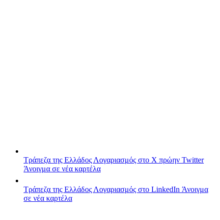
Τράπεζα της Ελλάδος
Λογαριασμός στο X πρώην Twitter
Άνοιγμα σε νέα καρτέλα
Τράπεζα της Ελλάδος
Λογαριασμός στο LinkedIn
Άνοιγμα
σε νέα καρτέλα