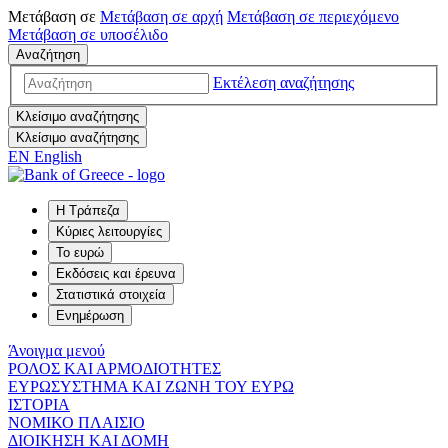
Μετάβαση σε
Μετάβαση σε
αρχή
Μετάβαση σε
περιεχόμενο
Μετάβαση σε
υποσέλιδο
Αναζήτηση
Εκτέλεση αναζήτησης
Κλείσιμο αναζήτησης
Κλείσιμο αναζήτησης
EN
English
Η Τράπεζα
Κύριες λειτουργίες
Το ευρώ
Εκδόσεις και έρευνα
Στατιστικά στοιχεία
Ενημέρωση
Άνοιγμα μενού
ΡΟΛΟΣ ΚΑΙ ΑΡΜΟΔΙΟΤΗΤΕΣ
ΕΥΡΩΣΥΣΤΗΜΑ ΚΑΙ ΖΩΝΗ ΤΟΥ ΕΥΡΩ
ΙΣΤΟΡΙΑ
ΝΟΜΙΚΟ ΠΛΑΙΣΙΟ
ΔΙΟΙΚΗΣΗ ΚΑΙ ΔΟΜΗ