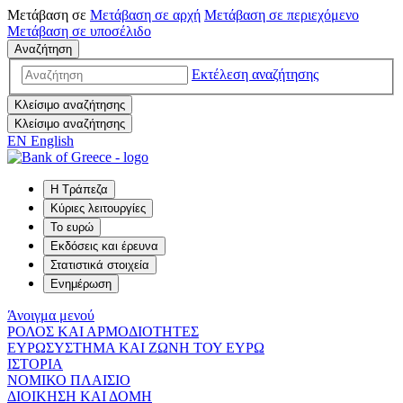
Μετάβαση σε
Μετάβαση σε
αρχή
Μετάβαση σε
περιεχόμενο
Μετάβαση σε
υποσέλιδο
Αναζήτηση
Εκτέλεση αναζήτησης
Κλείσιμο αναζήτησης
Κλείσιμο αναζήτησης
EN
English
Η Τράπεζα
Κύριες λειτουργίες
Το ευρώ
Εκδόσεις και έρευνα
Στατιστικά στοιχεία
Ενημέρωση
Άνοιγμα μενού
ΡΟΛΟΣ ΚΑΙ ΑΡΜΟΔΙΟΤΗΤΕΣ
ΕΥΡΩΣΥΣΤΗΜΑ ΚΑΙ ΖΩΝΗ ΤΟΥ ΕΥΡΩ
ΙΣΤΟΡΙΑ
ΝΟΜΙΚΟ ΠΛΑΙΣΙΟ
ΔΙΟΙΚΗΣΗ ΚΑΙ ΔΟΜΗ