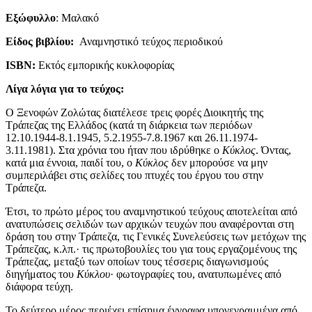
Εξώφυλλο
: Μαλακό
Είδος βιβλίου:
Αναμνηστικό τεύχος περιοδικού
ISBN
:
Εκτός εμπορικής κυκλοφορίας
Λίγα λόγια για το τεύχος:
Ο Ξενοφών Ζολώτας διατέλεσε τρεις φορές Διοικητής της
Τράπεζας της Ελλάδος (κατά τη διάρκεια των περιόδων
12.10.1944-8.1.1945, 5.2.1955-7.8.1967 και 26.11.1974-
3.11.1981). Στα χρόνια του ήταν που ιδρύθηκε ο
Κύκλος
. Όντας,
κατά μια έννοια, παιδί του, ο
Κύκλος
δεν μπορούσε να μην
συμπεριλάβει στις σελίδες του πτυχές του έργου του στην
Τράπεζα.
Έτσι, το πρώτο μέρος του αναμνηστικού τεύχους αποτελείται από
ανατυπώσεις σελιδών των αρχικών τευχών που αναφέρονται στη
δράση του στην Τράπεζα, τις Γενικές Συνελεύσεις των μετόχων της
Τράπεζας, κ.λπ.· τις πρωτοβουλίες του για τους εργαζομένους της
Τράπεζας, μεταξύ των οποίων τους τέσσερις διαγωνισμούς
διηγήματος του
Κύκλου
· φωτογραφίες του, ανατυπωμένες από
διάφορα τεύχη.
Το δεύτερο μέρος περιέχει επίσημα έγγραφα υπογεγραμμένα από