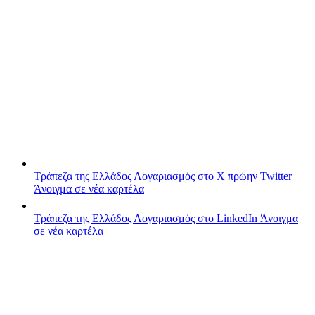
Τράπεζα της Ελλάδος
Λογαριασμός στο X πρώην Twitter
Άνοιγμα σε νέα καρτέλα
Τράπεζα της Ελλάδος
Λογαριασμός στο LinkedIn
Άνοιγμα
σε νέα καρτέλα