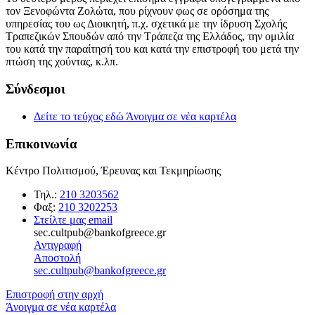
τον Ξενοφώντα Ζολώτα, που ρίχνουν φως σε ορόσημα της
υπηρεσίας του ως Διοικητή, π.χ. σχετικά με την ίδρυση Σχολής
Τραπεζικών Σπουδών από την Τράπεζα της Ελλάδος, την ομιλία
του κατά την παραίτησή του και κατά την επιστροφή του μετά την
πτώση της χούντας, κ.λπ.
Σύνδεσμοι
Δείτε το τεύχος εδώ
Άνοιγμα σε νέα καρτέλα
Επικοινωνία
Κέντρο Πολιτισμού, Έρευνας και Τεκμηρίωσης
Τηλ.:
210 3203562
Φαξ:
210 3202253
Στείλτε μας email
sec.cultpub@bankofgreece.gr
Αντιγραφή
Αποστολή
sec.cultpub@bankofgreece.gr
Επιστροφή στην αρχή
Άνοιγμα σε νέα καρτέλα