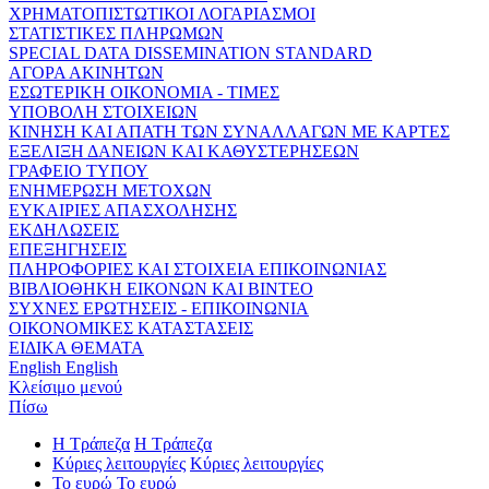
ΧΡΗΜΑΤΟΠΙΣΤΩΤΙΚΟΙ ΛΟΓΑΡΙΑΣΜΟΙ
ΣΤΑΤΙΣΤΙΚΕΣ ΠΛΗΡΩΜΩΝ
SPECIAL DATA DISSEMINATION STANDARD
ΑΓΟΡΑ ΑΚΙΝΗΤΩΝ
ΕΣΩΤΕΡΙΚΗ ΟΙΚΟΝΟΜΙΑ - ΤΙΜΕΣ
ΥΠΟΒΟΛΗ ΣΤΟΙΧΕΙΩΝ
ΚΙΝΗΣΗ ΚΑΙ ΑΠΑΤΗ ΤΩΝ ΣΥΝΑΛΛΑΓΩΝ ΜΕ ΚΑΡΤΕΣ
ΕΞΕΛΙΞΗ ΔΑΝΕΙΩΝ ΚΑΙ ΚΑΘΥΣΤΕΡΗΣΕΩΝ
ΓΡΑΦΕΙΟ ΤΥΠΟΥ
ΕΝΗΜΕΡΩΣΗ ΜΕΤΟΧΩΝ
ΕΥΚΑΙΡΙΕΣ ΑΠΑΣΧΟΛΗΣΗΣ
ΕΚΔΗΛΩΣΕΙΣ
ΕΠΕΞΗΓΗΣΕΙΣ
ΠΛΗΡΟΦΟΡΙΕΣ ΚΑΙ ΣΤΟΙΧΕΙΑ ΕΠΙΚΟΙΝΩΝΙΑΣ
ΒΙΒΛΙΟΘΗΚΗ ΕΙΚΟΝΩΝ ΚΑΙ ΒΙΝΤΕΟ
ΣΥΧΝΕΣ ΕΡΩΤΗΣΕΙΣ - ΕΠΙΚΟΙΝΩΝΙΑ
ΟΙΚΟΝΟΜΙΚΕΣ ΚΑΤΑΣΤΑΣΕΙΣ
ΕΙΔΙΚΑ ΘΕΜΑΤΑ
English
English
Κλείσιμο μενού
Πίσω
Η Τράπεζα
Η Τράπεζα
Κύριες λειτουργίες
Κύριες λειτουργίες
Το ευρώ
Το ευρώ