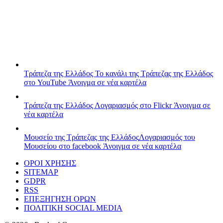
Τράπεζα της Ελλάδος
Το κανάλι της Τράπεζας της Ελλάδος
στο YouTube
Άνοιγμα σε νέα καρτέλα
Τράπεζα της Ελλάδος
Λογαριασμός στο Flickr
Άνοιγμα σε
νέα καρτέλα
Μουσείο της Τράπεζας της Ελλάδος
Λογαριασμός του
Μουσείου στο facebook
Άνοιγμα σε νέα καρτέλα
ΟΡΟΙ ΧΡΗΣΗΣ
SITEMAP
GDPR
RSS
ΕΠΕΞΗΓΗΣΗ ΟΡΩΝ
ΠΟΛΙΤΙΚΗ SOCIAL MEDIA