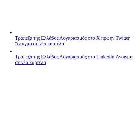
Τράπεζα της Ελλάδος
Λογαριασμός στο X πρώην Twitter
Άνοιγμα σε νέα καρτέλα
Τράπεζα της Ελλάδος
Λογαριασμός στο LinkedIn
Άνοιγμα
σε νέα καρτέλα