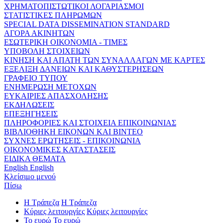
ΧΡΗΜΑΤΟΠΙΣΤΩΤΙΚΟΙ ΛΟΓΑΡΙΑΣΜΟΙ
ΣΤΑΤΙΣΤΙΚΕΣ ΠΛΗΡΩΜΩΝ
SPECIAL DATA DISSEMINATION STANDARD
ΑΓΟΡΑ ΑΚΙΝΗΤΩΝ
ΕΣΩΤΕΡΙΚΗ ΟΙΚΟΝΟΜΙΑ - ΤΙΜΕΣ
ΥΠΟΒΟΛΗ ΣΤΟΙΧΕΙΩΝ
ΚΙΝΗΣΗ ΚΑΙ ΑΠΑΤΗ ΤΩΝ ΣΥΝΑΛΛΑΓΩΝ ΜΕ ΚΑΡΤΕΣ
ΕΞΕΛΙΞΗ ΔΑΝΕΙΩΝ ΚΑΙ ΚΑΘΥΣΤΕΡΗΣΕΩΝ
ΓΡΑΦΕΙΟ ΤΥΠΟΥ
ΕΝΗΜΕΡΩΣΗ ΜΕΤΟΧΩΝ
ΕΥΚΑΙΡΙΕΣ ΑΠΑΣΧΟΛΗΣΗΣ
ΕΚΔΗΛΩΣΕΙΣ
ΕΠΕΞΗΓΗΣΕΙΣ
ΠΛΗΡΟΦΟΡΙΕΣ ΚΑΙ ΣΤΟΙΧΕΙΑ ΕΠΙΚΟΙΝΩΝΙΑΣ
ΒΙΒΛΙΟΘΗΚΗ ΕΙΚΟΝΩΝ ΚΑΙ ΒΙΝΤΕΟ
ΣΥΧΝΕΣ ΕΡΩΤΗΣΕΙΣ - ΕΠΙΚΟΙΝΩΝΙΑ
ΟΙΚΟΝΟΜΙΚΕΣ ΚΑΤΑΣΤΑΣΕΙΣ
ΕΙΔΙΚΑ ΘΕΜΑΤΑ
English
English
Κλείσιμο μενού
Πίσω
Η Τράπεζα
Η Τράπεζα
Κύριες λειτουργίες
Κύριες λειτουργίες
Το ευρώ
Το ευρώ