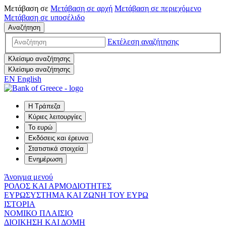
Μετάβαση σε
Μετάβαση σε
αρχή
Μετάβαση σε
περιεχόμενο
Μετάβαση σε
υποσέλιδο
Αναζήτηση
Εκτέλεση αναζήτησης
Κλείσιμο αναζήτησης
Κλείσιμο αναζήτησης
EN
English
Η Τράπεζα
Κύριες λειτουργίες
Το ευρώ
Εκδόσεις και έρευνα
Στατιστικά στοιχεία
Ενημέρωση
Άνοιγμα μενού
ΡΟΛΟΣ ΚΑΙ ΑΡΜΟΔΙΟΤΗΤΕΣ
ΕΥΡΩΣΥΣΤΗΜΑ ΚΑΙ ΖΩΝΗ ΤΟΥ ΕΥΡΩ
ΙΣΤΟΡΙΑ
ΝΟΜΙΚΟ ΠΛΑΙΣΙΟ
ΔΙΟΙΚΗΣΗ ΚΑΙ ΔΟΜΗ