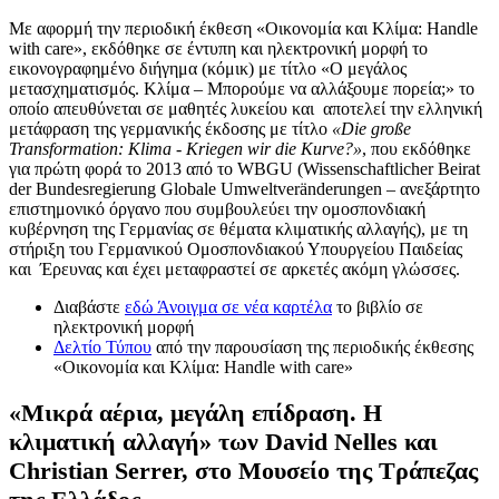
Με αφορμή την περιοδική έκθεση «Οικονομία και Κλίμα: Handle
with care»
, εκδόθηκε σε έντυπη και ηλεκτρονική μορφή το
εικονογραφημένο διήγημα (κόμικ) με τίτλο «Ο μεγάλος
μετασχηματισμός. Κλίμα – Μπορούμε να αλλάξουμε πορεία;» το
οποίο απευθύνεται σε μαθητές λυκείου και αποτελεί την ελληνική
μετάφραση της γερμανικής έκδοσης
με τίτλο
«Die große
Transformation: Klima - Kriegen wir die Kurve?»
, που εκδόθηκε
για πρώτη φορά το 2013 από το WBGU (Wissenschaftlicher Beirat
der Bundesregierung Globale Umweltveränderungen – ανεξάρτητο
επιστημονικό όργανο που συμβουλεύει την ομοσπονδιακή
κυβέρνηση της Γερμανίας σε θέματα κλιματικής αλλαγής), με τη
στήριξη του Γερμανικού Ομοσπονδιακού Υπουργείου Παιδείας
και Έρευνας και έχει μεταφραστεί σε αρκετές ακόμη γλώσσες.
Διαβάστε
εδώ
Άνοιγμα σε νέα καρτέλα
το βιβλίο σε
ηλεκτρονική μορφή
Δελτίο Τύπου
από την παρουσίαση της περιοδικής έκθεσης
«Οικονομία και Κλίμα: Handle with care»
«Μικρά αέρια, μεγάλη επίδραση. Η
κλιματική αλλαγή» των David Nelles και
Christian Serrer, στο Μουσείο της Τράπεζας