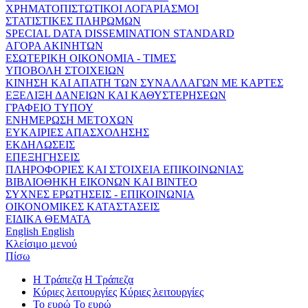
ΧΡΗΜΑΤΟΠΙΣΤΩΤΙΚΟΙ ΛΟΓΑΡΙΑΣΜΟΙ
ΣΤΑΤΙΣΤΙΚΕΣ ΠΛΗΡΩΜΩΝ
SPECIAL DATA DISSEMINATION STANDARD
ΑΓΟΡΑ ΑΚΙΝΗΤΩΝ
ΕΣΩΤΕΡΙΚΗ ΟΙΚΟΝΟΜΙΑ - ΤΙΜΕΣ
ΥΠΟΒΟΛΗ ΣΤΟΙΧΕΙΩΝ
ΚΙΝΗΣΗ ΚΑΙ ΑΠΑΤΗ ΤΩΝ ΣΥΝΑΛΛΑΓΩΝ ΜΕ ΚΑΡΤΕΣ
ΕΞΕΛΙΞΗ ΔΑΝΕΙΩΝ ΚΑΙ ΚΑΘΥΣΤΕΡΗΣΕΩΝ
ΓΡΑΦΕΙΟ ΤΥΠΟΥ
ΕΝΗΜΕΡΩΣΗ ΜΕΤΟΧΩΝ
ΕΥΚΑΙΡΙΕΣ ΑΠΑΣΧΟΛΗΣΗΣ
ΕΚΔΗΛΩΣΕΙΣ
ΕΠΕΞΗΓΗΣΕΙΣ
ΠΛΗΡΟΦΟΡΙΕΣ ΚΑΙ ΣΤΟΙΧΕΙΑ ΕΠΙΚΟΙΝΩΝΙΑΣ
ΒΙΒΛΙΟΘΗΚΗ ΕΙΚΟΝΩΝ ΚΑΙ ΒΙΝΤΕΟ
ΣΥΧΝΕΣ ΕΡΩΤΗΣΕΙΣ - ΕΠΙΚΟΙΝΩΝΙΑ
ΟΙΚΟΝΟΜΙΚΕΣ ΚΑΤΑΣΤΑΣΕΙΣ
ΕΙΔΙΚΑ ΘΕΜΑΤΑ
English
English
Κλείσιμο μενού
Πίσω
Η Τράπεζα
Η Τράπεζα
Κύριες λειτουργίες
Κύριες λειτουργίες
Το ευρώ
Το ευρώ