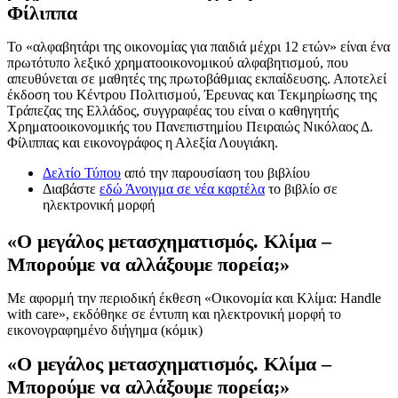
Φίλιππα
Το «αλφαβητάρι της οικονομίας για παιδιά μέχρι 12 ετών» είναι ένα
πρωτότυπο λεξικό χρηματοοικονομικού αλφαβητισμού, που
απευθύνεται σε μαθητές της πρωτοβάθμιας εκπαίδευσης. Αποτελεί
έκδοση του Κέντρου Πολιτισμού, Έρευνας και Τεκμηρίωσης της
Τράπεζας της Ελλάδος, συγγραφέας του είναι ο καθηγητής
Χρηματοοικονομικής του Πανεπιστημίου Πειραιώς Νικόλαος Δ.
Φίλιππας και εικονογράφος η Αλεξία Λουγιάκη.
Δελτίο Τύπου
από την παρουσίαση του βιβλίου
Διαβάστε
εδώ
Άνοιγμα σε νέα καρτέλα
το βιβλίο σε
ηλεκτρονική μορφή
«
Ο μεγάλος μετασχηματισμός. Κλίμα –
Μπορούμε να αλλάξουμε πορεία;
»
Με αφορμή την περιοδική έκθεση «Οικονομία και Κλίμα: Handle
with care», εκδόθηκε σε έντυπη και ηλεκτρονική μορφή το
εικονογραφημένο διήγημα (κόμικ)
«
Ο μεγάλος μετασχηματισμός. Κλίμα –
Μπορούμε να αλλάξουμε πορεία;
»