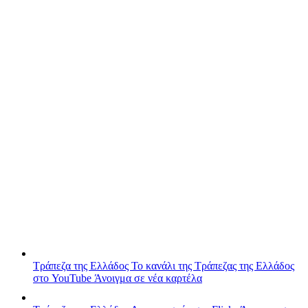
Τράπεζα της Ελλάδος
Το κανάλι της Τράπεζας της Ελλάδος
στο YouTube
Άνοιγμα σε νέα καρτέλα