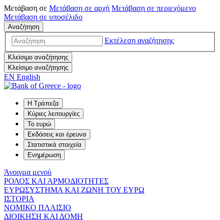
Μετάβαση σε
Μετάβαση σε
αρχή
Μετάβαση σε
περιεχόμενο
Μετάβαση σε
υποσέλιδο
Αναζήτηση
Εκτέλεση αναζήτησης
Κλείσιμο αναζήτησης
Κλείσιμο αναζήτησης
EN
English
Η Τράπεζα
Κύριες λειτουργίες
Το ευρώ
Εκδόσεις και έρευνα
Στατιστικά στοιχεία
Ενημέρωση
Άνοιγμα μενού
ΡΟΛΟΣ ΚΑΙ ΑΡΜΟΔΙΟΤΗΤΕΣ
ΕΥΡΩΣΥΣΤΗΜΑ ΚΑΙ ΖΩΝΗ ΤΟΥ ΕΥΡΩ
ΙΣΤΟΡΙΑ
ΝΟΜΙΚΟ ΠΛΑΙΣΙΟ
ΔΙΟΙΚΗΣΗ ΚΑΙ ΔΟΜΗ