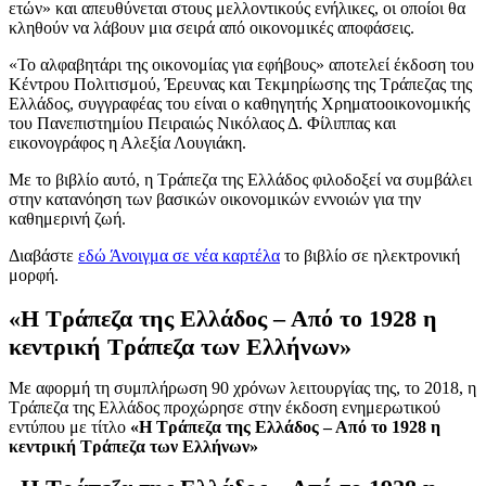
ετών» και απευθύνεται στους μελλοντικούς ενήλικες, οι οποίοι θα
κληθούν να λάβουν μια σειρά από οικονομικές αποφάσεις.
«Το αλφαβητάρι της οικονομίας για εφήβους» αποτελεί έκδοση του
Κέντρου Πολιτισμού, Έρευνας και Τεκμηρίωσης της Τράπεζας της
Ελλάδος, συγγραφέας του είναι ο καθηγητής Χρηματοοικονομικής
του Πανεπιστημίου Πειραιώς Νικόλαος Δ. Φίλιππας και
εικονογράφος η Αλεξία Λουγιάκη.
Με το βιβλίο αυτό, η Τράπεζα της Ελλάδος φιλοδοξεί να συμβάλει
στην κατανόηση των βασικών οικονομικών εννοιών για την
καθημερινή ζωή.
Διαβάστε
εδώ
Άνοιγμα σε νέα καρτέλα
το βιβλίο σε ηλεκτρονική
μορφή.
«Η Τράπεζα της Ελλάδος – Από το 1928 η
κεντρική Τράπεζα των Ελλήνων»
Με αφορμή τη συμπλήρωση 90 χρόνων λειτουργίας της, το 2018,
η
Τράπεζα της Ελλάδος προχώρησε στην έκδοση ενημερωτικού
εντύπου με τίτλο
«Η
Τράπεζα της Ελλάδος – Από το 1928 η
κεντρική Τράπεζα των Ελλήνων
»