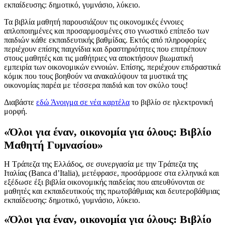
εκπαίδευσης: δημοτικό, γυμνάσιο, λύκειο.
Τα βιβλία μαθητή παρουσιάζουν τις οικονομικές έννοιες
απλοποιημένες και προσαρμοσμένες στο γνωστικό επίπεδο των
παιδιών κάθε εκπαιδευτικής βαθμίδας. Εκτός από πληροφορίες
περιέχουν επίσης παιχνίδια και δραστηριότητες που επιτρέπουν
στους μαθητές και τις μαθήτριες να αποκτήσουν βιωματική
εμπειρία των οικονομικών εννοιών. Επίσης, περιέχουν επιδραστικά
κόμικ που τους βοηθούν να ανακαλύψουν τα μυστικά της
οικονομίας παρέα με τέσσερα παιδιά και τον σκύλο τους!
Διαβάστε
εδώ
Άνοιγμα σε νέα καρτέλα
το βιβλίο σε ηλεκτρονική
μορφή.
«Όλοι για έναν, οικονομία για όλους: Βιβλίο
Μαθητή Γυμνασίου»
Η Τράπεζα της Ελλάδος, σε συνεργασία με την Τράπεζα της
Ιταλίας (Banca d’Italia), μετέφρασε, προσάρμοσε στα ελληνικά και
εξέδωσε έξι βιβλία οικονομικής παιδείας που απευθύνονται σε
μαθητές και εκπαιδευτικούς της πρωτοβάθμιας και δευτεροβάθμιας
εκπαίδευσης: δημοτικό, γυμνάσιο, λύκειο.
«Όλοι για έναν, οικονομία για όλους: Βιβλίο