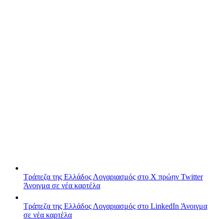
Τράπεζα της Ελλάδος
Λογαριασμός στο X πρώην Twitter
Άνοιγμα σε νέα καρτέλα
Τράπεζα της Ελλάδος
Λογαριασμός στο LinkedIn
Άνοιγμα
σε νέα καρτέλα