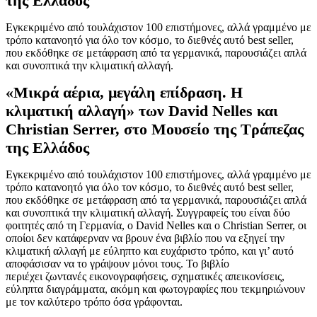
της Ελλάδος
Εγκεκριμένο από τουλάχιστον 100 επιστήμονες, αλλά γραμμένο με
τρόπο κατανοητό για όλο τον κόσμο, το διεθνές αυτό best seller,
που εκδόθηκε σε μετάφραση από τα γερμανικά, παρου­σιάζει απλά
και συνοπτικά την κλιματική αλλαγή.
«Μικρά αέρια, μεγάλη επίδραση. Η
κλιματική αλλαγή» των David Nelles και
Christian Serrer, στο Μουσείο της Τράπεζας
της Ελλάδος
Εγκεκριμένο από τουλάχιστον 100 επιστήμονες, αλλά γραμμένο με
τρόπο κατανοητό για όλο τον κόσμο, το διεθνές αυτό best seller,
που εκδόθηκε σε μετάφραση από τα γερμανικά, παρου­σιάζει απλά
και συνοπτικά την κλιματική αλλαγή. Συγγραφείς του είναι δύο
φοιτητές από τη Γερμανία, ο David Nelles και ο Christian Serrer, οι
οποίοι δεν κατάφερναν να βρουν ένα βιβλίο που να εξηγεί την
κλιματική αλλαγή με εύληπτο και ευχάριστο τρόπο, και γι’ αυτό
αποφάσισαν να το γράψουν μόνοι τους. Το βιβλίο
περιέχει ζωντανές εικονογραφήσεις, σχηματικές απεικονίσεις,
εύληπτα διαγράμματα, ακόμη και φωτογραφίες που τεκμηριώνουν
με τον καλύτερο τρόπο όσα γράφονται.