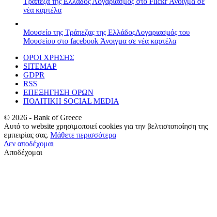
Τράπεζα της Ελλάδος
Λογαριασμός στο Flickr
Άνοιγμα σε
νέα καρτέλα
Μουσείο της Τράπεζας της Ελλάδος
Λογαριασμός του
Μουσείου στο facebook
Άνοιγμα σε νέα καρτέλα
ΟΡΟΙ ΧΡΗΣΗΣ
SITEMAP
GDPR
RSS
ΕΠΕΞΗΓΗΣΗ ΟΡΩΝ
ΠΟΛΙΤΙΚΗ SOCIAL MEDIA
©
2026
- Bank of Greece
Αυτό το website χρησιμοποιεί cookies για την βελτιστοποίηση της
εμπειρίας σας.
Μάθετε περισσότερα
Δεν αποδέχομαι
Αποδέχομαι