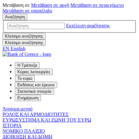
Μετάβαση σε
Μετάβαση σε
αρχή
Μετάβαση σε
περιεχόμενο
Μετάβαση σε
υποσέλιδο
Αναζήτηση
Εκτέλεση αναζήτησης
Κλείσιμο αναζήτησης
Κλείσιμο αναζήτησης
EN
English
Η Τράπεζα
Κύριες λειτουργίες
Το ευρώ
Εκδόσεις και έρευνα
Στατιστικά στοιχεία
Ενημέρωση
Άνοιγμα μενού
ΡΟΛΟΣ ΚΑΙ ΑΡΜΟΔΙΟΤΗΤΕΣ
ΕΥΡΩΣΥΣΤΗΜΑ ΚΑΙ ΖΩΝΗ ΤΟΥ ΕΥΡΩ
ΙΣΤΟΡΙΑ
ΝΟΜΙΚΟ ΠΛΑΙΣΙΟ
ΔΙΟΙΚΗΣΗ ΚΑΙ ΔΟΜΗ