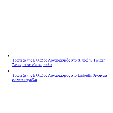
Τράπεζα της Ελλάδος
Λογαριασμός στο X πρώην Twitter
Άνοιγμα σε νέα καρτέλα
Τράπεζα της Ελλάδος
Λογαριασμός στο LinkedIn
Άνοιγμα
σε νέα καρτέλα