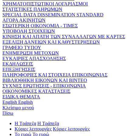
ΧΡΗΜΑΤΟΠΙΣΤΩΤΙΚΟΙ ΛΟΓΑΡΙΑΣΜΟΙ
ΣΤΑΤΙΣΤΙΚΕΣ ΠΛΗΡΩΜΩΝ
SPECIAL DATA DISSEMINATION STANDARD
ΑΓΟΡΑ ΑΚΙΝΗΤΩΝ
ΕΣΩΤΕΡΙΚΗ ΟΙΚΟΝΟΜΙΑ - ΤΙΜΕΣ
ΥΠΟΒΟΛΗ ΣΤΟΙΧΕΙΩΝ
ΚΙΝΗΣΗ ΚΑΙ ΑΠΑΤΗ ΤΩΝ ΣΥΝΑΛΛΑΓΩΝ ΜΕ ΚΑΡΤΕΣ
ΕΞΕΛΙΞΗ ΔΑΝΕΙΩΝ ΚΑΙ ΚΑΘΥΣΤΕΡΗΣΕΩΝ
ΓΡΑΦΕΙΟ ΤΥΠΟΥ
ΕΝΗΜΕΡΩΣΗ ΜΕΤΟΧΩΝ
ΕΥΚΑΙΡΙΕΣ ΑΠΑΣΧΟΛΗΣΗΣ
ΕΚΔΗΛΩΣΕΙΣ
ΕΠΕΞΗΓΗΣΕΙΣ
ΠΛΗΡΟΦΟΡΙΕΣ ΚΑΙ ΣΤΟΙΧΕΙΑ ΕΠΙΚΟΙΝΩΝΙΑΣ
ΒΙΒΛΙΟΘΗΚΗ ΕΙΚΟΝΩΝ ΚΑΙ ΒΙΝΤΕΟ
ΣΥΧΝΕΣ ΕΡΩΤΗΣΕΙΣ - ΕΠΙΚΟΙΝΩΝΙΑ
ΟΙΚΟΝΟΜΙΚΕΣ ΚΑΤΑΣΤΑΣΕΙΣ
ΕΙΔΙΚΑ ΘΕΜΑΤΑ
English
English
Κλείσιμο μενού
Πίσω
Η Τράπεζα
Η Τράπεζα
Κύριες λειτουργίες
Κύριες λειτουργίες
Το ευρώ
Το ευρώ