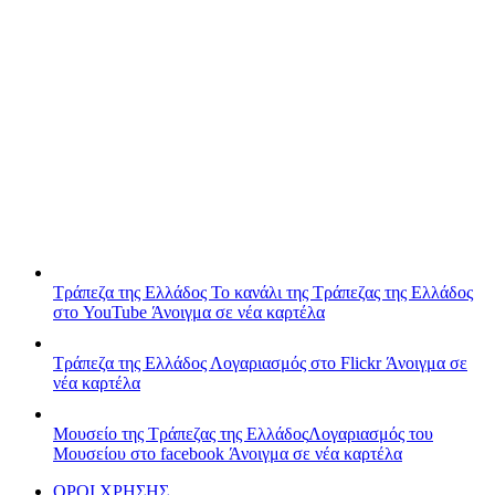
Τράπεζα της Ελλάδος
Το κανάλι της Τράπεζας της Ελλάδος
στο YouTube
Άνοιγμα σε νέα καρτέλα
Τράπεζα της Ελλάδος
Λογαριασμός στο Flickr
Άνοιγμα σε
νέα καρτέλα
Μουσείο της Τράπεζας της Ελλάδος
Λογαριασμός του
Μουσείου στο facebook
Άνοιγμα σε νέα καρτέλα
ΟΡΟΙ ΧΡΗΣΗΣ