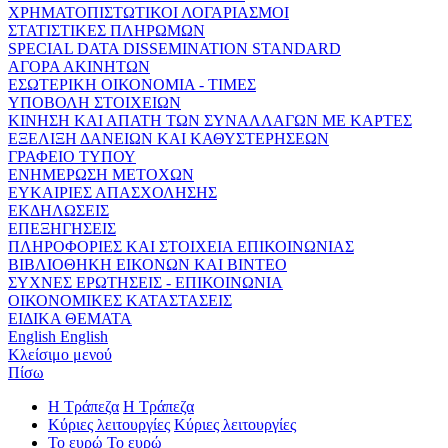
ΧΡΗΜΑΤΟΠΙΣΤΩΤΙΚΟΙ ΛΟΓΑΡΙΑΣΜΟΙ
ΣΤΑΤΙΣΤΙΚΕΣ ΠΛΗΡΩΜΩΝ
SPECIAL DATA DISSEMINATION STANDARD
ΑΓΟΡΑ ΑΚΙΝΗΤΩΝ
ΕΣΩΤΕΡΙΚΗ ΟΙΚΟΝΟΜΙΑ - ΤΙΜΕΣ
ΥΠΟΒΟΛΗ ΣΤΟΙΧΕΙΩΝ
ΚΙΝΗΣΗ ΚΑΙ ΑΠΑΤΗ ΤΩΝ ΣΥΝΑΛΛΑΓΩΝ ΜΕ ΚΑΡΤΕΣ
ΕΞΕΛΙΞΗ ΔΑΝΕΙΩΝ ΚΑΙ ΚΑΘΥΣΤΕΡΗΣΕΩΝ
ΓΡΑΦΕΙΟ ΤΥΠΟΥ
ΕΝΗΜΕΡΩΣΗ ΜΕΤΟΧΩΝ
ΕΥΚΑΙΡΙΕΣ ΑΠΑΣΧΟΛΗΣΗΣ
ΕΚΔΗΛΩΣΕΙΣ
ΕΠΕΞΗΓΗΣΕΙΣ
ΠΛΗΡΟΦΟΡΙΕΣ ΚΑΙ ΣΤΟΙΧΕΙΑ ΕΠΙΚΟΙΝΩΝΙΑΣ
ΒΙΒΛΙΟΘΗΚΗ ΕΙΚΟΝΩΝ ΚΑΙ ΒΙΝΤΕΟ
ΣΥΧΝΕΣ ΕΡΩΤΗΣΕΙΣ - ΕΠΙΚΟΙΝΩΝΙΑ
ΟΙΚΟΝΟΜΙΚΕΣ ΚΑΤΑΣΤΑΣΕΙΣ
ΕΙΔΙΚΑ ΘΕΜΑΤΑ
English
English
Κλείσιμο μενού
Πίσω
Η Τράπεζα
Η Τράπεζα
Κύριες λειτουργίες
Κύριες λειτουργίες
Το ευρώ
Το ευρώ