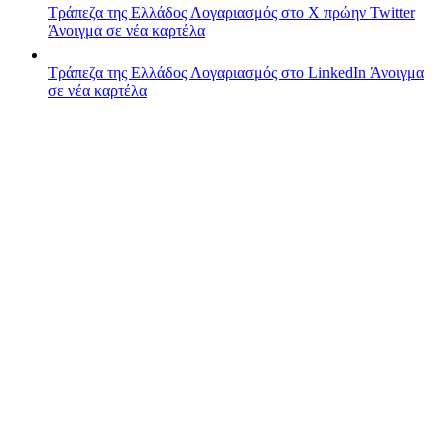
Τράπεζα της Ελλάδος
Λογαριασμός στο X πρώην Twitter
Άνοιγμα σε νέα καρτέλα
Τράπεζα της Ελλάδος
Λογαριασμός στο LinkedIn
Άνοιγμα
σε νέα καρτέλα