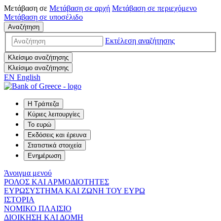
Μετάβαση σε
Μετάβαση σε
αρχή
Μετάβαση σε
περιεχόμενο
Μετάβαση σε
υποσέλιδο
Αναζήτηση
Εκτέλεση αναζήτησης
Κλείσιμο αναζήτησης
Κλείσιμο αναζήτησης
EN
English
Η Τράπεζα
Κύριες λειτουργίες
Το ευρώ
Εκδόσεις και έρευνα
Στατιστικά στοιχεία
Ενημέρωση
Άνοιγμα μενού
ΡΟΛΟΣ ΚΑΙ ΑΡΜΟΔΙΟΤΗΤΕΣ
ΕΥΡΩΣΥΣΤΗΜΑ ΚΑΙ ΖΩΝΗ ΤΟΥ ΕΥΡΩ
ΙΣΤΟΡΙΑ
ΝΟΜΙΚΟ ΠΛΑΙΣΙΟ
ΔΙΟΙΚΗΣΗ ΚΑΙ ΔΟΜΗ