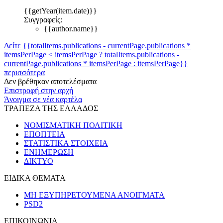
{{getYear(item.date)}}
Συγγραφείς:
{{author.name}}
Δείτε {{totalItems.publications - currentPage.publications *
itemsPerPage < itemsPerPage ? totalItems.publications -
currentPage.publications * itemsPerPage : itemsPerPage}}
περισσότερα
Δεν βρέθηκαν αποτελέσματα
Επιστροφή στην αρχή
Άνοιγμα σε νέα καρτέλα
ΤΡΑΠΕΖΑ ΤΗΣ ΕΛΛΑΔΟΣ
ΝΟΜΙΣΜΑΤΙΚΗ ΠΟΛΙΤΙΚΗ
ΕΠΟΠΤΕΙΑ
ΣΤΑΤΙΣΤΙΚΑ ΣΤΟΙΧΕΙΑ
ΕΝΗΜΕΡΩΣΗ
ΔΙΚΤΥΟ
ΕΙΔΙΚΑ ΘΕΜΑΤΑ
ΜΗ ΕΞΥΠΗΡΕΤΟΥΜΕΝΑ ΑΝΟΙΓΜΑΤΑ
PSD2
ΕΠΙΚΟΙΝΩΝΙΑ