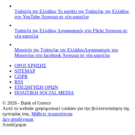
Τράπεζα της Ελλάδος
Το κανάλι της Τράπεζας της Ελλάδος
στο YouTube
Άνοιγμα σε νέα καρτέλα
Τράπεζα της Ελλάδος
Λογαριασμός στο Flickr
Άνοιγμα σε
νέα καρτέλα
Μουσείο της Τράπεζας της Ελλάδος
Λογαριασμός του
Μουσείου στο facebook
Άνοιγμα σε νέα καρτέλα
ΟΡΟΙ ΧΡΗΣΗΣ
SITEMAP
GDPR
RSS
ΕΠΕΞΗΓΗΣΗ ΟΡΩΝ
ΠΟΛΙΤΙΚΗ SOCIAL MEDIA
©
2026
- Bank of Greece
Αυτό το website χρησιμοποιεί cookies για την βελτιστοποίηση της
εμπειρίας σας.
Μάθετε περισσότερα
Δεν αποδέχομαι
Αποδέχομαι