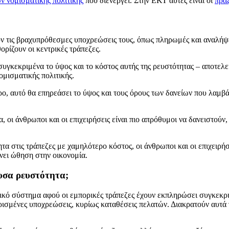
ν νομισματικής πολιτικής
που διενεργεί. Στην ΕΚΤ αυτές είναι οι
πρά
ν τις βραχυπρόθεσμες υποχρεώσεις τους, όπως πληρωμές και αναλήψε
ορίζουν οι κεντρικές τράπεζες.
 συγκεκριμένα το ύψος και το κόστος αυτής της ρευστότητας – αποτελ
ομισματικής πολιτικής.
τερο, αυτό θα επηρεάσει το ύψος και τους όρους των δανείων που λαμ
 οι άνθρωποι και οι επιχειρήσεις είναι πιο απρόθυμοι να δανειστού
τητα στις τράπεζες με χαμηλότερο κόστος, οι άνθρωποι και οι επιχειρ
νει ώθηση στην οικονομία.
ουσα ρευστότητα;
ζικό σύστημα αφού οι εμπορικές τράπεζες έχουν εκπληρώσει συγκεκρ
ορισμένες υποχρεώσεις, κυρίως καταθέσεις πελατών. Διακρατούν αυτά