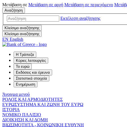
Μετάβαση σε
Μετάβαση σε
αρχή
Μετάβαση σε
περιεχόμενο
Μετάβ
Αναζήτηση
Εκτέλεση αναζήτησης
Κλείσιμο αναζήτησης
Κλείσιμο αναζήτησης
EN
English
Η Τράπεζα
Κύριες λειτουργίες
Το ευρώ
Εκδόσεις και έρευνα
Στατιστικά στοιχεία
Ενημέρωση
Άνοιγμα μενού
ΡΟΛΟΣ ΚΑΙ ΑΡΜΟΔΙΟΤΗΤΕΣ
ΕΥΡΩΣΥΣΤΗΜΑ ΚΑΙ ΖΩΝΗ ΤΟΥ ΕΥΡΩ
ΙΣΤΟΡΙΑ
ΝΟΜΙΚΟ ΠΛΑΙΣΙΟ
ΔΙΟΙΚΗΣΗ ΚΑΙ ΔΟΜΗ
ΒΙΩΣΙΜΟΤΗΤΑ - ΚΟΙΝΩΝΙΚΗ ΕΥΘΥΝΗ