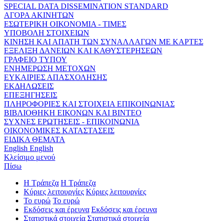
SPECIAL DATA DISSEMINATION STANDARD
ΑΓΟΡΑ ΑΚΙΝΗΤΩΝ
ΕΣΩΤΕΡΙΚΗ ΟΙΚΟΝΟΜΙΑ - ΤΙΜΕΣ
ΥΠΟΒΟΛΗ ΣΤΟΙΧΕΙΩΝ
ΚΙΝΗΣΗ ΚΑΙ ΑΠΑΤΗ ΤΩΝ ΣΥΝΑΛΛΑΓΩΝ ΜΕ ΚΑΡΤΕΣ
ΕΞΕΛΙΞΗ ΔΑΝΕΙΩΝ ΚΑΙ ΚΑΘΥΣΤΕΡΗΣΕΩΝ
ΓΡΑΦΕΙΟ ΤΥΠΟΥ
ΕΝΗΜΕΡΩΣΗ ΜΕΤΟΧΩΝ
ΕΥΚΑΙΡΙΕΣ ΑΠΑΣΧΟΛΗΣΗΣ
ΕΚΔΗΛΩΣΕΙΣ
ΕΠΕΞΗΓΗΣΕΙΣ
ΠΛΗΡΟΦΟΡΙΕΣ ΚΑΙ ΣΤΟΙΧΕΙΑ ΕΠΙΚΟΙΝΩΝΙΑΣ
ΒΙΒΛΙΟΘΗΚΗ ΕΙΚΟΝΩΝ ΚΑΙ ΒΙΝΤΕΟ
ΣΥΧΝΕΣ ΕΡΩΤΗΣΕΙΣ - ΕΠΙΚΟΙΝΩΝΙΑ
ΟΙΚΟΝΟΜΙΚΕΣ ΚΑΤΑΣΤΑΣΕΙΣ
ΕΙΔΙΚΑ ΘΕΜΑΤΑ
English
English
Κλείσιμο μενού
Πίσω
Η Τράπεζα
Η Τράπεζα
Κύριες λειτουργίες
Κύριες λειτουργίες
Το ευρώ
Το ευρώ
Εκδόσεις και έρευνα
Εκδόσεις και έρευνα
Στατιστικά στοιχεία
Στατιστικά στοιχεία