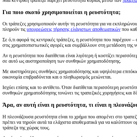
Μια κεντρική τράπεζα παρέχει ρευστότητα κυρίως μέσω των
πράξεω
Για ποιο σκοπό χρησιμοποιείται η ρευστότητα;
Οι τράπεζες χρησιμοποιούν αυτήν τη ρευστότητα για να εκπληρώνου
πληρούν τις
υποχρεώσεις τήρησης ελάχιστων αποθεματικών
που καθ
Σε ό,τι αφορά τις κεντρικές τράπεζες, η ρευστότητα που παρέχουν –
στις χρηματοπιστωτικές αγορές και συμβάλλουν στη μετάδοση της ν
Αν η ρευστότητα που διατίθεται είναι λιγότερη ή κοστίζει περισσό
σε αυτό ως αυστηροποίηση των συνθηκών χρηματοδότησης.
Με αυστηρότερες συνθήκες χρηματοδότησης και υψηλότερα επιτόκια,
οικονομία επιβραδύνεται και ο πληθωρισμός μειώνεται.
Ισχύει επίσης και το αντίθετο. Όταν διατίθεται περισσότερη ρευστό
συνθηκών χρηματοδότησης τονώνει τις τραπεζικές χορηγήσεις και δί
Άρα, αν αυτή είναι η ρευστότητα, τι είναι η πλεονάζ
Η πλεονάζουσα ρευστότητα είναι το χρήμα που απομένει στο τραπε
πρέπει να τηρούν αυτά τα ελάχιστα αποθεματικά για να καλύπτουν 
τράπεζα της χώρας τους.