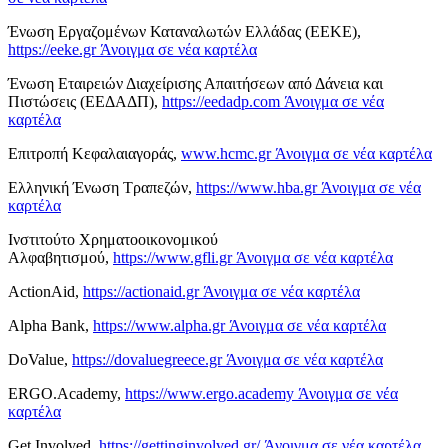
Ένωση Εργαζομένων Καταναλωτών Ελλάδας (ΕΕΚΕ),
https://eeke.gr
Άνοιγμα σε νέα καρτέλα
Ένωση Εταιρειών Διαχείρισης Απαιτήσεων από Δάνεια και
Πιστώσεις (ΕΕΔΑΔΠ),
https://eedadp.com
Άνοιγμα σε νέα
καρτέλα
Επιτροπή Κεφαλαιαγοράς,
www.hcmc.gr
Άνοιγμα σε νέα καρτέλα
Ελληνική Ένωση Τραπεζών,
https://www.hba.gr
Άνοιγμα σε νέα
καρτέλα
Ινστιτούτο Χρηματοοικονομικού
Αλφαβητισμού,
https://www.gfli.gr
Άνοιγμα σε νέα καρτέλα
ActionAid,
https://actionaid.gr
Άνοιγμα σε νέα καρτέλα
Alpha Bank,
https://www.alpha.gr
Άνοιγμα σε νέα καρτέλα
DoValue,
https://dovaluegreece.gr
Άνοιγμα σε νέα καρτέλα
ERGO.Academy,
https://www.ergo.academy
Άνοιγμα σε νέα
καρτέλα
Get Involved,
https://gettinginvolved.gr/
Άνοιγμα σε νέα καρτέλα