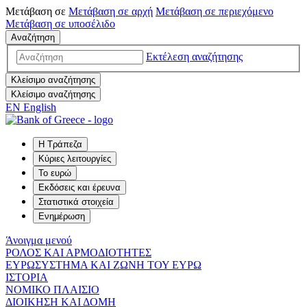
Μετάβαση σε
Μετάβαση σε
αρχή
Μετάβαση σε
περιεχόμενο
Μετάβαση σε
υποσέλιδο
Αναζήτηση
Εκτέλεση αναζήτησης
Κλείσιμο αναζήτησης
Κλείσιμο αναζήτησης
EN
English
Η Τράπεζα
Κύριες λειτουργίες
Το ευρώ
Εκδόσεις και έρευνα
Στατιστικά στοιχεία
Ενημέρωση
Άνοιγμα μενού
ΡΟΛΟΣ ΚΑΙ ΑΡΜΟΔΙΟΤΗΤΕΣ
ΕΥΡΩΣΥΣΤΗΜΑ ΚΑΙ ΖΩΝΗ ΤΟΥ ΕΥΡΩ
ΙΣΤΟΡΙΑ
ΝΟΜΙΚΟ ΠΛΑΙΣΙΟ
ΔΙΟΙΚΗΣΗ ΚΑΙ ΔΟΜΗ