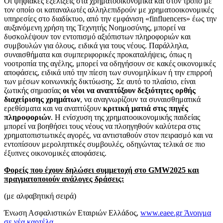
Οι ψηφιακές εξελίξεις στα χρηματοοικονομικά και στον τρόπο με
τον οποίο οι καταναλωτές αλληλεπιδρούν με χρηματοοικονομικές
υπηρεσίες στο διαδίκτυο, από την εμφάνιση «finfluencers» έως την
αυξανόμενη χρήση της Τεχνητής Νοημοσύνης, μπορεί να
δυσκολέψουν τον εντοπισμό αξιόπιστων πληροφοριών και
συμβουλών για όλους, ειδικά για τους νέους. Παράλληλα,
συναισθήματα και συμπεριφορικές προκαταλήψεις, όπως η
νοοτροπία της αγέλης, μπορεί να οδηγήσουν σε κακές οικονομικές
αποφάσεις, ειδικά υπό την πίεση των συνομηλίκων ή την επιρροή
των μέσων κοινωνικής δικτύωσης. Σε αυτό το πλαίσιο, είναι
ζωτικής σημασίας
οι νέοι να αναπτύξουν δεξιότητες ορθής
διαχείρισης χρημάτων
, να αναγνωρίζουν τα συναισθηματικά
ερεθίσματα και να αναπτύξουν
κριτική ματιά στις πηγές
πληροφοριών
. Η ενίσχυση της χρηματοοικονομικής παιδείας
μπορεί να βοηθήσει τους νέους να πλοηγηθούν καλύτερα στις
χρηματοπιστωτικές αγορές, να αντισταθούν στον πειρασμό και να
εντοπίσουν μεροληπτικές συμβουλές, οδηγώντας τελικά σε πιο
έξυπνες οικονομικές αποφάσεις.
Φορείς που έχουν δηλώσει συμμετοχή στο
GMW
2025 και
πραγματοποιούν ανάλογες δράσεις:
(με αλφαβητική σειρά)
Ένωση Ασφαλιστικών Εταιριών Ελλάδος,
www.eaee.gr
Άνοιγμα
σε νέα καρτέλα