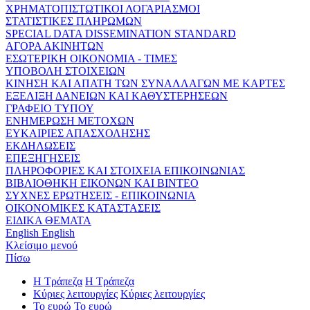
ΧΡΗΜΑΤΟΠΙΣΤΩΤΙΚΟΙ ΛΟΓΑΡΙΑΣΜΟΙ
ΣΤΑΤΙΣΤΙΚΕΣ ΠΛΗΡΩΜΩΝ
SPECIAL DATA DISSEMINATION STANDARD
ΑΓΟΡΑ ΑΚΙΝΗΤΩΝ
ΕΣΩΤΕΡΙΚΗ ΟΙΚΟΝΟΜΙΑ - ΤΙΜΕΣ
ΥΠΟΒΟΛΗ ΣΤΟΙΧΕΙΩΝ
ΚΙΝΗΣΗ ΚΑΙ ΑΠΑΤΗ ΤΩΝ ΣΥΝΑΛΛΑΓΩΝ ΜΕ ΚΑΡΤΕΣ
ΕΞΕΛΙΞΗ ΔΑΝΕΙΩΝ ΚΑΙ ΚΑΘΥΣΤΕΡΗΣΕΩΝ
ΓΡΑΦΕΙΟ ΤΥΠΟΥ
ΕΝΗΜΕΡΩΣΗ ΜΕΤΟΧΩΝ
ΕΥΚΑΙΡΙΕΣ ΑΠΑΣΧΟΛΗΣΗΣ
ΕΚΔΗΛΩΣΕΙΣ
ΕΠΕΞΗΓΗΣΕΙΣ
ΠΛΗΡΟΦΟΡΙΕΣ ΚΑΙ ΣΤΟΙΧΕΙΑ ΕΠΙΚΟΙΝΩΝΙΑΣ
ΒΙΒΛΙΟΘΗΚΗ ΕΙΚΟΝΩΝ ΚΑΙ ΒΙΝΤΕΟ
ΣΥΧΝΕΣ ΕΡΩΤΗΣΕΙΣ - ΕΠΙΚΟΙΝΩΝΙΑ
ΟΙΚΟΝΟΜΙΚΕΣ ΚΑΤΑΣΤΑΣΕΙΣ
ΕΙΔΙΚΑ ΘΕΜΑΤΑ
English
English
Κλείσιμο μενού
Πίσω
Η Τράπεζα
Η Τράπεζα
Κύριες λειτουργίες
Κύριες λειτουργίες
Το ευρώ
Το ευρώ