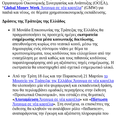
Οργανισμού Οικονομικής Συνεργασίας και Ανάπτυξης (ΟΟΣΑ),
“
Global Money Week
Άνοιγμα σε νέα καρτέλα
” (GMW) για
παιδιά και νέους, σε θέματα χρηματοοικονομικής εκπαίδευσης.
Δράσεις της Τράπεζας της Ελλάδος
Η Μονάδα Επικοινωνίας της Τράπεζας της Ελλάδος θα
πραγματοποιήσει τις προσεχείς ημέρες
εκστρατεία
ενημέρωσης στα μέσα κοινωνικής δικτύωσης
,
απευθυνόμενη κυρίως στο νεανικό κοινό, μέσω της
δημιουργίας ενός σύντομου video με θέμα τα
κρυπτονομίσματα, τους κινδύνους που ελλοχεύουν από την
ενασχόληση με αυτά καθώς και τους πιθανούς κινδύνους
παραπληροφόρησης από μη αξιόπιστες πηγές ενημέρωσης. Η
εκστρατεία θα υποστηριχθεί από σχετικό ενημερωτικό υλικό.
Από την Τρίτη 18 έως και την Παρασκευή 21 Μαρτίου
το
Μουσείο της Τράπεζας της Ελλάδος
Άνοιγμα σε νέα καρτέλα
θα υλοποιήσει μία νέα ψυχαγωγική και εκπαιδευτική δράση,
που θα περιλαμβάνει ομαδικές περιηγήσεις στην έκθεση
«Προσωπικά Οικονομικά», που εστιάζει στις θεματικές
«
Αποταμίευση
Άνοιγμα σε νέα καρτέλα
»
και
«
Πίστωση
Άνοιγμα σε νέα καρτέλα
»
. Στη συνέχεια, οι επισκέπτες της
έκθεσης θα κληθούν να αναλάβουν ρόλο «finfluencer»,
αναπαράγοντας την έγκυρη και αξιόπιστη πληροφορία που