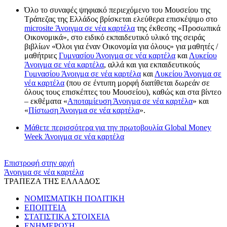
Όλο το συναφές ψηφιακό περιεχόμενο του Μουσείου της
Τράπεζας της Ελλάδος βρίσκεται ελεύθερα επισκέψιμο στο
microsite
Άνοιγμα σε νέα καρτέλα
της έκθεσης «Προσωπικά
Οικονομικά», στο ειδικό εκπαιδευτικό υλικό της σειράς
βιβλίων «Όλοι για έναν Οικονομία για όλους» για μαθητές /
μαθήτριες
Γυμνασίου
Άνοιγμα σε νέα καρτέλα
και
Λυκείου
Άνοιγμα σε νέα καρτέλα
, αλλά και για εκπαιδευτικούς
Γυμνασίου
Άνοιγμα σε νέα καρτέλα
και
Λυκείου
Άνοιγμα σε
νέα καρτέλα
(που σε έντυπη μορφή διατίθεται δωρεάν σε
όλους τους επισκέπτες του Μουσείου), καθώς και στα βίντεο
– εκθέματα «
Αποταμίευση
Άνοιγμα σε νέα καρτέλα
» και
«
Πίστωση
Άνοιγμα σε νέα καρτέλα
».
Μάθετε περισσότερα για την πρωτοβουλία Global Money
Week
Άνοιγμα σε νέα καρτέλα
​​
Επιστροφή στην αρχή
Άνοιγμα σε νέα καρτέλα
ΤΡΑΠΕΖΑ ΤΗΣ ΕΛΛΑΔΟΣ
ΝΟΜΙΣΜΑΤΙΚΗ ΠΟΛΙΤΙΚΗ
ΕΠΟΠΤΕΙΑ
ΣΤΑΤΙΣΤΙΚΑ ΣΤΟΙΧΕΙΑ
ΕΝΗΜΕΡΩΣΗ