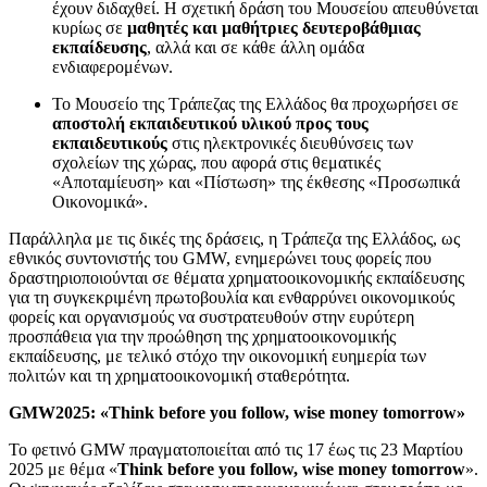
έχουν διδαχθεί. Η σχετική δράση του Μουσείου απευθύνεται
κυρίως σε
μαθητές και μαθήτριες δευτεροβάθμιας
εκπαίδευσης
, αλλά και σε κάθε άλλη ομάδα
ενδιαφερομένων.
Το Μουσείο της Τράπεζας της Ελλάδος θα προχωρήσει σε
αποστολή εκπαιδευτικού υλικού προς τους
εκπαιδευτικούς
στις ηλεκτρονικές διευθύνσεις των
σχολείων της χώρας, που αφορά στις θεματικές
«Αποταμίευση» και «Πίστωση» της έκθεσης «Προσωπικά
Οικονομικά».
Παράλληλα με τις δικές της δράσεις, η Τράπεζα της Ελλάδος, ως
εθνικός συντονιστής του GMW, ενημερώνει τους φορείς που
δραστηριοποιούνται σε θέματα χρηματοοικονομικής εκπαίδευσης
για τη συγκεκριμένη πρωτοβουλία και ενθαρρύνει οικονομικούς
φορείς και οργανισμούς να συστρατευθούν στην ευρύτερη
προσπάθεια για την προώθηση της χρηματοοικονομικής
εκπαίδευσης, με τελικό στόχο την οικονομική ευημερία των
πολιτών και τη χρηματοοικονομική σταθερότητα.
GMW2025: «Think before you follow, wise money tomorrow»
Το φετινό GMW πραγματοποιείται από τις 17 έως τις 23 Μαρτίου
2025 με θέμα «
Think before you follow, wise money tomorrow
».