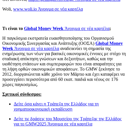
Woli,
www.woli.io
Άνοιγμα σε νέα καρτέλα
Τι
είναι
το
Global Money Week
Άνοιγμα σε νέα καρτέλα
;
Η παγκόσμια εκστρατεία ευαισθητοποίησης του Οργανισμού
Οικονομικής Συνεργασίας και Ανάπτυξης (ΟΟΣΑ)
Global Money
Week
Άνοιγμα σε νέα καρτέλα
αναδεικνύει τη σημασία της
ενημέρωσης των νέων για βασικές οικονομικές έννοιες με στόχο τη
σταδιακή απόκτηση γνώσεων και δεξιοτήτων, καθώς και την
υιοθέτηση στάσεων και συμπεριφορών που είναι απαραίτητες για
τη λήψη ορθών οικονομικών αποφάσεων. Το GMW ξεκίνησε το
2012, διοργανώνεται κάθε χρόνο τον Μάρτιο και έχει καταφέρει να
προσεγγίσει περισσότερα από 60 εκατ. παιδιά και νέους σε 176
χώρες παγκοσμίως.
Σχετικοί σύνδεσμοι:
Δείτε όσα κάνει η Τράπεζα της Ελλάδος για τη
χρηματοοικονομική εκπαίδευση
Δείτε τις δράσεις του Μουσείου της Τράπεζας της Ελλάδος
για το GMW2025
Άνοιγμα σε νέα καρτέλα