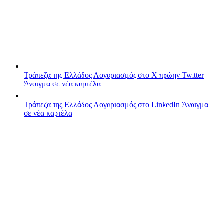
Τράπεζα της Ελλάδος
Λογαριασμός στο X πρώην Twitter
Άνοιγμα σε νέα καρτέλα
Τράπεζα της Ελλάδος
Λογαριασμός στο LinkedIn
Άνοιγμα
σε νέα καρτέλα