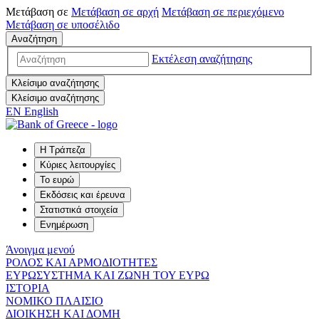
Μετάβαση σε
Μετάβαση σε
αρχή
Μετάβαση σε
περιεχόμενο
Μετάβαση σε
υποσέλιδο
Αναζήτηση
Εκτέλεση αναζήτησης
Κλείσιμο αναζήτησης
Κλείσιμο αναζήτησης
EN
English
Η Τράπεζα
Κύριες λειτουργίες
Το ευρώ
Εκδόσεις και έρευνα
Στατιστικά στοιχεία
Ενημέρωση
Άνοιγμα μενού
ΡΟΛΟΣ ΚΑΙ ΑΡΜΟΔΙΟΤΗΤΕΣ
ΕΥΡΩΣΥΣΤΗΜΑ ΚΑΙ ΖΩΝΗ ΤΟΥ ΕΥΡΩ
ΙΣΤΟΡΙΑ
ΝΟΜΙΚΟ ΠΛΑΙΣΙΟ
ΔΙΟΙΚΗΣΗ ΚΑΙ ΔΟΜΗ