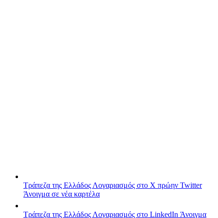
Τράπεζα της Ελλάδος
Λογαριασμός στο X πρώην Twitter
Άνοιγμα σε νέα καρτέλα
Τράπεζα της Ελλάδος
Λογαριασμός στο LinkedIn
Άνοιγμα