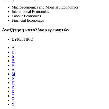
Macroeconomics and Monetary Economics
International Economics
Labour Economics
Financial Economics
Αναζήτηση καταλόγου ερευνητών
ΕΥΡΕΤΗΡΙΟ
Α
Γ
Δ
Θ
Κ
Λ
Μ
Ν
Π
Ρ
Σ
Τ
Φ
Χ