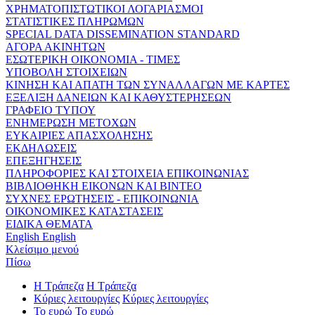
ΧΡΗΜΑΤΟΠΙΣΤΩΤΙΚΟΙ ΛΟΓΑΡΙΑΣΜΟΙ
ΣΤΑΤΙΣΤΙΚΕΣ ΠΛΗΡΩΜΩΝ
SPECIAL DATA DISSEMINATION STANDARD
ΑΓΟΡΑ ΑΚΙΝΗΤΩΝ
ΕΣΩΤΕΡΙΚΗ ΟΙΚΟΝΟΜΙΑ - ΤΙΜΕΣ
ΥΠΟΒΟΛΗ ΣΤΟΙΧΕΙΩΝ
ΚΙΝΗΣΗ ΚΑΙ ΑΠΑΤΗ ΤΩΝ ΣΥΝΑΛΛΑΓΩΝ ΜΕ ΚΑΡΤΕΣ
ΕΞΕΛΙΞΗ ΔΑΝΕΙΩΝ ΚΑΙ ΚΑΘΥΣΤΕΡΗΣΕΩΝ
ΓΡΑΦΕΙΟ ΤΥΠΟΥ
ΕΝΗΜΕΡΩΣΗ ΜΕΤΟΧΩΝ
ΕΥΚΑΙΡΙΕΣ ΑΠΑΣΧΟΛΗΣΗΣ
ΕΚΔΗΛΩΣΕΙΣ
ΕΠΕΞΗΓΗΣΕΙΣ
ΠΛΗΡΟΦΟΡΙΕΣ ΚΑΙ ΣΤΟΙΧΕΙΑ ΕΠΙΚΟΙΝΩΝΙΑΣ
ΒΙΒΛΙΟΘΗΚΗ ΕΙΚΟΝΩΝ ΚΑΙ ΒΙΝΤΕΟ
ΣΥΧΝΕΣ ΕΡΩΤΗΣΕΙΣ - ΕΠΙΚΟΙΝΩΝΙΑ
ΟΙΚΟΝΟΜΙΚΕΣ ΚΑΤΑΣΤΑΣΕΙΣ
ΕΙΔΙΚΑ ΘΕΜΑΤΑ
English
English
Κλείσιμο μενού
Πίσω
Η Τράπεζα
Η Τράπεζα
Κύριες λειτουργίες
Κύριες λειτουργίες
Το ευρώ
Το ευρώ