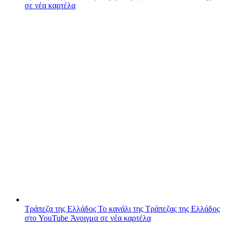
σε νέα καρτέλα
Τράπεζα της Ελλάδος
Το κανάλι της Τράπεζας της Ελλάδος
στο YouTube
Άνοιγμα σε νέα καρτέλα