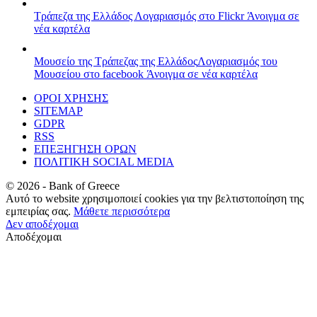
Τράπεζα της Ελλάδος
Λογαριασμός στο Flickr
Άνοιγμα σε
νέα καρτέλα
Μουσείο της Τράπεζας της Ελλάδος
Λογαριασμός του
Μουσείου στο facebook
Άνοιγμα σε νέα καρτέλα
ΟΡΟΙ ΧΡΗΣΗΣ
SITEMAP
GDPR
RSS
ΕΠΕΞΗΓΗΣΗ ΟΡΩΝ
ΠΟΛΙΤΙΚΗ SOCIAL MEDIA
©
2026
- Bank of Greece
Αυτό το website χρησιμοποιεί cookies για την βελτιστοποίηση της
εμπειρίας σας.
Μάθετε περισσότερα
Δεν αποδέχομαι
Αποδέχομαι