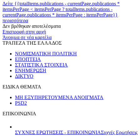
Δείτε {{totalItems.publications - currentPage.publications *
itemsPerPage < itemsPerPage ? totalItems.publications -
currentPage.publications * itemsPerPage : itemsPerPage}}
περισσότερα
Δεν βρέθηκαν αποτελέσματα
Επιστροφή στην αρχή
Άνοιγμα σε νέα καρτέλα
ΤΡΑΠΕΖΑ ΤΗΣ ΕΛΛΑΔΟΣ
ΝΟΜΙΣΜΑΤΙΚΗ ΠΟΛΙΤΙΚΗ
ΕΠΟΠΤΕΙΑ
ΣΤΑΤΙΣΤΙΚΑ ΣΤΟΙΧΕΙΑ
ΕΝΗΜΕΡΩΣΗ
ΔΙΚΤΥΟ
ΕΙΔΙΚΑ ΘΕΜΑΤΑ
ΜΗ ΕΞΥΠΗΡΕΤΟΥΜΕΝΑ ΑΝΟΙΓΜΑΤΑ
PSD2
ΕΠΙΚΟΙΝΩΝΙΑ
ΣΥΧΝΕΣ ΕΡΩΤΗΣΕΙΣ - ΕΠΙΚΟΙΝΩΝΙΑ
Συχνές Ερωτήσεις