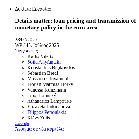
Δοκίμια Εργασίας
Details matter: loan pricing and transmission of
monetary policy in the euro area
28/07/2025
WP 345, Ιούλιος 2025
Συγγραφείς:
Kārlis Vilerts
Sofia Anyfantaki
Konstantīns Beņkovskis
Sebastian Bredl
Massimo Giovannini
Florian Matthias Horky
Vanessa Kunzmann
Tibor Lalinský
Athanasios Lampousis
Elizaveta Lukmanova
Filippos Petroulakis
Klāvs Zutis
Σύνοψη
Άνοιγμα σε νέα καρτέλα