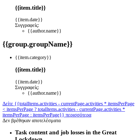
{{item.title}}
{{item.date}}
Συγγραφείς:
{{author.name}}
{{group.groupName}}
{{item.category}}
{{item.title}}
{{item.date}}
Συγγραφείς:
{{author.name}}
Δείτε {{totalItems.activities - currentPage.activities * itemsPerPage
< itemsPerPage ? totalItems.activities - currentPage.activities *
itemsPerPage : itemsPerPage}} περισσότερα
Δεν βρέθηκαν αποτελέσματα
Task content and job losses in the Great
Lockdown