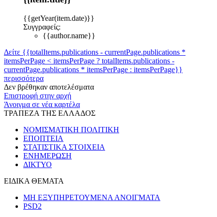
{{getYear(item.date)}}
Συγγραφείς:
{{author.name}}
Δείτε {{totalItems.publications - currentPage.publications *
itemsPerPage < itemsPerPage ? totalItems.publications -
currentPage.publications * itemsPerPage : itemsPerPage}}
περισσότερα
Δεν βρέθηκαν αποτελέσματα
Επιστροφή στην αρχή
Άνοιγμα σε νέα καρτέλα
ΤΡΑΠΕΖΑ ΤΗΣ ΕΛΛΑΔΟΣ
ΝΟΜΙΣΜΑΤΙΚΗ ΠΟΛΙΤΙΚΗ
ΕΠΟΠΤΕΙΑ
ΣΤΑΤΙΣΤΙΚΑ ΣΤΟΙΧΕΙΑ
ΕΝΗΜΕΡΩΣΗ
ΔΙΚΤΥΟ
ΕΙΔΙΚΑ ΘΕΜΑΤΑ
ΜΗ ΕΞΥΠΗΡΕΤΟΥΜΕΝΑ ΑΝΟΙΓΜΑΤΑ
PSD2