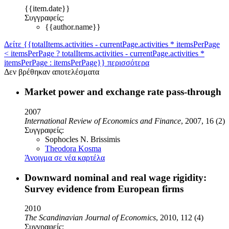
{{item.date}}
Συγγραφείς:
{{author.name}}
Δείτε {{totalItems.activities - currentPage.activities * itemsPerPage
< itemsPerPage ? totalItems.activities - currentPage.activities *
itemsPerPage : itemsPerPage}} περισσότερα
Δεν βρέθηκαν αποτελέσματα
Market power and exchange rate pass-through
2007
International Review of Economics and Finance
, 2007, 16 (2)
Συγγραφείς:
Sophocles N. Brissimis
Theodora Kosma
Άνοιγμα σε νέα καρτέλα
Downward nominal and real wage rigidity:
Survey evidence from European firms
2010
The Scandinavian Journal of Economics
, 2010, 112 (4)
Συγγραφείς: