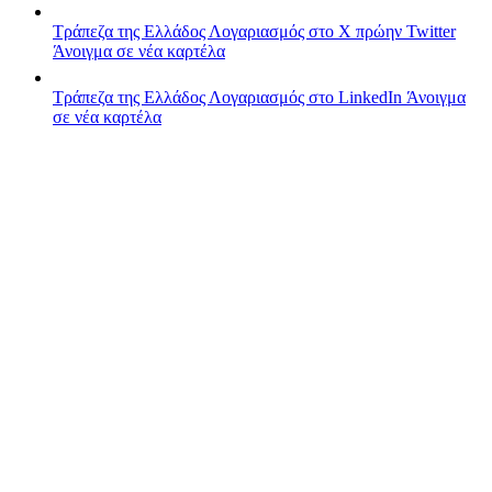
Τράπεζα της Ελλάδος
Λογαριασμός στο X πρώην Twitter
Άνοιγμα σε νέα καρτέλα
Τράπεζα της Ελλάδος
Λογαριασμός στο LinkedIn
Άνοιγμα
σε νέα καρτέλα