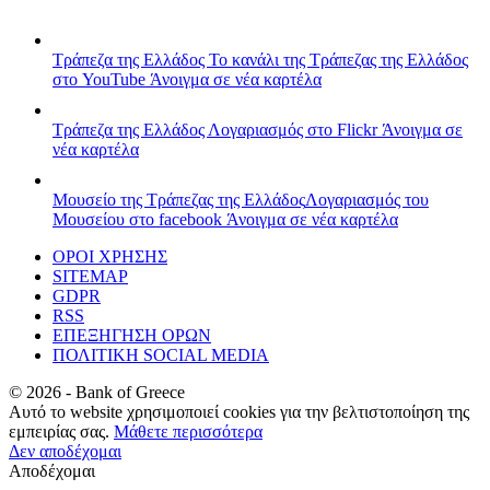
Τράπεζα της Ελλάδος
Το κανάλι της Τράπεζας της Ελλάδος
στο YouTube
Άνοιγμα σε νέα καρτέλα
Τράπεζα της Ελλάδος
Λογαριασμός στο Flickr
Άνοιγμα σε
νέα καρτέλα
Μουσείο της Τράπεζας της Ελλάδος
Λογαριασμός του
Μουσείου στο facebook
Άνοιγμα σε νέα καρτέλα
ΟΡΟΙ ΧΡΗΣΗΣ
SITEMAP
GDPR
RSS
ΕΠΕΞΗΓΗΣΗ ΟΡΩΝ
ΠΟΛΙΤΙΚΗ SOCIAL MEDIA
©
2026
- Bank of Greece
Αυτό το website χρησιμοποιεί cookies για την βελτιστοποίηση της
εμπειρίας σας.
Μάθετε περισσότερα
Δεν αποδέχομαι
Αποδέχομαι