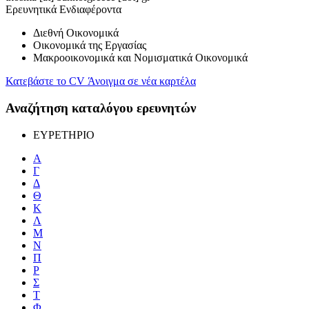
Ερευνητικά Ενδιαφέροντα
Διεθνή Οικονομικά
Οικονομικά της Εργασίας
Μακροοικονομικά και Νομισματικά Οικονομικά
Κατεβάστε το CV
Άνοιγμα σε νέα καρτέλα
Αναζήτηση καταλόγου ερευνητών
ΕΥΡΕΤΗΡΙΟ
Α
Γ
Δ
Θ
Κ
Λ
Μ
Ν
Π
Ρ
Σ
Τ
Φ