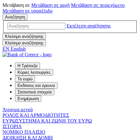
Μετάβαση σε
Μετάβαση σε
αρχή
Μετάβαση σε
περιεχόμενο
Μετάβαση σε
υποσέλιδο
Αναζήτηση
Εκτέλεση αναζήτησης
Κλείσιμο αναζήτησης
Κλείσιμο αναζήτησης
EN
English
Η Τράπεζα
Κύριες λειτουργίες
Το ευρώ
Εκδόσεις και έρευνα
Στατιστικά στοιχεία
Ενημέρωση
Άνοιγμα μενού
ΡΟΛΟΣ ΚΑΙ ΑΡΜΟΔΙΟΤΗΤΕΣ
ΕΥΡΩΣΥΣΤΗΜΑ ΚΑΙ ΖΩΝΗ ΤΟΥ ΕΥΡΩ
ΙΣΤΟΡΙΑ
ΝΟΜΙΚΟ ΠΛΑΙΣΙΟ
ΔΙΟΙΚΗΣΗ ΚΑΙ ΔΟΜΗ