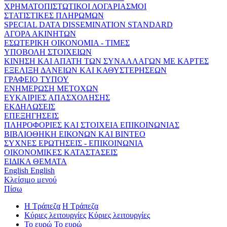
ΧΡΗΜΑΤΟΠΙΣΤΩΤΙΚΟΙ ΛΟΓΑΡΙΑΣΜΟΙ
ΣΤΑΤΙΣΤΙΚΕΣ ΠΛΗΡΩΜΩΝ
SPECIAL DATA DISSEMINATION STANDARD
ΑΓΟΡΑ ΑΚΙΝΗΤΩΝ
ΕΣΩΤΕΡΙΚΗ ΟΙΚΟΝΟΜΙΑ - ΤΙΜΕΣ
ΥΠΟΒΟΛΗ ΣΤΟΙΧΕΙΩΝ
ΚΙΝΗΣΗ ΚΑΙ ΑΠΑΤΗ ΤΩΝ ΣΥΝΑΛΛΑΓΩΝ ΜΕ ΚΑΡΤΕΣ
ΕΞΕΛΙΞΗ ΔΑΝΕΙΩΝ ΚΑΙ ΚΑΘΥΣΤΕΡΗΣΕΩΝ
ΓΡΑΦΕΙΟ ΤΥΠΟΥ
ΕΝΗΜΕΡΩΣΗ ΜΕΤΟΧΩΝ
ΕΥΚΑΙΡΙΕΣ ΑΠΑΣΧΟΛΗΣΗΣ
ΕΚΔΗΛΩΣΕΙΣ
ΕΠΕΞΗΓΗΣΕΙΣ
ΠΛΗΡΟΦΟΡΙΕΣ ΚΑΙ ΣΤΟΙΧΕΙΑ ΕΠΙΚΟΙΝΩΝΙΑΣ
ΒΙΒΛΙΟΘΗΚΗ ΕΙΚΟΝΩΝ ΚΑΙ ΒΙΝΤΕΟ
ΣΥΧΝΕΣ ΕΡΩΤΗΣΕΙΣ - ΕΠΙΚΟΙΝΩΝΙΑ
ΟΙΚΟΝΟΜΙΚΕΣ ΚΑΤΑΣΤΑΣΕΙΣ
ΕΙΔΙΚΑ ΘΕΜΑΤΑ
English
English
Κλείσιμο μενού
Πίσω
Η Τράπεζα
Η Τράπεζα
Κύριες λειτουργίες
Κύριες λειτουργίες
Το ευρώ
Το ευρώ