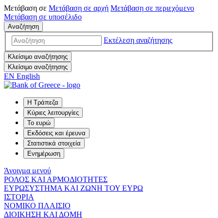
Μετάβαση σε
Μετάβαση σε
αρχή
Μετάβαση σε
περιεχόμενο
Μετάβαση σε
υποσέλιδο
Αναζήτηση
Εκτέλεση αναζήτησης
Κλείσιμο αναζήτησης
Κλείσιμο αναζήτησης
EN
English
Η Τράπεζα
Κύριες λειτουργίες
Το ευρώ
Εκδόσεις και έρευνα
Στατιστικά στοιχεία
Ενημέρωση
Άνοιγμα μενού
ΡΟΛΟΣ ΚΑΙ ΑΡΜΟΔΙΟΤΗΤΕΣ
ΕΥΡΩΣΥΣΤΗΜΑ ΚΑΙ ΖΩΝΗ ΤΟΥ ΕΥΡΩ
ΙΣΤΟΡΙΑ
ΝΟΜΙΚΟ ΠΛΑΙΣΙΟ
ΔΙΟΙΚΗΣΗ ΚΑΙ ΔΟΜΗ