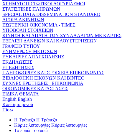
ΧΡΗΜΑΤΟΠΙΣΤΩΤΙΚΟΙ ΛΟΓΑΡΙΑΣΜΟΙ
ΣΤΑΤΙΣΤΙΚΕΣ ΠΛΗΡΩΜΩΝ
SPECIAL DATA DISSEMINATION STANDARD
ΑΓΟΡΑ ΑΚΙΝΗΤΩΝ
ΕΣΩΤΕΡΙΚΗ ΟΙΚΟΝΟΜΙΑ - ΤΙΜΕΣ
ΥΠΟΒΟΛΗ ΣΤΟΙΧΕΙΩΝ
ΚΙΝΗΣΗ ΚΑΙ ΑΠΑΤΗ ΤΩΝ ΣΥΝΑΛΛΑΓΩΝ ΜΕ ΚΑΡΤΕΣ
ΕΞΕΛΙΞΗ ΔΑΝΕΙΩΝ ΚΑΙ ΚΑΘΥΣΤΕΡΗΣΕΩΝ
ΓΡΑΦΕΙΟ ΤΥΠΟΥ
ΕΝΗΜΕΡΩΣΗ ΜΕΤΟΧΩΝ
ΕΥΚΑΙΡΙΕΣ ΑΠΑΣΧΟΛΗΣΗΣ
ΕΚΔΗΛΩΣΕΙΣ
ΕΠΕΞΗΓΗΣΕΙΣ
ΠΛΗΡΟΦΟΡΙΕΣ ΚΑΙ ΣΤΟΙΧΕΙΑ ΕΠΙΚΟΙΝΩΝΙΑΣ
ΒΙΒΛΙΟΘΗΚΗ ΕΙΚΟΝΩΝ ΚΑΙ ΒΙΝΤΕΟ
ΣΥΧΝΕΣ ΕΡΩΤΗΣΕΙΣ - ΕΠΙΚΟΙΝΩΝΙΑ
ΟΙΚΟΝΟΜΙΚΕΣ ΚΑΤΑΣΤΑΣΕΙΣ
ΕΙΔΙΚΑ ΘΕΜΑΤΑ
English
English
Κλείσιμο μενού
Πίσω
Η Τράπεζα
Η Τράπεζα
Κύριες λειτουργίες
Κύριες λειτουργίες
Το ευρώ
Το ευρώ