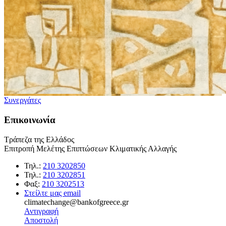
Συνεργάτες
Επικοινωνία
Τράπεζα της Ελλάδος
Επιτροπή Μελέτης Επιπτώσεων Κλιματικής Αλλαγής
Τηλ.:
210 3202850
Τηλ.:
210 3202851
Φαξ:
210 3202513
Στείλτε μας email
climatechange@bankofgreece.gr
Αντιγραφή
Αποστολή