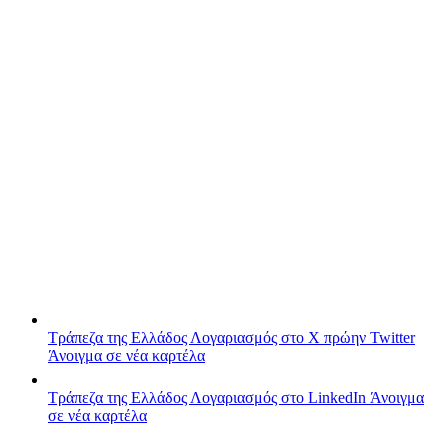
Τράπεζα της Ελλάδος
Λογαριασμός στο X πρώην Twitter
Άνοιγμα σε νέα καρτέλα
Τράπεζα της Ελλάδος
Λογαριασμός στο LinkedIn
Άνοιγμα
σε νέα καρτέλα