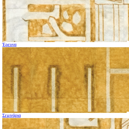
Έρευνα
Σεμινάρια