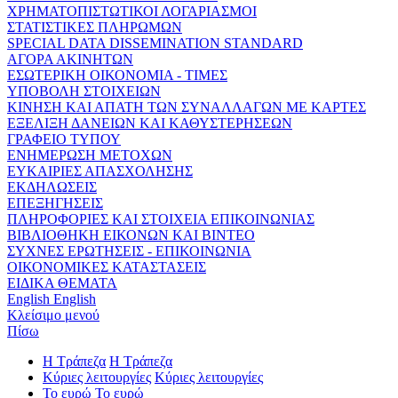
ΧΡΗΜΑΤΟΠΙΣΤΩΤΙΚΟΙ ΛΟΓΑΡΙΑΣΜΟΙ
ΣΤΑΤΙΣΤΙΚΕΣ ΠΛΗΡΩΜΩΝ
SPECIAL DATA DISSEMINATION STANDARD
ΑΓΟΡΑ ΑΚΙΝΗΤΩΝ
ΕΣΩΤΕΡΙΚΗ ΟΙΚΟΝΟΜΙΑ - ΤΙΜΕΣ
ΥΠΟΒΟΛΗ ΣΤΟΙΧΕΙΩΝ
ΚΙΝΗΣΗ ΚΑΙ ΑΠΑΤΗ ΤΩΝ ΣΥΝΑΛΛΑΓΩΝ ΜΕ ΚΑΡΤΕΣ
ΕΞΕΛΙΞΗ ΔΑΝΕΙΩΝ ΚΑΙ ΚΑΘΥΣΤΕΡΗΣΕΩΝ
ΓΡΑΦΕΙΟ ΤΥΠΟΥ
ΕΝΗΜΕΡΩΣΗ ΜΕΤΟΧΩΝ
ΕΥΚΑΙΡΙΕΣ ΑΠΑΣΧΟΛΗΣΗΣ
ΕΚΔΗΛΩΣΕΙΣ
ΕΠΕΞΗΓΗΣΕΙΣ
ΠΛΗΡΟΦΟΡΙΕΣ ΚΑΙ ΣΤΟΙΧΕΙΑ ΕΠΙΚΟΙΝΩΝΙΑΣ
ΒΙΒΛΙΟΘΗΚΗ ΕΙΚΟΝΩΝ ΚΑΙ ΒΙΝΤΕΟ
ΣΥΧΝΕΣ ΕΡΩΤΗΣΕΙΣ - ΕΠΙΚΟΙΝΩΝΙΑ
ΟΙΚΟΝΟΜΙΚΕΣ ΚΑΤΑΣΤΑΣΕΙΣ
ΕΙΔΙΚΑ ΘΕΜΑΤΑ
English
English
Κλείσιμο μενού
Πίσω
Η Τράπεζα
Η Τράπεζα
Κύριες λειτουργίες
Κύριες λειτουργίες
Το ευρώ
Το ευρώ