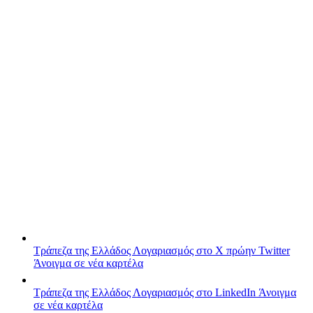
Τράπεζα της Ελλάδος
Λογαριασμός στο X πρώην Twitter
Άνοιγμα σε νέα καρτέλα
Τράπεζα της Ελλάδος
Λογαριασμός στο LinkedIn
Άνοιγμα
σε νέα καρτέλα