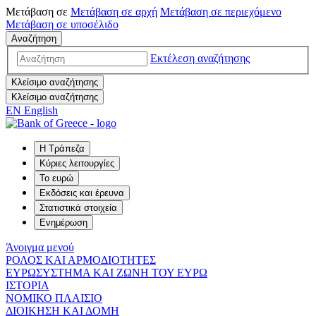
Μετάβαση σε
Μετάβαση σε
αρχή
Μετάβαση σε
περιεχόμενο
Μετάβαση σε
υποσέλιδο
Αναζήτηση
Εκτέλεση αναζήτησης
Κλείσιμο αναζήτησης
Κλείσιμο αναζήτησης
EN
English
Η Τράπεζα
Κύριες λειτουργίες
Το ευρώ
Εκδόσεις και έρευνα
Στατιστικά στοιχεία
Ενημέρωση
Άνοιγμα μενού
ΡΟΛΟΣ ΚΑΙ ΑΡΜΟΔΙΟΤΗΤΕΣ
ΕΥΡΩΣΥΣΤΗΜΑ ΚΑΙ ΖΩΝΗ ΤΟΥ ΕΥΡΩ
ΙΣΤΟΡΙΑ
ΝΟΜΙΚΟ ΠΛΑΙΣΙΟ
ΔΙΟΙΚΗΣΗ ΚΑΙ ΔΟΜΗ