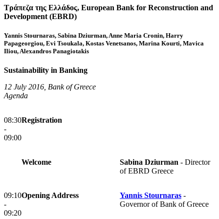
Τράπεζα της Ελλάδος, European Bank for Reconstruction and
Development (EBRD)
Yannis Stournaras, Sabina Dziurman, Anne Maria Cronin, Harry
Papageorgiou, Evi Tsoukala, Kostas Venetsanos, Marina Kourti, Mavica
Iliou, Alexandros Panagiotakis
Sustainability in Banking
12 July 2016, Bank of Greece
Agenda
08:30
Registration
-
09:00
Welcome
Sabina Dziurman
- Director
of EBRD Greece
09:10
Opening Address
Yannis Stournaras
-
-
Governor of Bank of Greece
09:20