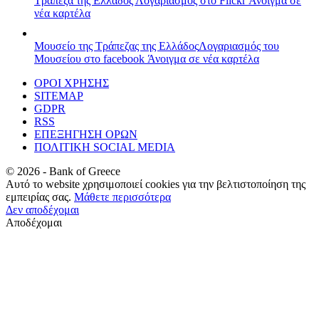
Τράπεζα της Ελλάδος
Λογαριασμός στο Flickr
Άνοιγμα σε
νέα καρτέλα
Μουσείο της Τράπεζας της Ελλάδος
Λογαριασμός του
Μουσείου στο facebook
Άνοιγμα σε νέα καρτέλα
ΟΡΟΙ ΧΡΗΣΗΣ
SITEMAP
GDPR
RSS
ΕΠΕΞΗΓΗΣΗ ΟΡΩΝ
ΠΟΛΙΤΙΚΗ SOCIAL MEDIA
©
2026
- Bank of Greece
Αυτό το website χρησιμοποιεί cookies για την βελτιστοποίηση της
εμπειρίας σας.
Μάθετε περισσότερα
Δεν αποδέχομαι
Αποδέχομαι