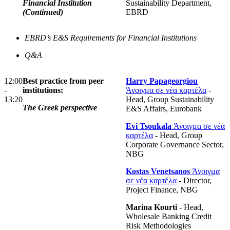
Financial Institution
Sustainability Department,
(Continued)
EBRD
EBRD’s E&S Requirements for Financial Institutions
Q&A
12:00
Best practice from peer
Harry Papageorgiou
-
institutions:
Άνοιγμα σε νέα καρτέλα
-
13:20
Head, Group Sustainability
The Greek perspective
E&S Affairs, Eurobank
Evi Tsoukala
Άνοιγμα σε νέα
καρτέλα
- Head, Group
Corporate Governance Sector,
NBG
Kostas Venetsanos
Άνοιγμα
σε νέα καρτέλα
- Director,
Project Finance, NBG
Marina Kourti
- Head,
Wholesale Banking Credit
Risk Methodologies