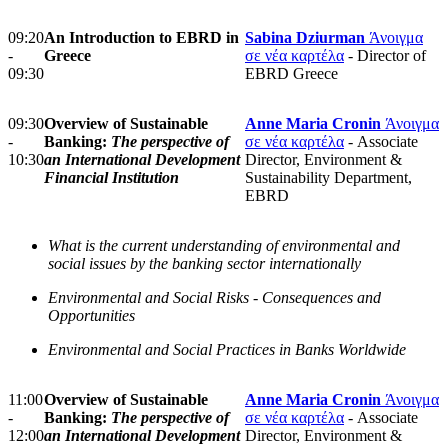
09:20
An Introduction to EBRD in
Sabina Dziurman
Άνοιγμα
-
Greece
σε νέα καρτέλα
- Director of
09:30
EBRD Greece
09:30
Overview of Sustainable
Anne Maria Cronin
Άνοιγμα
-
Banking:
The perspective of
σε νέα καρτέλα
- Associate
10:30
an International Development
Director, Environment &
Financial Institution
Sustainability Department,
EBRD
What is the current understanding of environmental and
social issues by the banking sector internationally
Environmental and Social Risks - Consequences and
Opportunities
Environmental and Social Practices in Banks Worldwide
11:00
Overview of Sustainable
Anne Maria Cronin
Άνοιγμα
-
Banking:
The perspective of
σε νέα καρτέλα
- Associate
12:00
an International Development
Director, Environment &